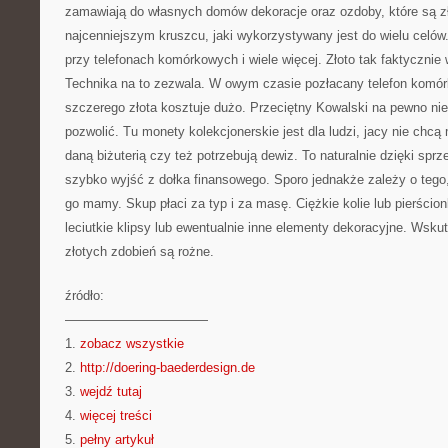
zamawiają do własnych domów dekoracje oraz ozdoby, które są 
najcenniejszym kruszcu, jaki wykorzystywany jest do wielu celów.
przy telefonach komórkowych i wiele więcej. Złoto tak faktyczni
Technika na to zezwala. W owym czasie pozłacany telefon komór
szczerego złota kosztuje dużo. Przeciętny Kowalski na pewno ni
pozwolić. Tu monety kolekcjonerskie jest dla ludzi, jacy nie chcą
daną biżuterią czy też potrzebują dewiz. To naturalnie dzięki sp
szybko wyjść z dołka finansowego. Sporo jednakże zależy o tego, ja
go mamy. Skup płaci za typ i za masę. Ciężkie kolie lub pierścion
leciutkie klipsy lub ewentualnie inne elementy dekoracyjne. Wsk
złotych zdobień są rożne.
źródło:
———————————
1.
zobacz wszystkie
2.
http://doering-baederdesign.de
3.
wejdź tutaj
4.
więcej treści
5.
pełny artykuł