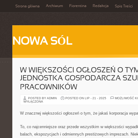
Archiwum
Fiorentina
Redakcja
Strona główna
Spis Treści
NOWA SÓL
W WIĘKSZOŚCI OGŁOSZEŃ O TYM
JEDNOSTKA GOSPODARCZA SZ
PRACOWNIKÓW
POSTED BY ADMIN
POSTED ON LIP - 21 - 2025
MOŻLIWOŚĆ 
WYŁĄCZONA
W znacznej większości ogłoszeń o tym, że jakaś korporacja wypa
To, co najcenniejsze oraz przede wszystkim w większości wypadk
balach, ekspozycjach i odmiennych prestiżowych imprezach. Niektó