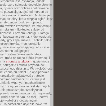
ementem jest inspiracja, jednak
zują, że o sukcesie decyduje głównie
, rytuały oraz dobrze zdefiniowane
ne pozwalają przejść od marzeń do
d planowania do realizacji. Motywację
ać do iskry, która rozpala ogień, lecz
tematyczność podtrzymuje jego
arto również zrozumieć, że motywacja
nem stałym – fluktuuje, zależy od
oliczności i poziomu energii. Dlatego
st budowanie struktur, które wspierają
edy, gdy zapał maleje. Techniki takie
małych kroków, monitorowanie
 tworzenie sprzyjającego otoczenia
zanse na osiągnięcie
wych celów. Wiele osób, które
at, trafia na różne źródła informacji i
ym na
strona z artykułami
gdzie mogą
e, narzędzia i studia przypadków
utecznego działania. Wytrwałość jest
iej cenna niż talent. To ona pozwala
rzeszkody, adaptować strategie i
 pomimo trudności. Kluczowe jest
zumienie własnych mechanizmów
znych i wypracowanie realistycznych
e nie prowadzą do przeciążenia.
prawdziwa motywacja rodzi się wtedy,
widzi sens w tym, co robi, i potrafi
oje wartości z codziennymi
. To połączenie daje siłę nawet w