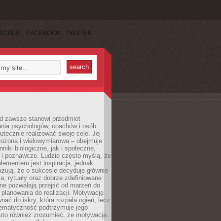
SCRIBE
FACEBOOK
TWITTER
d zawsze stanowi przedmiot
ania psychologów, coachów i osób
tecznie realizować swoje cele. Jej
złożona i wielowymiarowa – obejmuje
niki biologiczne, jak i społeczne,
 i poznawcze. Ludzie często myślą, że
ementem jest inspiracja, jednak
zują, że o sukcesie decyduje głównie
, rytuały oraz dobrze zdefiniowane
ne pozwalają przejść od marzeń do
d planowania do realizacji. Motywację
ać do iskry, która rozpala ogień, lecz
tematyczność podtrzymuje jego
arto również zrozumieć, że motywacja