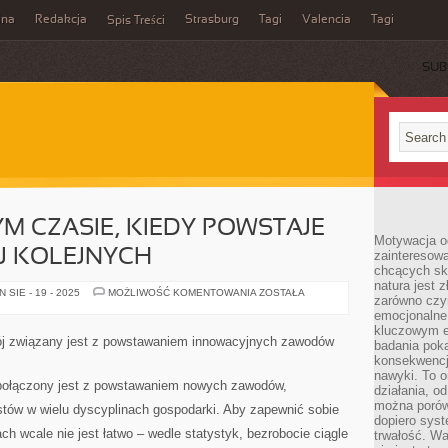
ina
Redakcja
Strasburg
Tagi
Valencia
Tagi
Spis Treści
SUB
 CZASIE, KIEDY POWSTAJE
Motywacja o
J KOLEJNYCH
zainteresow
chcących sku
natura jest 
W
SIE - 19 - 2025
MOŻLIWOŚĆ KOMENTOWANIA
ZOSTAŁA
zarówno czyn
WSPÓŁCZESNYM
CZASIE,
emocjonalne
KIEDY
kluczowym el
POWSTAJE
j związany jest z powstawaniem innowacyjnych zawodów
badania poka
CORAZ
TO
konsekwencja
WIĘCEJ
nawyki. To o
KOLEJNYCH
 połączony jest z powstawaniem nowych zawodów,
działania, o
można porówn
listów w wielu dyscyplinach gospodarki. Aby zapewnić sobie
dopiero sys
h wcale nie jest łatwo – wedle statystyk, bezrobocie ciągle
trwałość. W