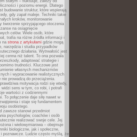
nem stałym – fluktuuje, zależy od
oliczności i poziomu energii. Dlatego
st budowanie struktur, które wspierają
edy, gdy zapał maleje. Techniki takie
małych kroków, monitorowanie
 tworzenie sprzyjającego otoczenia
zanse na osiągnięcie
wych celów. Wiele osób, które
at, trafia na różne źródła informacji i
ym na
strona z artykułami
gdzie mogą
e, narzędzia i studia przypadków
utecznego działania. Wytrwałość jest
iej cenna niż talent. To ona pozwala
rzeszkody, adaptować strategie i
 pomimo trudności. Kluczowe jest
zumienie własnych mechanizmów
znych i wypracowanie realistycznych
e nie prowadzą do przeciążenia.
prawdziwa motywacja rodzi się wtedy,
widzi sens w tym, co robi, i potrafi
oje wartości z codziennymi
. To połączenie daje siłę nawet w
wątpienia i staje się fundamentem
woju osobistego.
d zawsze stanowi przedmiot
ania psychologów, coachów i osób
tecznie realizować swoje cele. Jej
złożona i wielowymiarowa – obejmuje
niki biologiczne, jak i społeczne,
 i poznawcze. Ludzie często myślą, że