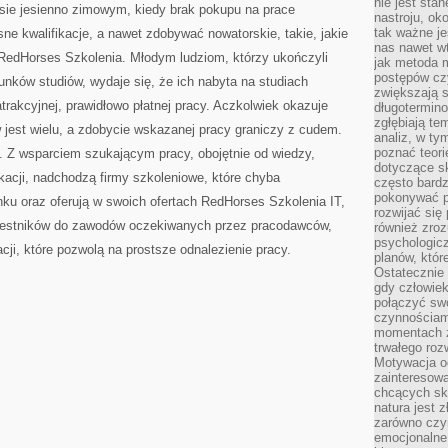
nie jest sta
sie jesienno zimowym, kiedy brak pokupu na prace
nastroju, ok
tak ważne je
e kwalifikacje, a nawet zdobywać nowatorskie, takie, jakie
nas nawet wt
RedHorses Szkolenia. Młodym ludziom, którzy ukończyli
jak metoda 
postępów czy
runków studiów, wydaje się, że ich nabyta na studiach
zwiększają s
trakcyjnej, prawidłowo płatnej pracy. Aczkolwiek okazuje
długotermino
zgłębiają tem
 jest wielu, a zdobycie wskazanej pracy graniczy z cudem.
analiz, w t
poznać teori
 Z wsparciem szukającym pracy, obojętnie od wiedzy,
dotyczące sk
kacji, nadchodzą firmy szkoleniowe, które chyba
często bardz
pokonywać p
ynku oraz oferują w swoich ofertach RedHorses Szkolenia IT,
rozwijać się
zestników do zawodów oczekiwanych przez pracodawców,
również zro
psychologic
acji, które pozwolą na prostsze odnalezienie pracy.
planów, któr
Ostatecznie 
gdy człowiek 
połączyć sw
czynnościami
momentach z
trwałego roz
Motywacja o
zainteresow
chcących sku
natura jest 
zarówno czyn
emocjonalne