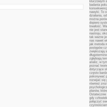
kluczowym el
badania poka
konsekwencja
nawyki. To o
działania, o
można porówn
dopiero sys
trwałość. W
nie jest sta
nastroju, ok
tak ważne je
nas nawet wt
jak metoda 
postępów czy
zwiększają s
długotermino
zgłębiają tem
analiz, w t
poznać teori
dotyczące sk
często bardz
pokonywać p
rozwijać się
również zro
psychologic
planów, któr
Ostatecznie 
gdy człowiek 
połączyć sw
czynnościami