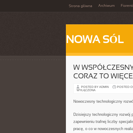
Archiwum
Fiorent
Strona główna
NOWA SÓL
W WSPÓŁCZESNYM
CORAZ TO WIĘCE
POSTED BY ADMIN
POSTED ON 
WYŁĄCZONA
Nowoczesny technologiczny rozwó
Dzisiejszy technologiczny rozwój
zapewnieniu trafnej liczby specja
pracę, o co w nowoczesnych realiac