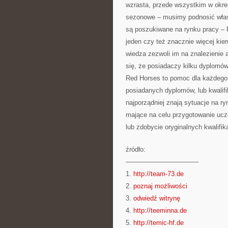
wzrasta, przede wszystkim w okre
sezonowe – musimy podnosić własn
są poszukiwane na rynku pracy – 
jeden czy też znacznie więcej kie
wiedza zezwoli im na znalezienie a
się, że posiadaczy kilku dyplomów
Red Horses to pomoc dla każdego.
posiadanych dyplomów, lub kwalifi
najporządniej znają sytuacje na r
mające na celu przygotowanie uc
lub zdobycie oryginalnych kwalifik
źródło:
———————————
1.
http://team-73.de
2.
poznaj możliwości
3.
odwiedź witrynę
4.
http://teeminna.de
5.
http://temic-hf.de