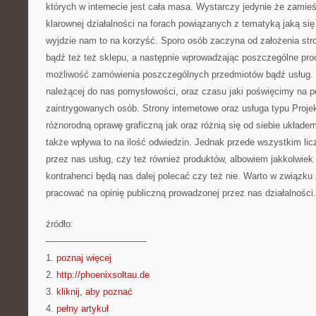
których w internecie jest cała masa. Wystarczy jedynie że zamie
klarownej działalności na forach powiązanych z tematyką jaką s
wyjdzie nam to na korzyść. Sporo osób zaczyna od założenia stron
bądź też też sklepu, a następnie wprowadzając poszczególne prod
możliwość zamówienia poszczególnych przedmiotów bądź usług.
należącej do nas pomysłowości, oraz czasu jaki poświęcimy na p
zaintrygowanych osób. Strony internetowe oraz usługa typu Proj
różnorodną oprawę graficzną jak oraz różnią się od siebie układe
także wpływa to na ilość odwiedzin. Jednak przede wszystkim li
przez nas usług, czy też również produktów, albowiem jakkolwiek 
kontrahenci będą nas dalej polecać czy też nie. Warto w związk
pracować na opinię publiczną prowadzonej przez nas działalności.
źródło:
———————————
1.
poznaj więcej
2.
http://phoenixsoltau.de
3.
kliknij, aby poznać
4.
pełny artykuł