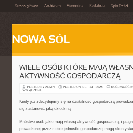
Archiwum
Fiorentina
Redakcja
Strona główna
Spis Treści
NOWA SÓL
WIELE OSÓB KTÓRE MAJĄ WŁAS
AKTYWNOŚĆ GOSPODARCZĄ
POSTED BY ADMIN
POSTED ON SIE - 13 - 2025
MOŻLIWOŚĆ 
WYŁĄCZONA
Kiedy już zdecydujemy się na działalność gospodarczą prowadzon
się zastanowić jaką dziedziną
Mnóstwo osób jakie mają własną aktywność gospodarczą, i prag
prowadzonej przez siebie jednostki gospodarczej mogą skorzystać