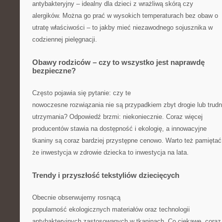
antybakteryjny – idealny dla dzieci z wrażliwą skórą czy
alergików. Można go prać w wysokich temperaturach bez obaw o
utratę właściwości – to jakby mieć niezawodnego sojusznika w
codziennej pielęgnacji.
Obawy rodziców – czy to wszystko jest naprawdę
bezpieczne?
Często pojawia się pytanie: czy te
nowoczesne rozwiązania nie są przypadkiem zbyt drogie lub trud
utrzymania? Odpowiedź brzmi: niekoniecznie. Coraz więcej
producentów stawia na dostępność i ekologię, a innowacyjne
tkaniny są coraz bardziej przystępne cenowo. Warto też pamiętać
że inwestycja w zdrowie dziecka to inwestycja na lata.
Trendy i przyszłość tekstyliów dziecięcych
Obecnie obserwujemy rosnącą
popularność ekologicznych materiałów oraz technologii
antybakteryjnych zastosowanych w tkaninach. Co ciekawe, coraz