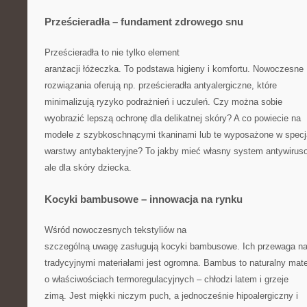
Prześcieradła – fundament zdrowego snu
Prześcieradła to nie tylko element
aranżacji łóżeczka. To podstawa higieny i komfortu. Nowoczesne
rozwiązania oferują np. prześcieradła antyalergiczne, które
minimalizują ryzyko podrażnień i uczuleń. Czy można sobie
wyobrazić lepszą ochronę dla delikatnej skóry? A co powiecie na
modele z szybkoschnącymi tkaninami lub te wyposażone w specj
warstwy antybakteryjne? To jakby mieć własny system antywirus
ale dla skóry dziecka.
Kocyki bambusowe – innowacja na rynku
Wśród nowoczesnych tekstyliów na
szczególną uwagę zasługują kocyki bambusowe. Ich przewaga n
tradycyjnymi materiałami jest ogromna. Bambus to naturalny mate
o właściwościach termoregulacyjnych – chłodzi latem i grzeje
zimą. Jest miękki niczym puch, a jednocześnie hipoalergiczny i