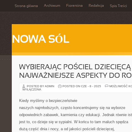
Archiwum
Fiorentina
Redakcja
Strona główna
Spis Treści
NOWA SÓL
WYBIERAJĄC POŚCIEL DZIECIĘCĄ 
NAJWAŻNIEJSZE ASPEKTY DO R
POSTED BY ADMIN
POSTED ON CZE - 8 - 2025
MOŻLIWOŚĆ K
WYŁĄCZONA
Kiedy myślimy o bezpieczeństwie
naszych najmłodszych, często koncentrujemy się na wyborze
odpowiednich zabawek, karmienia czy edukacji. Jednak równie is
jest to, co dzieje się w sypialni. W końcu to tam maluch spędza
dużą część dnia i nocy, a od jakości pościeli dziecięcej,