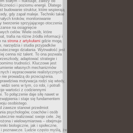
nem stałym – fluktuuje, zależy od
oliczności i poziomu energii. Dlatego
st budowanie struktur, które wspierają
edy, gdy zapał maleje. Techniki takie
małych kroków, monitorowanie
 tworzenie sprzyjającego otoczenia
zanse na osiągnięcie
wych celów. Wiele osób, które
at, trafia na różne źródła informacji i
ym na
strona z artykułami
gdzie mogą
e, narzędzia i studia przypadków
utecznego działania. Wytrwałość jest
iej cenna niż talent. To ona pozwala
rzeszkody, adaptować strategie i
 pomimo trudności. Kluczowe jest
zumienie własnych mechanizmów
znych i wypracowanie realistycznych
e nie prowadzą do przeciążenia.
prawdziwa motywacja rodzi się wtedy,
widzi sens w tym, co robi, i potrafi
oje wartości z codziennymi
. To połączenie daje siłę nawet w
wątpienia i staje się fundamentem
woju osobistego.
d zawsze stanowi przedmiot
ania psychologów, coachów i osób
tecznie realizować swoje cele. Jej
złożona i wielowymiarowa – obejmuje
niki biologiczne, jak i społeczne,
 i poznawcze. Ludzie często myślą, że