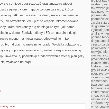
nie jest sta
W
oby się co nieco zaoszczędzić oraz znacznie więcej
NASTĘPSTWIE
nastroju, ok
TEGO
tak ważne je
zstrzygnięć, które mają do wyboru wszyscy, którzy
nas nawet wt
ć owe wydatki jest w zasadzie dużo, mało które niemniej
jak metoda 
postępów czy
aty, jak oświetlenie led – jest to wyjście rekomendowane
zwiększają s
długotermino
osoby, które przekonały się do niego po tym, jak same
zgłębiają tem
iebie w domu. Żarówki i diody LED to naturalnie dzięki
analiz, w t
poznać teori
ównie mocno – a nieraz nawet odpowiedniej – jak
dotyczące sk
od tych drugich o wiele mniej prądu. Wydatki połączone z
często bardz
pokonywać p
ą się już po kilku miesiącach, wobec czego coraz więcej
rozwijać się
również zro
ypu inwestycją, pozwalającą zdecydowanie więcej pieniędzy
psychologic
niej wydawać na prąd.
planów, któr
Ostatecznie 
gdy człowiek 
połączyć sw
czynnościami
momentach z
trwałego roz
Motywacja o
ci
zainteresow
chcących sku
natura jest 
zarówno czyn
emocjonalne
ĄTKUJĄCYCH