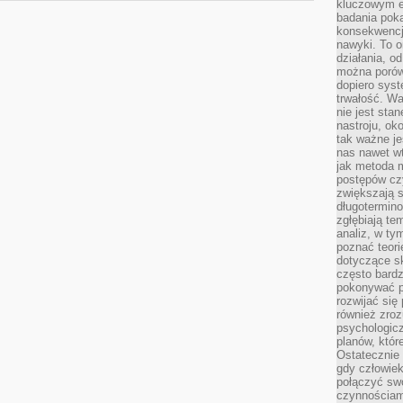
kluczowym el
badania poka
konsekwencja
nawyki. To o
działania, o
można porówn
dopiero sys
trwałość. W
nie jest sta
nastroju, ok
tak ważne je
nas nawet wt
jak metoda 
postępów czy
zwiększają s
długotermino
zgłębiają tem
analiz, w t
poznać teori
dotyczące sk
często bardz
pokonywać p
rozwijać się
również zro
psychologic
planów, któr
Ostatecznie 
gdy człowiek 
połączyć sw
czynnościami