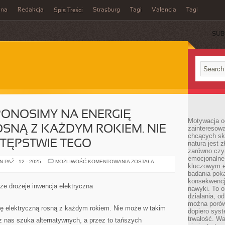
ina
Redakcja
Strasburg
Tagi
Valencia
Tagi
Spis Treści
SUB
 PONOSIMY NA ENERGIĘ
Motywacja o
SNĄ Z KAŻDYM ROKIEM. NIE
zainteresow
chcących sku
TĘPSTWIE TEGO
natura jest 
zarówno czyn
emocjonalne
WYDATKI,
 PAŹ - 12 - 2025
MOŻLIWOŚĆ KOMENTOWANIA
ZOSTAŁA
kluczowym el
JAKIE
PONOSIMY
badania poka
NA
konsekwencja
ENERGIĘ
 że drożeje inwencja elektryczna
nawyki. To o
ELEKTRYCZNĄ
ROSNĄ
działania, o
Z
można porówn
KAŻDYM
ię elektryczną rosną z każdym rokiem. Nie może w takim
dopiero sys
ROKIEM.
NIE
trwałość. W
z nas szuka alternatywnych, a przez to tańszych
POWINNO