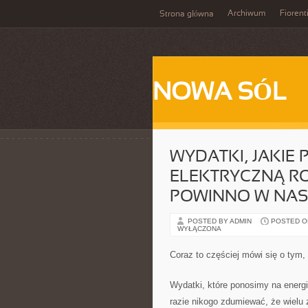
Archiwum
Fiorent
Strona główna
NOWA SÓL
WYDATKI, JAKIE
ELEKTRYCZNĄ RO
POWINNO W NAS
POSTED BY ADMIN
POSTED ON
WYŁĄCZONA
Coraz to częściej mówi się o tym,
Wydatki, które ponosimy na energ
razie nikogo zdumiewać, że wielu 