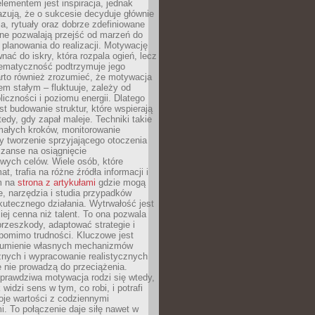
ementem jest inspiracja, jednak
zują, że o sukcesie decyduje głównie
, rytuały oraz dobrze zdefiniowane
ne pozwalają przejść od marzeń do
d planowania do realizacji. Motywację
ać do iskry, która rozpala ogień, lecz
tematyczność podtrzymuje jego
arto również zrozumieć, że motywacja
nem stałym – fluktuuje, zależy od
oliczności i poziomu energii. Dlatego
st budowanie struktur, które wspierają
edy, gdy zapał maleje. Techniki takie
małych kroków, monitorowanie
 tworzenie sprzyjającego otoczenia
zanse na osiągnięcie
wych celów. Wiele osób, które
at, trafia na różne źródła informacji i
ym na
strona z artykułami
gdzie mogą
e, narzędzia i studia przypadków
utecznego działania. Wytrwałość jest
iej cenna niż talent. To ona pozwala
rzeszkody, adaptować strategie i
 pomimo trudności. Kluczowe jest
zumienie własnych mechanizmów
znych i wypracowanie realistycznych
e nie prowadzą do przeciążenia.
prawdziwa motywacja rodzi się wtedy,
widzi sens w tym, co robi, i potrafi
oje wartości z codziennymi
. To połączenie daje siłę nawet w