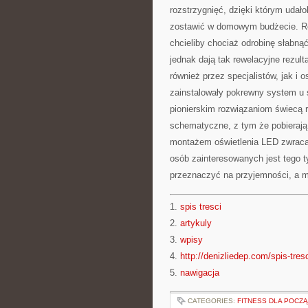
rozstrzygnięć, dzięki którym udał
zostawić w domowym budżecie. Ro
chcieliby chociaż odrobinę słabną
jednak dają tak rewelacyjne rezult
również przez specjalistów, jak i 
zainstalowały pokrewny system u s
pionierskim rozwiązaniom świecą r
schematyczne, z tym że pobierają 
montażem oświetlenia LED zwracaj
osób zainteresowanych jest tego t
przeznaczyć na przyjemności, a m
1.
spis tresci
2.
artykuly
3.
wpisy
4.
http://denizliedep.com/spis-tres
5.
nawigacja
CATEGORIES:
FITNESS DLA POCZ