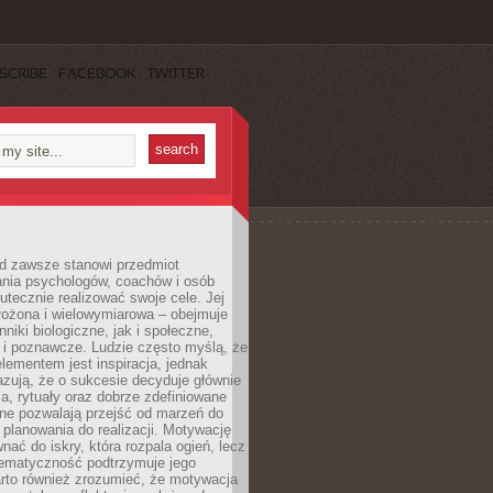
SCRIBE
FACEBOOK
TWITTER
d zawsze stanowi przedmiot
ania psychologów, coachów i osób
tecznie realizować swoje cele. Jej
złożona i wielowymiarowa – obejmuje
niki biologiczne, jak i społeczne,
 i poznawcze. Ludzie często myślą, że
ementem jest inspiracja, jednak
zują, że o sukcesie decyduje głównie
, rytuały oraz dobrze zdefiniowane
ne pozwalają przejść od marzeń do
d planowania do realizacji. Motywację
ać do iskry, która rozpala ogień, lecz
tematyczność podtrzymuje jego
arto również zrozumieć, że motywacja