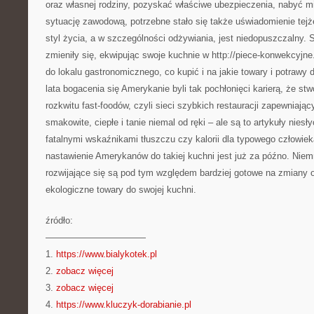
oraz własnej rodziny, pozyskać właściwe ubezpieczenia, nabyć 
sytuację zawodową, potrzebne stało się także uświadomienie tejże
styl życia, a w szczególności odżywiania, jest niedopuszczalny. 
zmieniły się, ekwipując swoje kuchnie w http://piece-konwekcyjne.p
do lokalu gastronomicznego, co kupić i na jakie towary i potrawy 
lata bogacenia się Amerykanie byli tak pochłonięci karierą, że st
rozkwitu fast-foodów, czyli sieci szybkich restauracji zapewniają
smakowite, ciepłe i tanie niemal od ręki – ale są to artykuły niesły
fatalnymi wskaźnikami tłuszczu czy kalorii dla typowego człowiek
nastawienie Amerykanów do takiej kuchni jest już za późno. Niemn
rozwijające się są pod tym względem bardziej gotowe na zmiany 
ekologiczne towary do swojej kuchni.
źródło:
———————————
1.
https://www.bialykotek.pl
2.
zobacz więcej
3.
zobacz więcej
4.
https://www.kluczyk-dorabianie.pl