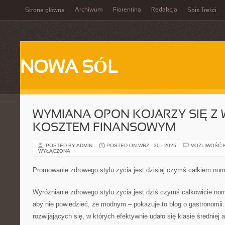
Archiwum
Fiorentina
Redakcja
Strona główna
Spis Treści
NOWA SÓL
WYMIANA OPON KOJARZY SIĘ Z 
KOSZTEM FINANSOWYM
POSTED BY ADMIN
POSTED ON WRZ - 30 - 2025
MOŻLIWOŚĆ 
WYŁĄCZONA
Promowanie zdrowego stylu życia jest dzisiaj czymś całkiem no
Wyróżnianie zdrowego stylu życia jest dziś czymś całkowicie no
aby nie powiedzieć, że modnym – pokazuje to blog o gastronomii
rozwijających się, w których efektywnie udało się klasie średnie