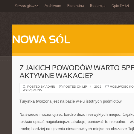
Archiwum
Fiorentina
Redakcja
Strona główna
Spis Treści
NOWA SÓL
Z JAKICH POWODÓW WARTO SP
AKTYWNE WAKACJE?
POSTED BY ADMIN
POSTED ON LIP - 4 - 2025
MOŻLIWOŚĆ K
WYŁĄCZONA
Turystka tworzona jest na bazie wielu istotnych podmiotów
Na świecie można ujrzeć bardzo dużo niezwykłych miejsc. Ciężko
tekście opisać najpiękniejsze atrakcje, ponieważ to nierealne. I 
trochę bardziej na ujrzeniu niesamowitych miejsc na obszarze Ta