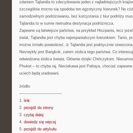
zdaniem Tajlandia to zdecydowanie jeden z najładniejszych krajó
szczególnie mocno się spodoba ten egzotyczny kierunek? No cóż
samodzielnym podróżowaniu, bez korzystania z biur podróży musz
Tajlandia to w sumie nietrudna destynacja podróżnicza.
Zapewne są łatwiejsze państwa, na przykład Hiszpania, lecz jeżel
świat, Tajlandia jest chyba najwspanialszym kierunkiem. Tanio, pr
można śmiało powiedzieć, iż Tajlandia jest praktycznie stworzon
Niezwykły jest Bangkok, zatem stolica tego państwa. Co interesują
odwiedzana stolica świata. Głównie dzięki Chińczykom. Niesamow
Phuket – to chyba raj. Nieciekawa jest Pattaya, chociaż zapewn
uciech będą uradowani.
źródło:
———————————
1.
link
2.
przejdź do strony
3.
czytaj dalej
4.
dowiedz się więcej
5.
przejdź do artykułu