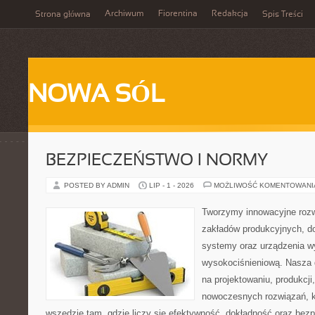
Archiwum
Fiorentina
Redakcja
Strona główna
Spis Treści
NOWA SÓL
BEZPIECZEŃSTWO I NORMY
POSTED BY ADMIN
LIP - 1 - 2026
MOŻLIWOŚĆ KOMENTOWAN
Tworzymy innowacyjne rozw
zakładów produkcyjnych, d
systemy oraz urządzenia w
wysokociśnieniową. Nasza d
na projektowaniu, produkcji
nowoczesnych rozwiązań, k
wszędzie tam, gdzie liczy się efektywność, dokładność oraz b