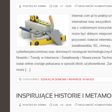
POSTED BY ADMIN
CZE - 17 - 2026
MOŻLIWOŚĆ KOMENTOWA
Internat.com.pl to praktyc
internetowi oraz wszystkim
się z codziennym korzystan
może być dobrym miejscem 
przyswoić świecie internet
światłowodów, 5G, chmury, 
cyberbezpieczeństwa oraz domowych rozwiązań technologicznych
Nowinki i Trendy w Internecie i Światłowody i Nowoczesne Techno
świat online zostaje pokazana w sposób bliski użytkownikowi. Zami
może […]
CATEGORIES:
EDUKACJA DOMOWA I WSPARCIE W NAUCE
INSPIRUJĄCE HISTORIE I METAM
POSTED BY ADMIN
CZE - 15 - 2026
MOŻLIWOŚĆ KOMENTOWA