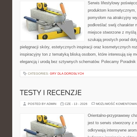
Serwis lifestylowy poświęcon
produktom kosmetycznym, u
pomysłom na atrakcyjny wyg
podkreślać swój charakter n
miejsce stworzone z myślą 
szukają prostych porad dot
pielęgnacji skóry, estetycznych inspiracji oraz kosmetycznych ro
inspiracyjny ton z tematyką bliską osobom, które interesują się m
elegancją i urodą bez sztywnych schematów. Polecamy Poradnik 
CATEGORIES:
GRY DLA DOROSŁYCH
TESTY I RECENZJE
POSTED BY ADMIN
CZE - 13 - 2026
MOŻLIWOŚĆ KOMENTOWA
Orientalno-przyprawowy char
jest to serwis stworzony z 
odkrywają intensywne aroma