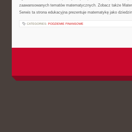
zaawansowanych tematów matematycznych. Zobacz także Matem
Serwis ta strona edukacyjna prezentuje matematykę jako dziedzin
CATEGORIES:
PODZIEMIE FINANSOWE