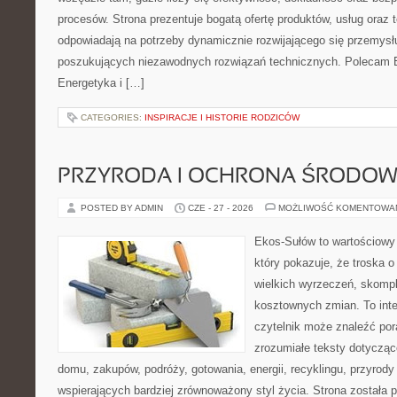
procesów. Strona prezentuje bogatą ofertę produktów, usług oraz t
odpowiadają na potrzeby dynamicznie rozwijającego się przemysłu
poszukujących niezawodnych rozwiązań technicznych. Polecam E
Energetyka i […]
CATEGORIES:
INSPIRACJE I HISTORIE RODZICÓW
PRZYRODA I OCHRONA ŚRODOW
POSTED BY ADMIN
CZE - 27 - 2026
MOŻLIWOŚĆ KOMENTOWA
Ekos-Sułów to wartościowy 
który pokazuje, że troska 
wielkich wyrzeczeń, skompl
kosztownych zmian. To int
czytelnik może znaleźć por
zrozumiałe teksty dotyczą
domu, zakupów, podróży, gotowania, energii, recyklingu, przyrod
wspierających bardziej zrównoważony styl życia. Strona została