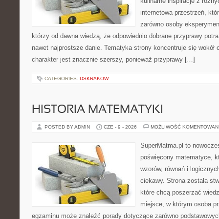
kulinarne inspiracje z różny
internetowa przestrzeń, kt
zarówno osoby eksperymentu
którzy od dawna wiedzą, że odpowiednio dobrane przyprawy potraf
nawet najprostsze danie. Tematyka strony koncentruje się wokół or
charakter jest znacznie szerszy, ponieważ przyprawy […]
CATEGORIES:
DSKRAKOW
HISTORIA MATEMATYKI
POSTED BY ADMIN
CZE - 9 - 2026
MOŻLIWOŚĆ KOMENTOWAN
SuperMatma.pl to nowoczes
poświęcony matematyce, któ
wzorów, równań i logicznyc
ciekawy. Strona została st
które chcą poszerzać wied
miejsce, w którym osoba pr
egzaminu może znaleźć porady dotyczące zarówno podstawowych z