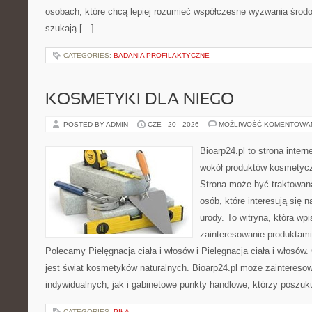
osobach, które chcą lepiej rozumieć współczesne wyzwania środ
szukają […]
CATEGORIES:
BADANIA PROFILAKTYCZNE
KOSMETYKI DLA NIEGO
POSTED BY ADMIN
CZE - 20 - 2026
MOŻLIWOŚĆ KOMENTOWA
Bioarp24.pl to strona intern
wokół produktów kosmetycz
Strona może być traktowana
osób, które interesują się 
urody. To witryna, która wp
zainteresowanie produktami
Polecamy Pielęgnacja ciała i włosów i Pielęgnacja ciała i włos
jest świat kosmetyków naturalnych. Bioarp24.pl może zaintereso
indywidualnych, jak i gabinetowe punkty handlowe, którzy poszuk
CATEGORIES:
PIŁA