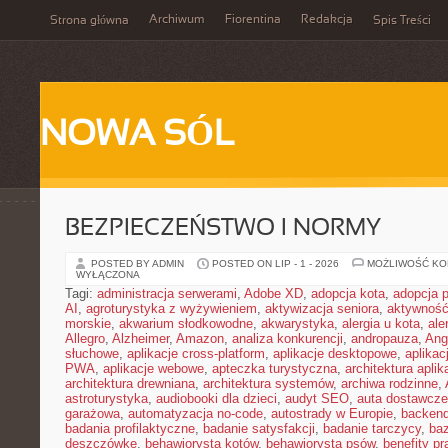
Archiwum
Fiorentina
Redakcja
Strona główna
Spis Treści
NOWA SÓL
BEZPIECZEŃSTWO I NORMY
POSTED BY ADMIN
POSTED ON LIP - 1 - 2026
MOŻLIWOŚĆ K
WYŁĄCZONA
Tagi:
administracja serwerami
,
Adobe XD
,
adopcja kota
,
adopcja 
AI
,
agroturystyka z wyżywieniem
,
aktywizacja seniora
,
aktywność
morskie
,
akwarium słodkowodne
,
akwarystyka
,
alergia u kota
,
ale
Allegro
,
Alzheimer
,
Amazon
,
analiza konkurencji
,
andropauza
,
Ang
słuchowe
,
aplikacje cross-platform
,
aplikacje desktopowe
,
aplikac
PWA
,
aplikacje webowe
,
apteczka turystyczna
,
architektura aplika
architektura drewniana
,
architektura systemów
,
archiwa rodzinne
,
astroturystyka
,
audiobooki dla dzieci
,
audyt SEO
,
auta dostawcze
garażowa
,
automatyzacja no-code
,
autostrady w Europie
,
backen
badania profilaktyczne
,
badanie satysfakcji
,
badanie tarczycy
,
ba
deszczówkę
,
behawiorysta kotów
,
behawiorysta psów
,
benefity p