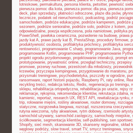
lotniskowe
,
permakultura
,
persona klienta
,
petsitter
,
pewność sieb
pierwsza pomoc dla kota
,
pierwsza pomoc dla psa
,
pierwsza pom
deck
,
plan sprzedaży
,
płatności odroczone
,
plaże dla psów
,
płynn
lecznicze
,
podatek od nieruchomości
,
podcasting
,
podróż pociąg
samochodem
,
podróże edukacyjne
,
podróże kamperem
,
podróże 
sezonem
,
podróże senioralne
,
podróże solo
,
podróże z kotem
,
po
odpowiedzialne
,
poezja współczesna
,
pola namiotowe
,
polityka p
PowerShell
,
powłoka ceramiczna
,
pozwolenie na budowę
,
prawa p
jazdy kat A
,
prawo jazdy kat B
,
PrestaShop
,
procedury firmowe
,
p
produktywność osobista
,
profilaktyka próchnicy
,
profilaktyka serc
rentowności
,
programowanie C sharp
,
programowanie Java
,
progr
programowanie Kotlin
,
programowanie PHP
,
programowanie Pytho
projekt ogrodu przydomowego
,
projektowanie interakcji
,
prompt en
prototypowanie
,
prywatność online
,
przegląd techniczny
,
przepisy
promowe
,
przerwy ruchowe
,
przestrzeń dla młodzieży
,
przewodnik
krzewów
,
przyczepa kempingowa
,
przygotowanie do maratonu
,
pr
przysmaki treningowe
,
psychodietetyka
,
pszczoły w ogrodzie
,
pun
ransomware
,
raport historii pojazdu
,
Raspberry Pi
,
raty online
,
Rea
recykling treści
,
redakcja tekstu
,
Redis
,
regeneracja po treningu
,
r
sklepu
,
rehabilitacja ortopedyczna
,
rehabilitacja po urazie
,
rejsy r
reklamacje
,
rękojmia
,
rekomendacje klientów
,
rekrutacja zdalna
,
r
kamienic
,
reportaż
,
research UX
,
REST API
,
rewitalizacja rynku
,
trip
,
rolowanie mięśni
,
rośliny akwariowe
,
router domowy
,
rozciąga
statyczne
,
rozgrzewka biegowa
,
rozrząd
,
rozszerzona rzeczywist
rutyna wieczorna
,
ryby akwariowe
,
rytm dobowy
,
rzemiosło artyst
samochód używany
,
samochód zastępczy
,
samochody miejskie
,
ściółkowanie
,
segmentacja klientów
,
self-publishing
,
sen sportowc
Shopify
,
sieć mesh
,
skanowanie 3D
,
skanseny regionalne
,
skład k
węglowy podróży
,
slow travel
,
smart TV
,
smycz treningowa
,
snyce