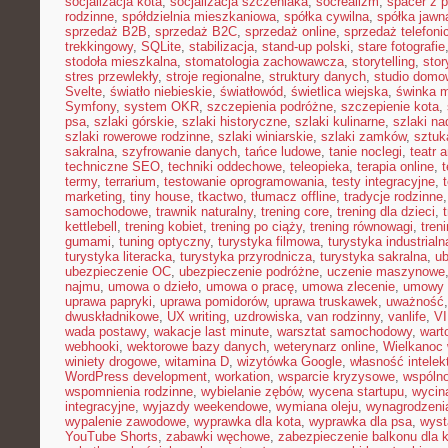
socjalizacja kota
,
socjalizacja szczeniaka
,
socrealizm
,
spacer z 
rodzinne
,
spółdzielnia mieszkaniowa
,
spółka cywilna
,
spółka jawn
sprzedaż B2B
,
sprzedaż B2C
,
sprzedaż online
,
sprzedaż telefoni
trekkingowy
,
SQLite
,
stabilizacja
,
stand-up polski
,
stare fotografie
stodoła mieszkalna
,
stomatologia zachowawcza
,
storytelling
,
stor
stres przewlekły
,
stroje regionalne
,
struktury danych
,
studio domo
Svelte
,
światło niebieskie
,
światłowód
,
świetlica wiejska
,
świnka 
Symfony
,
system OKR
,
szczepienia podróżne
,
szczepienie kota
,
psa
,
szlaki górskie
,
szlaki historyczne
,
szlaki kulinarne
,
szlaki n
szlaki rowerowe rodzinne
,
szlaki winiarskie
,
szlaki zamków
,
sztuk
sakralna
,
szyfrowanie danych
,
tańce ludowe
,
tanie noclegi
,
teatr 
techniczne SEO
,
techniki oddechowe
,
teleopieka
,
terapia online
,
t
termy
,
terrarium
,
testowanie oprogramowania
,
testy integracyjne
,
marketing
,
tiny house
,
tkactwo
,
tłumacz offline
,
tradycje rodzinne
samochodowe
,
trawnik naturalny
,
trening core
,
trening dla dzieci
,
kettlebell
,
trening kobiet
,
trening po ciąży
,
trening równowagi
,
tren
gumami
,
tuning optyczny
,
turystyka filmowa
,
turystyka industrialn
turystyka literacka
,
turystyka przyrodnicza
,
turystyka sakralna
,
ub
ubezpieczenie OC
,
ubezpieczenie podróżne
,
uczenie maszynowe
najmu
,
umowa o dzieło
,
umowa o pracę
,
umowa zlecenie
,
umowy
uprawa papryki
,
uprawa pomidorów
,
uprawa truskawek
,
uważność
dwuskładnikowe
,
UX writing
,
uzdrowiska
,
van rodzinny
,
vanlife
,
V
wada postawy
,
wakacje last minute
,
warsztat samochodowy
,
wart
webhooki
,
wektorowe bazy danych
,
weterynarz online
,
Wielkanoc 
winiety drogowe
,
witamina D
,
wizytówka Google
,
własność intelek
WordPress development
,
workation
,
wsparcie kryzysowe
,
wspóln
wspomnienia rodzinne
,
wybielanie zębów
,
wycena startupu
,
wycin
integracyjne
,
wyjazdy weekendowe
,
wymiana oleju
,
wynagrodzeni
wypalenie zawodowe
,
wyprawka dla kota
,
wyprawka dla psa
,
wyst
YouTube Shorts
,
zabawki węchowe
,
zabezpieczenie balkonu dla 