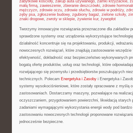
zabytkowe kościoły
,
zakup auta używanego
,
zamki krzyżackie
,
z
małą firmą
,
zawieszenie
,
zbieranie deszczówki
,
zdrowie hormonal
mężczyzn
,
zdrowie oczu
,
zdrowie słuchu
,
zdrowie w podróży
,
zdr
zęby psa
,
zgłoszenie budowy
,
zgubiony bagaż
,
zielone szkoły
,
zi
znaki drogowe
,
zwroty w sklepie
,
żywienie kur
,
żywopłot
Tworzymy innowacyjne rozwiązania przeznaczone dla zakładów p
sprawdzone systemy oraz urządzenia wykorzystujące technologi
działalność koncentruje się na projektowaniu, produkcji, wdrażani
nowoczesnych rozwiązań, które znajdują zastosowanie wszędzie t
efektywność, dokładność oraz bezpieczeństwo wykonywanych pro
bogatą ofertę produktów, usług oraz technologii, które odpowiada
rozwijającego się przemysłu i przedsiębiorstw poszukujących ni
technicznych. Polecam
Energetyka i Zasoby
i Energetyka i Zasob
systemy wysokociśnieniowe, które zostały opracowane z myślą o
zastosowaniach. Dostarczamy maszyny, pozwalające na realizac
oczyszczaniem, przygotowaniem powierzchni, likwidacją starych 
zadaniami wymagającymi wykorzystania energii wody pod bardzo 
zastosowaniu nowoczesnych technologii proponowane rozwiązani
jednocześnie bezpieczne.