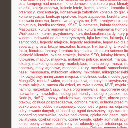
psa
,
kempingi nad morzem
,
kino domowe
,
kleszcze u psa
,
klima
książki
,
kolizja drogowa
,
kolonie letnie
,
kombi
,
komiks
,
komórka l
przemocy
,
koncentracja
,
konserwacja zabytków
,
konsole do gier
,
konteneryzacja
,
kontuzje sportowe
,
kopie zapasowe
,
korekta teks
kotłownia domowa
,
kowalstwo artystyczne
,
KPI
,
kreatywne pisani
miniaturka
,
kronika rodzinna
,
KSeF
,
Kubernetes
,
kultura feedback
Mazowsza
,
kultura regionalna Podhala
,
kultura regionalna Pomorz
Wielkopolski
,
kurnik przydomowy
,
kurs doskonalenia jazdy
,
kury 
w domu
,
ładowarki do aut elektrycznych
,
łąka kwietna
,
laktacja
,
L
samochodu
,
legendy miejskie
,
legendy regionalne
,
legowisko dla 
separacyjny psa
,
lekcje muzealne
,
licencje
,
link building
,
LinkedIn
faktu
,
literatura fantasy
,
literatura kryminalna
,
literatura science fic
lojalność klientów
,
lokalne atrakcje
,
lokalne SEO
,
lokalny biznes
,
lutowanie
,
macOS
,
majówka
,
malarstwo polskie
,
mandat
,
manga
,
lokalny
,
marketing szeptany
,
marketplace
,
marszobiegi
,
marża
,
ma
sportowy
,
maty węchowe
,
mecenat kultury
,
mechanik samochodo
haseł
,
menopauza
,
mikrobiom jelitowy
,
mikrofony
,
mikroprzedsięb
mikrowyprawy
,
mniej znane miejsca
,
mobilność ciała
,
modele jęz
MongoDB
,
montaż wideo
,
morfologia krwi
,
motocykle turystyczne
murale miejskie
,
muzea dla dzieci
,
muzyka ludowa
,
MVP
,
myjnia
naming
,
narzędzia SaaS
,
nauka programowania
,
nawodnienie org
nazwa firmy
,
newsletter
,
noclegi pet friendly
,
noclegi z jacuzzi
,
noc
Node.js
,
NoSQL
,
obozy młodzieżowe
,
obróbka zdjęć
,
obroża prz
ptaków
,
obsługa posprzedażowa
,
ochrona marki
,
ochrona przed 
oczko wodne
,
oddech przeponowy
,
odporność organizmu
,
odprawa
odzyskiwanie danych
,
offboarding
,
ogród deszczowy
,
ogrzewanie 
onboarding pracownika
,
opieka nad kotem
,
opieka nad psem
,
opi
paliatywna
,
opiekun rodzinny
,
opinie Google
,
opłaty administracyj
letnie
,
opony zimowe
,
opóźniony lot
,
orkiestry dęte
,
ortodoncja
,
oś
paczkomaty
,
pakowanie plecaka
,
pałace w Polsce
,
papuga falista