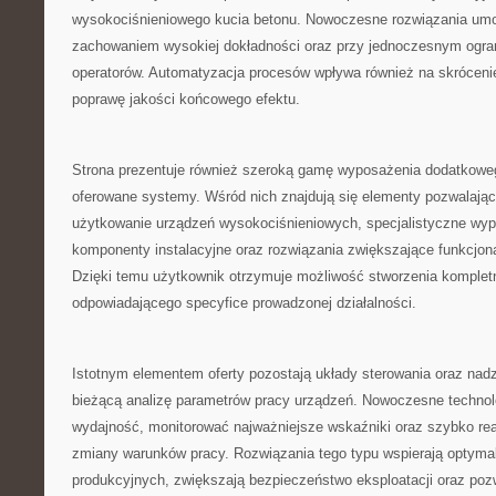
wysokociśnieniowego kucia betonu. Nowoczesne rozwiązania umo
zachowaniem wysokiej dokładności oraz przy jednoczesnym ogran
operatorów. Automatyzacja procesów wpływa również na skrócenie
poprawę jakości końcowego efektu.
Strona prezentuje również szeroką gamę wyposażenia dodatkoweg
oferowane systemy. Wśród nich znajdują się elementy pozwalają
użytkowanie urządzeń wysokociśnieniowych, specjalistyczne wyp
komponenty instalacyjne oraz rozwiązania zwiększające funkcjon
Dzięki temu użytkownik otrzymuje możliwość stworzenia komple
odpowiadającego specyfice prowadzonej działalności.
Istotnym elementem oferty pozostają układy sterowania oraz nadz
bieżącą analizę parametrów pracy urządzeń. Nowoczesne technol
wydajność, monitorować najważniejsze wskaźniki oraz szybko r
zmiany warunków pracy. Rozwiązania tego typu wspierają optyma
produkcyjnych, zwiększają bezpieczeństwo eksploatacji oraz poz