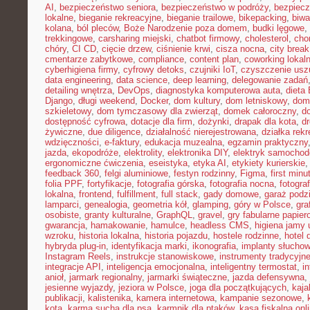
AI
,
bezpieczeństwo seniora
,
bezpieczeństwo w podróży
,
bezpiecz
lokalne
,
bieganie rekreacyjne
,
bieganie trailowe
,
bikepacking
,
biw
kolana
,
ból pleców
,
Boże Narodzenie poza domem
,
budki lęgowe
,
trekkingowe
,
carsharing miejski
,
chatbot firmowy
,
cholesterol
,
cho
chóry
,
CI CD
,
cięcie drzew
,
ciśnienie krwi
,
cisza nocna
,
city brea
cmentarze zabytkowe
,
compliance
,
content plan
,
coworking lokal
cyberhigiena firmy
,
cyfrowy detoks
,
czujniki IoT
,
czyszczenie usz
data engineering
,
data science
,
deep learning
,
delegowanie zadań
detailing wnętrza
,
DevOps
,
diagnostyka komputerowa auta
,
dieta
Django
,
długi weekend
,
Docker
,
dom kultury
,
dom letniskowy
,
dom
szkieletowy
,
dom tymczasowy dla zwierząt
,
domek całoroczny
,
d
dostępność cyfrowa
,
dotacje dla firm
,
dożynki
,
drapak dla kota
,
d
żywiczne
,
due diligence
,
działalność nierejestrowana
,
działka rek
wdzięczności
,
e-faktury
,
edukacja muzealna
,
egzamin praktyczny
jazda
,
ekopodróże
,
elektrolity
,
elektronika DIY
,
elektryk samocho
ergonomiczne ćwiczenia
,
eseistyka
,
etyka AI
,
etykiety kurierskie
feedback 360
,
felgi aluminiowe
,
festyn rodzinny
,
Figma
,
first minu
folia PPF
,
fortyfikacje
,
fotografia górska
,
fotografia nocna
,
fotogra
lokalna
,
frontend
,
fulfillment
,
full stack
,
gady domowe
,
garaż podz
lamparci
,
genealogia
,
geometria kół
,
glamping
,
góry w Polsce
,
gra
osobiste
,
granty kulturalne
,
GraphQL
,
gravel
,
gry fabularne papie
gwarancja
,
hamakowanie
,
hamulce
,
headless CMS
,
higiena jamy 
wzroku
,
historia lokalna
,
historia pojazdu
,
hostele rodzinne
,
hotel 
hybryda plug-in
,
identyfikacja marki
,
ikonografia
,
implanty słucho
Instagram Reels
,
instrukcje stanowiskowe
,
instrumenty tradycyjn
integracje API
,
inteligencja emocjonalna
,
inteligentny termostat
,
in
anioł
,
jarmark regionalny
,
jarmarki świąteczne
,
jazda defensywna
,
jesienne wyjazdy
,
jeziora w Polsce
,
joga dla początkujących
,
kaj
publikacji
,
kalistenika
,
kamera internetowa
,
kampanie sezonowe
,
kota
,
karma sucha dla psa
,
karmnik dla ptaków
,
kasa fiskalna onl