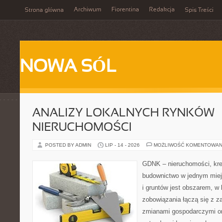
Archiwum
Fiorentina
Redakcja
Strona główna
Spis Treści
NOWA SÓL
ANALIZY LOKALNYCH RYNKÓW
NIERUCHOMOŚCI
POSTED BY ADMIN
LIP - 14 - 2026
MOŻLIWOŚĆ KOMENTOWAN
GDNK – nieruchomości, kre
budownictwo w jednym mie
i gruntów jest obszarem, 
zobowiązania łączą się z z
zmianami gospodarczymi or