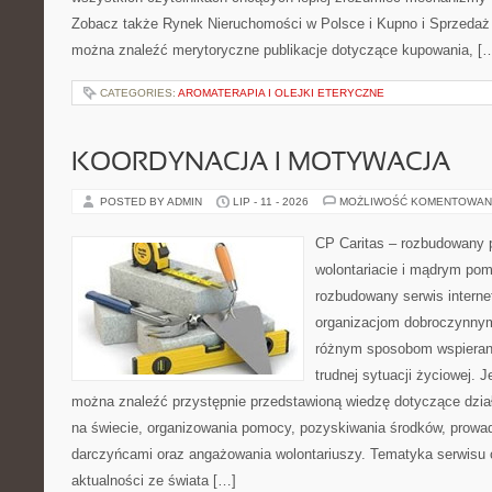
Zobacz także Rynek Nieruchomości w Polsce i Kupno i Sprzedaż
można znaleźć merytoryczne publikacje dotyczące kupowania, [
CATEGORIES:
AROMATERAPIA I OLEJKI ETERYCZNE
KOORDYNACJA I MOTYWACJA
POSTED BY ADMIN
LIP - 11 - 2026
MOŻLIWOŚĆ KOMENTOWAN
CP Caritas – rozbudowany p
wolontariacie i mądrym pom
rozbudowany serwis intern
organizacjom dobroczynnym,
różnym sposobom wspierani
trudnej sytuacji życiowej. 
można znaleźć przystępnie przedstawioną wiedzę dotyczące działa
na świecie, organizowania pomocy, pozyskiwania środków, prowad
darczyńcami oraz angażowania wolontariuszy. Tematyka serwisu 
aktualności ze świata […]