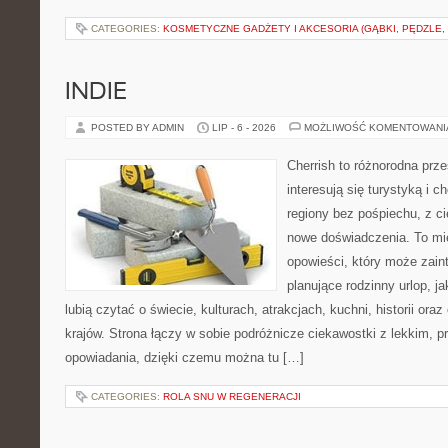
CATEGORIES:
KOSMETYCZNE GADŻETY I AKCESORIA (GĄBKI, PĘDZLE,
INDIE
POSTED BY ADMIN
LIP - 6 - 2026
MOŻLIWOŚĆ KOMENTOWAN
Cherrish to różnorodna prze
interesują się turystyką i
regiony bez pośpiechu, z ci
nowe doświadczenia. To mi
opowieści, który może zai
planujące rodzinny urlop, ja
lubią czytać o świecie, kulturach, atrakcjach, kuchni, historii ora
krajów. Strona łączy w sobie podróżnicze ciekawostki z lekkim,
opowiadania, dzięki czemu można tu […]
CATEGORIES:
ROLA SNU W REGENERACJI