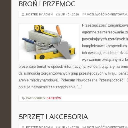
BROŃ I PRZEMOC
POSTED BY ADMIN
LIP - 5 - 2026
MOŻLIWOŚĆ KOMENTOWAN
Przestępczość zorganizowan
ogromne zainteresowanie za
poszukujących rzetelnych i
kompleksowe kompendium in
ich ewolucji, modelom dział
wyzwaniom związanym z b
prezentuje temat w sposób informacyjny, koncentrując się na om
działalnością zorganizowanych grup przestępczych w kraju, pańs
arenie międzynarodowej. Polecam Nowoczesna Przestępczość i B
opisuje najważniejsze zagadnienia […]
CATEGORIES:
SARATÓW
SPRZĘT I AKCESORIA
POSTED BY ADMIN
LIP - 4 - 2026
MOŻLIWOŚĆ KOMENTOWAN