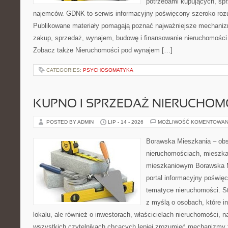
potrzebami kupujących, sprz
najemców. GDNK to serwis informacyjny poświęcony szeroko ro
Publikowane materiały pomagają poznać najważniejsze mechaniz
zakup, sprzedaż, wynajem, budowę i finansowanie nieruchomości 
Zobacz także Nieruchomości pod wynajem […]
CATEGORIES:
PSYCHOSOMATYKA
KUPNO I SPRZEDAŻ NIERUCHOM
POSTED BY ADMIN
LIP - 14 - 2026
MOŻLIWOŚĆ KOMENTOWAN
Borawska Mieszkania – ob
nieruchomościach, mieszka
mieszkaniowym Borawska Mi
portal informacyjny poświę
tematyce nieruchomości. S
z myślą o osobach, które i
lokalu, ale również o inwestorach, właścicielach nieruchomości, 
wszystkich czytelnikach chcących lepiej zrozumieć mechanizmy 