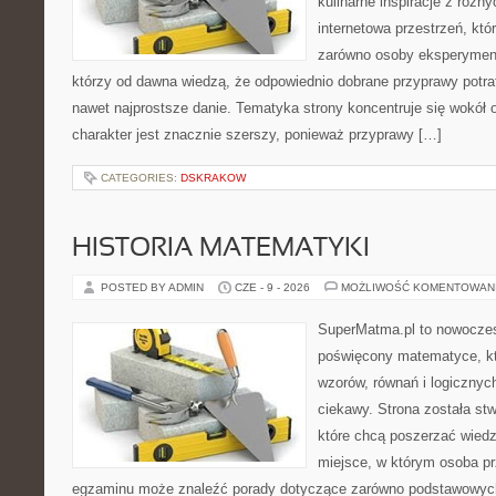
kulinarne inspiracje z różny
internetowa przestrzeń, kt
zarówno osoby eksperymentu
którzy od dawna wiedzą, że odpowiednio dobrane przyprawy potraf
nawet najprostsze danie. Tematyka strony koncentruje się wokół or
charakter jest znacznie szerszy, ponieważ przyprawy […]
CATEGORIES:
DSKRAKOW
HISTORIA MATEMATYKI
POSTED BY ADMIN
CZE - 9 - 2026
MOŻLIWOŚĆ KOMENTOWAN
SuperMatma.pl to nowoczes
poświęcony matematyce, któ
wzorów, równań i logicznyc
ciekawy. Strona została st
które chcą poszerzać wied
miejsce, w którym osoba pr
egzaminu może znaleźć porady dotyczące zarówno podstawowych z