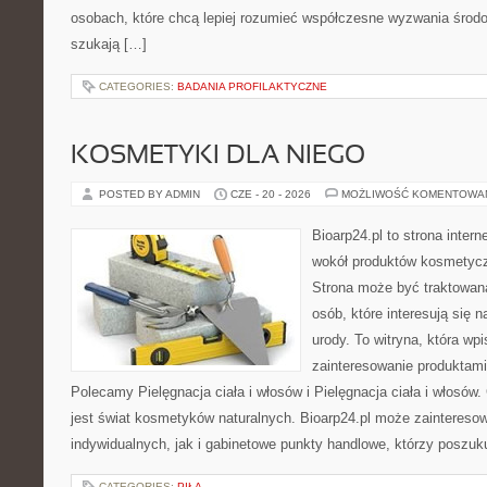
osobach, które chcą lepiej rozumieć współczesne wyzwania środ
szukają […]
CATEGORIES:
BADANIA PROFILAKTYCZNE
KOSMETYKI DLA NIEGO
POSTED BY ADMIN
CZE - 20 - 2026
MOŻLIWOŚĆ KOMENTOWA
Bioarp24.pl to strona intern
wokół produktów kosmetycz
Strona może być traktowana
osób, które interesują się 
urody. To witryna, która wp
zainteresowanie produktami
Polecamy Pielęgnacja ciała i włosów i Pielęgnacja ciała i włos
jest świat kosmetyków naturalnych. Bioarp24.pl może zaintereso
indywidualnych, jak i gabinetowe punkty handlowe, którzy poszuk
CATEGORIES:
PIŁA