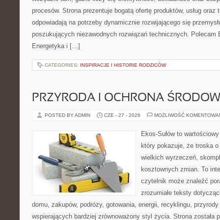
procesów. Strona prezentuje bogatą ofertę produktów, usług oraz t
odpowiadają na potrzeby dynamicznie rozwijającego się przemysłu
poszukujących niezawodnych rozwiązań technicznych. Polecam E
Energetyka i […]
CATEGORIES:
INSPIRACJE I HISTORIE RODZICÓW
PRZYRODA I OCHRONA ŚRODOW
POSTED BY ADMIN
CZE - 27 - 2026
MOŻLIWOŚĆ KOMENTOWA
Ekos-Sułów to wartościowy 
który pokazuje, że troska 
wielkich wyrzeczeń, skompl
kosztownych zmian. To int
czytelnik może znaleźć por
zrozumiałe teksty dotyczą
domu, zakupów, podróży, gotowania, energii, recyklingu, przyrod
wspierających bardziej zrównoważony styl życia. Strona została