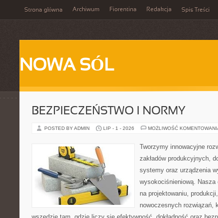
Archiwum
Fiorentina
Redakcja
Strona główna
Spis Treści
NOWA SÓL
BEZPIECZEŃSTWO I NORMY
POSTED BY ADMIN
LIP - 1 - 2026
MOŻLIWOŚĆ KOMENTOWAN
Tworzymy innowacyjne rozw
zakładów produkcyjnych, d
systemy oraz urządzenia w
wysokociśnieniową. Nasza d
na projektowaniu, produkcji
nowoczesnych rozwiązań, k
wszędzie tam, gdzie liczy się efektywność, dokładność oraz b