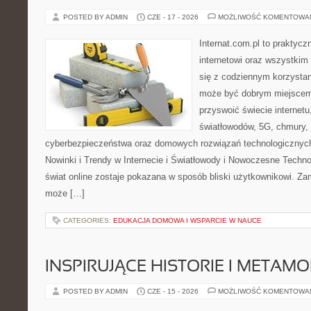
POSTED BY ADMIN
CZE - 17 - 2026
MOŻLIWOŚĆ KOMENTOWA
Internat.com.pl to praktyc
internetowi oraz wszystkim
się z codziennym korzystan
może być dobrym miejscem 
przyswoić świecie internet
światłowodów, 5G, chmury, 
cyberbezpieczeństwa oraz domowych rozwiązań technologicznych
Nowinki i Trendy w Internecie i Światłowody i Nowoczesne Techno
świat online zostaje pokazana w sposób bliski użytkownikowi. Zami
może […]
CATEGORIES:
EDUKACJA DOMOWA I WSPARCIE W NAUCE
INSPIRUJĄCE HISTORIE I METAM
POSTED BY ADMIN
CZE - 15 - 2026
MOŻLIWOŚĆ KOMENTOWA