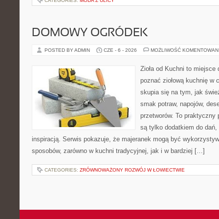
CATEGORIES:
MODA Z ULICY
DOMOWY OGRÓDEK
POSTED BY ADMIN
CZE - 6 - 2026
MOŻLIWOŚĆ KOMENTOWAN
Zioła od Kuchni to miejsce d
poznać ziołową kuchnię w 
skupia się na tym, jak świe
smak potraw, napojów, des
przetworów. To praktyczny p
są tylko dodatkiem do dań, 
inspiracją. Serwis pokazuje, że majeranek mogą być wykorzysty
sposobów, zarówno w kuchni tradycyjnej, jak i w bardziej […]
CATEGORIES:
ZRÓWNOWAŻONY ROZWÓJ W ŁOWIECTWIE