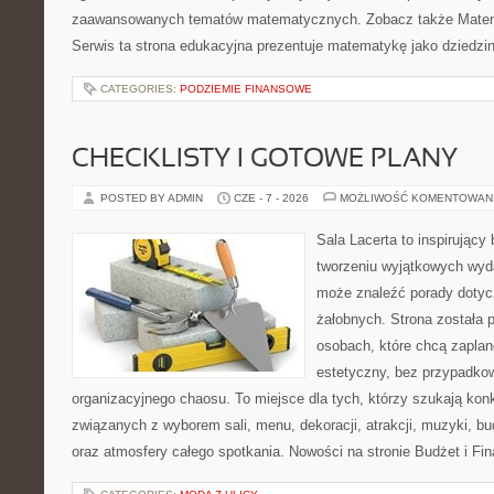
zaawansowanych tematów matematycznych. Zobacz także Matem
Serwis ta strona edukacyjna prezentuje matematykę jako dziedzin
CATEGORIES:
PODZIEMIE FINANSOWE
CHECKLISTY I GOTOWE PLANY
POSTED BY ADMIN
CZE - 7 - 2026
MOŻLIWOŚĆ KOMENTOWAN
Sala Lacerta to inspirujący
tworzeniu wyjątkowych wyda
może znaleźć porady dotyc
żałobnych. Strona została 
osobach, które chcą zapla
estetyczny, bez przypadkow
organizacyjnego chaosu. To miejsce dla tych, którzy szukają kon
związanych z wyborem sali, menu, dekoracji, atrakcji, muzyki, b
oraz atmosfery całego spotkania. Nowości na stronie Budżet i Fin