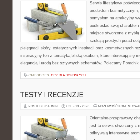
Serwis lifestylowy poświęcon
produktom kosmetycznym, u
pomysłom na atrakcyjny wyg
podkreślać swój charakter n
miejsce stworzone z myślą 
szukają prostych porad dot
pielęgnacji skóry, estetycznych inspiracji oraz kosmetycznych ro
inspiracyjny ton z tematyką bliską osobom, które interesują się m
elegancją i urodą bez sztywnych schematów. Polecamy Poradnik 
CATEGORIES:
GRY DLA DOROSŁYCH
TESTY I RECENZJE
POSTED BY ADMIN
CZE - 13 - 2026
MOŻLIWOŚĆ KOMENTOWA
Orientalno-przyprawowy char
jest to serwis stworzony z 
odkrywają intensywne aroma