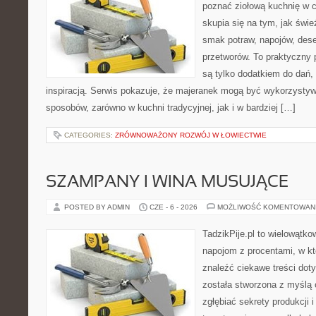
poznać ziołową kuchnię w 
skupia się na tym, jak świe
smak potraw, napojów, des
przetworów. To praktyczny p
są tylko dodatkiem do dań, 
inspiracją. Serwis pokazuje, że majeranek mogą być wykorzysty
sposobów, zarówno w kuchni tradycyjnej, jak i w bardziej […]
CATEGORIES:
ZRÓWNOWAŻONY ROZWÓJ W ŁOWIECTWIE
SZAMPANY I WINA MUSUJĄCE
POSTED BY ADMIN
CZE - 6 - 2026
MOŻLIWOŚĆ KOMENTOWAN
TadzikPije.pl to wielowątko
napojom z procentami, w k
znaleźć ciekawe treści dot
została stworzona z myślą 
zgłębiać sekrety produkcji 