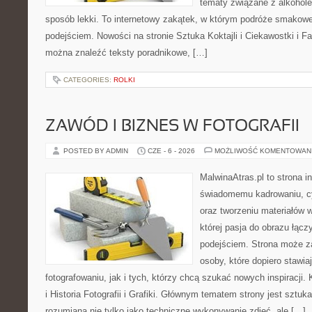
tematy związane z alkohol
sposób lekki. To internetowy zakątek, w którym podróże smakowe
podejściem. Nowości na stronie Sztuka Koktajli i Ciekawostki i Fak
można znaleźć teksty poradnikowe, […]
CATEGORIES:
ROLKI
ZAWÓD I BIZNES W FOTOGRAFII
POSTED BY ADMIN
CZE - 6 - 2026
MOŻLIWOŚĆ KOMENTOWAN
MalwinaAtras.pl to strona 
świadomemu kadrowaniu, c
oraz tworzeniu materiałów w
której pasja do obrazu łąc
podejściem. Strona może z
osoby, które dopiero stawia
fotografowaniu, jak i tych, którzy chcą szukać nowych inspiracji. 
i Historia Fotografii i Grafiki. Głównym tematem strony jest sztu
rozumiana nie tylko jako techniczne wykonywanie zdjęć, ale […]