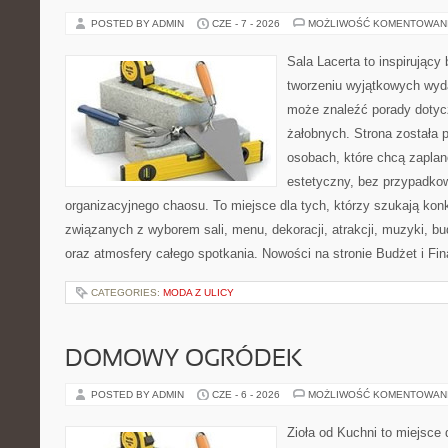
POSTED BY ADMIN
CZE - 7 - 2026
MOŻLIWOŚĆ KOMENTOWAN
Sala Lacerta to inspirujący
tworzeniu wyjątkowych wyda
może znaleźć porady dotyc
żałobnych. Strona została 
osobach, które chcą zapla
estetyczny, bez przypadkow
organizacyjnego chaosu. To miejsce dla tych, którzy szukają kon
związanych z wyborem sali, menu, dekoracji, atrakcji, muzyki, b
oraz atmosfery całego spotkania. Nowości na stronie Budżet i Fin
CATEGORIES:
MODA Z ULICY
DOMOWY OGRÓDEK
POSTED BY ADMIN
CZE - 6 - 2026
MOŻLIWOŚĆ KOMENTOWAN
Zioła od Kuchni to miejsce d