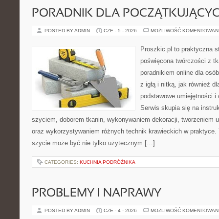
PORADNIK DLA POCZĄTKUJĄCY
POSTED BY ADMIN
CZE - 5 - 2026
MOŻLIWOŚĆ KOMENTOWAN
Proszkic.pl to praktyczna s
poświęcona twórczości z tk
poradnikiem online dla osó
z igłą i nitką, jak również d
podstawowe umiejętności i 
Serwis skupia się na instr
szyciem, doborem tkanin, wykonywaniem dekoracji, tworzeniem 
oraz wykorzystywaniem różnych technik krawieckich w praktyce. T
szycie może być nie tylko użytecznym […]
CATEGORIES:
KUCHNIA PODRÓŻNIKA
PROBLEMY I NAPRAWY
POSTED BY ADMIN
CZE - 4 - 2026
MOŻLIWOŚĆ KOMENTOWAN