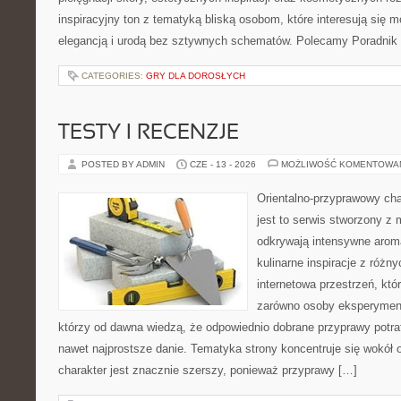
inspiracyjny ton z tematyką bliską osobom, które interesują się m
elegancją i urodą bez sztywnych schematów. Polecamy Poradnik 
CATEGORIES:
GRY DLA DOROSŁYCH
TESTY I RECENZJE
POSTED BY ADMIN
CZE - 13 - 2026
MOŻLIWOŚĆ KOMENTOWA
Orientalno-przyprawowy char
jest to serwis stworzony z 
odkrywają intensywne aroma
kulinarne inspiracje z różny
internetowa przestrzeń, kt
zarówno osoby eksperymentu
którzy od dawna wiedzą, że odpowiednio dobrane przyprawy potraf
nawet najprostsze danie. Tematyka strony koncentruje się wokół or
charakter jest znacznie szerszy, ponieważ przyprawy […]