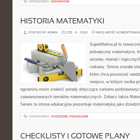
CATEGORIES:
DSKRAKOW
HISTORIA MATEMATYKI
POSTED BY ADMIN
CZE - 9 - 2026
MOŻLIWOŚĆ KOMENTOWAN
SuperMatma.pl to nowoczes
poświęcony matematyce, któ
wzorów, równań i logicznyc
ciekawy. Strona została st
które chcą poszerzać wied
miejsce, w którym osoba pr
egzaminu może znaleźć porady dotyczące zarówno podstawowych z
zaawansowanych tematów matematycznych. Zobacz także Matem
Serwis ta strona edukacyjna prezentuje matematykę jako dziedzin
CATEGORIES:
PODZIEMIE FINANSOWE
CHECKLISTY I GOTOWE PLANY