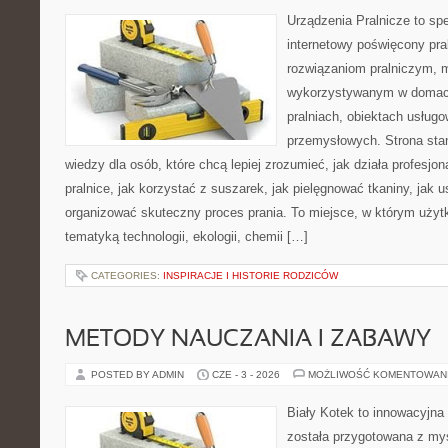
Urządzenia Pralnicze to spe
internetowy poświęcony pr
rozwiązaniom pralniczym,
wykorzystywanym w domach,
pralniach, obiektach usług
przemysłowych. Strona sta
wiedzy dla osób, które chcą lepiej zrozumieć, jak działa profesjon
pralnice, jak korzystać z suszarek, jak pielęgnować tkaniny, jak 
organizować skuteczny proces prania. To miejsce, w którym użytk
tematyką technologii, ekologii, chemii […]
CATEGORIES:
INSPIRACJE I HISTORIE RODZICÓW
METODY NAUCZANIA I ZABAWY
POSTED BY ADMIN
CZE - 3 - 2026
MOŻLIWOŚĆ KOMENTOWAN
Biały Kotek to innowacyjna 
została przygotowana z myś