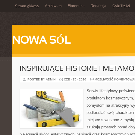
Archiwum
Fiorentina
Redakcja
Strona główna
Spis Treści
NOWA SÓL
INSPIRUJĄCE HISTORIE I METAM
POSTED BY ADMIN
CZE - 15 - 2026
MOŻLIWOŚĆ KOMENTOWA
Serwis lifestylowy poświęcon
produktom kosmetycznym, u
pomysłom na atrakcyjny wyg
podkreślać swój charakter n
miejsce stworzone z myślą 
szukają prostych porad dot
pielęgnacji skóry, estetycznych inspiracji oraz kosmetycznych ro