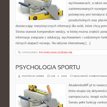
wychowawcach, a także ws
zainteresowanych rozwojem
poświęcony jest tematyce 
przedszkolnych oraz placó
dostarczając merytorycznych informacji dla osób, które chcą po
Strona stanowi kompendium wiedzy, w której można znaleźć porady
informacje związane z edukacją, wychowaniem i codziennym fun
różnych etapach rozwoju. Na witrynie internetowej […]
CATEGORIES:
PSYCHOLOGIA UCZENIA SIĘ
PSYCHOLOGIA SPORTU
POSTED BY ADMIN
CZE - 2 - 2026
MOŻLIWOŚĆ KOMENTOWAN
AkademikaWF.pl to nowocz
która skupia się aktywności
samopoczuciu, terapii ruch
Serwis pełni funkcję centr