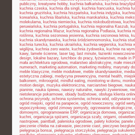
publiczny
,
kreatywne hobby
,
kuchnia bałkańska
,
kuchnia brazylijs
kuchnia czeska
,
kuchnia dla singli
,
kuchnia francuska
,
kuchnia fu
kuchnia gruzińska
,
kuchnia hiszpańska
,
kuchnia indyjska
,
kuchni
koreańska
,
kuchnia libańska
,
kuchnia marokańska
,
kuchnia mek
molekularna
,
kuchnia niemiecka
,
kuchnia niskobudżetowa
,
kuchni
peruwiańska
,
kuchnia portugalska
,
kuchnia regionalna Kaszub
,
ku
kuchnia regionalna Mazur
,
kuchnia regionalna Podlasia
,
kuchnia r
roślinna
,
kuchnia sezonowa jesienna
,
kuchnia sezonowa letnia
,
k
kuchnia skandynawska
,
kuchnia śródziemnomorska
,
kuchnia stu
kuchnia turecka
,
kuchnia ukraińska
,
kuchnia węgierska
,
kuchnia 
wigilijna
,
kuchnia zero waste
,
kuchnia żydowska
,
kuchnie na wymi
kawy
,
lamele ścienne
,
laser tag
,
last minute
,
łazienki nowoczesne
design
,
lokalne bazary
,
lunchbox do pracy
,
łyżwiarstwo
,
made in P
mała architektura ogrodowa
,
malarstwo abstrakcyjne
,
małe miesz
numerach
,
marketing automation
,
marketing mobilny
,
marynaty d
meble klasyczne
,
meble modułowe
,
meble skandynawskie
,
media
estetyczna zabiegi
,
medycyna prewencyjna
,
mental health
,
miejsk
balkonem
,
mikroogród
,
mindful eating
,
monitoring w domu
,
monito
motion design
,
muzyka elektroniczna
,
narciarstwo biegowe
,
nauka
pianinie
,
nauka śpiewu
,
nawozy naturalne
,
nawyki żywieniowe
,
ni
nietolerancje pokarmowe
,
obiady budżetowe
,
obsługa klienta onlin
ochrona przyrody
,
ochrona systemów
,
ochrona wód
,
odżywianie s
ogród miejski
,
ogród na parapecie
,
ogród nowoczesny
,
ogród wert
wypoczynkowy
,
ogród zimowy pomysły
,
ogrzewanie ekologiczne
,
domowymi
,
oprogramowanie ERP
,
organizacja domowa
,
organizac
kuchni
,
organizacja spiżarni
,
organizacja szafy
,
origami
,
oświetle
nastrojowe
,
paintball
,
paleniska ogrodowe
,
palety kolorów
,
panele 
pieczenie chleba na zakwasie
,
pieczenie ciast
,
pieczywo bezglut
pielęgnacja bonsai
,
pielęgnacja storczyków
,
pielęgnacja sukulent
posiłków
,
planowanie zakupów
,
platformy chmurowe
,
podcasts ma