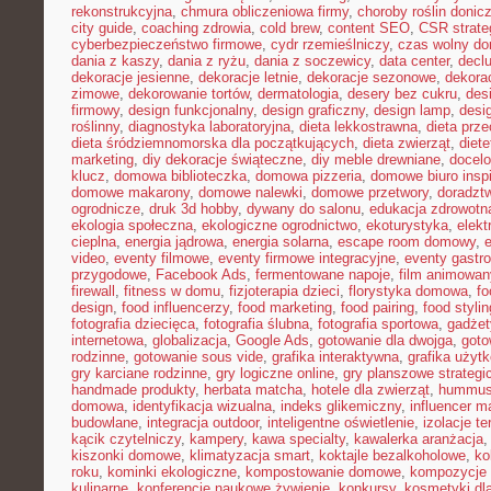
rekonstrukcyjna
,
chmura obliczeniowa firmy
,
choroby roślin doni
city guide
,
coaching zdrowia
,
cold brew
,
content SEO
,
CSR strate
cyberbezpieczeństwo firmowe
,
cydr rzemieślniczy
,
czas wolny do
dania z kaszy
,
dania z ryżu
,
dania z soczewicy
,
data center
,
declu
dekoracje jesienne
,
dekoracje letnie
,
dekoracje sezonowe
,
dekora
zimowe
,
dekorowanie tortów
,
dermatologia
,
desery bez cukru
,
des
firmowy
,
design funkcjonalny
,
design graficzny
,
design lamp
,
desi
roślinny
,
diagnostyka laboratoryjna
,
dieta lekkostrawna
,
dieta prz
dieta śródziemnomorska dla początkujących
,
dieta zwierząt
,
diet
marketing
,
diy dekoracje świąteczne
,
diy meble drewniane
,
docelo
klucz
,
domowa biblioteczka
,
domowa pizzeria
,
domowe biuro inspi
domowe makarony
,
domowe nalewki
,
domowe przetwory
,
doradzt
ogrodnicze
,
druk 3d hobby
,
dywany do salonu
,
edukacja zdrowotn
ekologia społeczna
,
ekologiczne ogrodnictwo
,
ekoturystyka
,
elekt
cieplna
,
energia jądrowa
,
energia solarna
,
escape room domowy
,
video
,
eventy filmowe
,
eventy firmowe integracyjne
,
eventy gastr
przygodowe
,
Facebook Ads
,
fermentowane napoje
,
film animowan
firewall
,
fitness w domu
,
fizjoterapia dzieci
,
florystyka domowa
,
fo
design
,
food influencerzy
,
food marketing
,
food pairing
,
food stylin
fotografia dziecięca
,
fotografia ślubna
,
fotografia sportowa
,
gadżet
internetowa
,
globalizacja
,
Google Ads
,
gotowanie dla dwojga
,
goto
rodzinne
,
gotowanie sous vide
,
grafika interaktywna
,
grafika użyt
gry karciane rodzinne
,
gry logiczne online
,
gry planszowe strategi
handmade produkty
,
herbata matcha
,
hotele dla zwierząt
,
hummus
domowa
,
identyfikacja wizualna
,
indeks glikemiczny
,
influencer m
budowlane
,
integracja outdoor
,
inteligentne oświetlenie
,
izolacje t
kącik czytelniczy
,
kampery
,
kawa specialty
,
kawalerka aranżacja
kiszonki domowe
,
klimatyzacja smart
,
koktajle bezalkoholowe
,
ko
roku
,
kominki ekologiczne
,
kompostowanie domowe
,
kompozycje 
kulinarne
,
konferencje naukowe żywienie
,
konkursy
,
kosmetyki dla