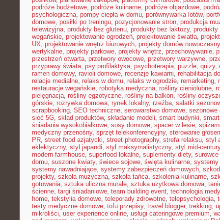
podróże budżetowe
,
podróże kulinarne
,
podróże objazdowe
,
podró
psychologiczna
,
pompy ciepła w domu
,
porównywarka lotów
,
portf
domowe
,
posiłki po treningu
,
pozycjonowanie stron
,
produkcja mu
telewizyjna
,
produkty bez glutenu
,
produkty bez laktozy
,
produkty 
wegańskie
,
projektowanie ogrodzeń
,
projektowanie światła
,
projek
UX
,
projektowanie wnętrz biurowych
,
projekty domów nowoczesn
wertykalne
,
projekty parkowe
,
projekty wnętrz
,
przechowywanie
,
p
przestrzeń otwarta
,
przetwory owocowe
,
przetwory warzywne
,
prz
przyprawy świata
,
psy profilaktyka
,
psychoterapia
,
puzzle
,
quizy
,
ramen domowy
,
ravioli domowe
,
recenzje kawiarni
,
rehabilitacja 
relacje medialne
,
relaks w domu
,
relaks w ogrodzie
,
remarketing
,
restauracje wegańskie
,
robotyka medyczna
,
rośliny cieniolubne
,
r
pielęgnacja
,
rośliny egzotyczne
,
rośliny na balkon
,
rośliny oczysz
górskie
,
rozrywka domowa
,
rynek lokalny
,
rzeźba
,
sałatki sezono
scrapbooking
,
SEO techniczne
,
serowarstwo domowe
,
sezonowe
sieć 5G
,
skład produktów
,
składanie modeli
,
smart budynki
,
smart
śniadania wysokobiałkowe
,
sosy domowe
,
spacer w lesie
,
spiżar
medyczny przenośny
,
sprzęt telekonferencyjny
,
sterowanie głose
PR
,
street food azjatycki
,
street photography
,
strefa relaksu
,
styl 
eklektyczny
,
styl japandi
,
styl maksymalistyczny
,
styl mid-centur
modern farmhouse
,
superfood lokalne
,
suplementy diety
,
surowce 
domu
,
suszone kwiaty
,
świece sojowe
,
święta kulinarne
,
systemy
systemy nawadniające
,
systemy zabezpieczeń domowych
,
szkodn
projekty
,
szkoła muzyczna
,
szkoła tańca
,
szkolenia kulinarne
,
szk
gotowania
,
sztuka uliczna murale
,
sztuka użytkowa domowa
,
tan
ścienne
,
targi śniadaniowe
,
team building event
,
technologia med
home
,
tekstylia domowe
,
teleporady zdrowotne
,
telepsychologia
,
testy medyczne domowe
,
tofu przepisy
,
travel blogger
,
trekking
,
u
mikroliści
,
user experience online
,
usługi cateringowe premium
,
w