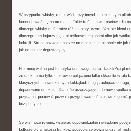
W przypadku whisky, rumu, wódki czy innych mocniejszych alkoh
koncentrować się na aromacie. Takie treści są wartościowe dla os
dlaczego whisky może mieć różne kolory, czym różni się blend o
dlaczego rum kojarzy się z określonymi regionami albo jak wódka
koktajli. Strona pozwala spojrzeć na mocniejsze alkohole nie jak n
jak na obszar degustacyjny.
Nie mniej ważna jest tematyka domowego barku. TadzikPije.pl m
że drinki to nie tylko efektowne połączenie kilku składników, ale 
klasycznych i nowoczesnych koktajlach mogą zachęcać do tego, 
dopasowane do okazji. Dla osób urządzających domowe spotkani
przydatna, ponieważ pozwala przygotować coś ciekawszego niż 
bez pomysłu.
Serwis może również wspierać odpowiedzialne i świadome podejśc
kulturze picia, jakości trunków, sposobie serwowania czy roli resta