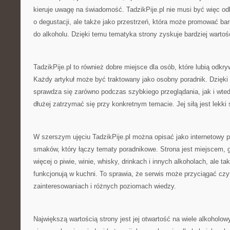
kieruje uwagę na świadomość. TadzikPije.pl nie musi być więc od
o degustacji, ale także jako przestrzeń, która może promować bar
do alkoholu. Dzięki temu tematyka strony zyskuje bardziej wartoś
TadzikPije.pl to również dobre miejsce dla osób, które lubią odkry
Każdy artykuł może być traktowany jako osobny poradnik. Dzięki
sprawdza się zarówno podczas szybkiego przeglądania, jak i wted
dłużej zatrzymać się przy konkretnym temacie. Jej siłą jest lekki s
W szerszym ujęciu TadzikPije.pl można opisać jako internetowy 
smaków, który łączy tematy poradnikowe. Strona jest miejscem, 
więcej o piwie, winie, whisky, drinkach i innych alkoholach, ale ta
funkcjonują w kuchni. To sprawia, że serwis może przyciągać czy
zainteresowaniach i różnych poziomach wiedzy.
Największą wartością strony jest jej otwartość na wiele alkoholow