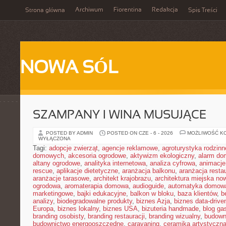
Archiwum
Fiorentina
Redakcja
Strona główna
Spis Treści
NOWA SÓL
SZAMPANY I WINA MUSUJĄCE
POSTED BY ADMIN
POSTED ON CZE - 6 - 2026
MOŻLIWOŚĆ K
WYŁĄCZONA
Tagi:
adopcje zwierząt
,
agencje reklamowe
,
agroturystyka rodzinn
domowych
,
akcesoria ogrodowe
,
aktywizm ekologiczny
,
alarm d
altany ogrodowe
,
analityka internetowa
,
analiza cyfrowa
,
animacje
rescue
,
aplikacje dietetyczne
,
aranżacja balkonu
,
aranżacja restau
aranżacje tarasowe
,
architekt krajobrazu
,
architektura miejska n
ogrodowa
,
aromaterapia domowa
,
audioguide
,
automatyka domow
marketingowe
,
bajki edukacyjne
,
balkon w bloku
,
baza klientów
,
b
analizy
,
biodegradowalne produkty
,
biznes Azja
,
biznes data-drive
Europa
,
biznes lokalny
,
biznes USA
,
bizuteria handmade
,
blog ga
branding osobisty
,
branding restauracji
,
branding wizualny
,
budown
budownictwo energooszczędne
,
caravaning
,
ceramika artystyczn