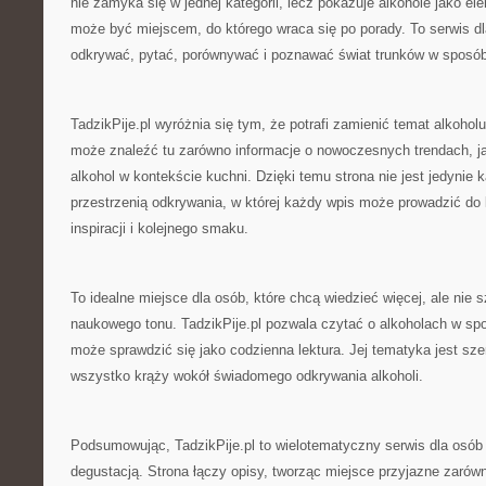
nie zamyka się w jednej kategorii, lecz pokazuje alkohole jako ele
może być miejscem, do którego wraca się po porady. To serwis dla
odkrywać, pytać, porównywać i poznawać świat trunków w sposób 
TadzikPije.pl wyróżnia się tym, że potrafi zamienić temat alkohol
może znaleźć tu zarówno informacje o nowoczesnych trendach, jak
alkohol w kontekście kuchni. Dzięki temu strona nie jest jedynie 
przestrzenią odkrywania, w której każdy wpis może prowadzić do k
inspiracji i kolejnego smaku.
To idealne miejsce dla osób, które chcą wiedzieć więcej, ale nie 
naukowego tonu. TadzikPije.pl pozwala czytać o alkoholach w sp
może sprawdzić się jako codzienna lektura. Jej tematyka jest sze
wszystko krąży wokół świadomego odkrywania alkoholi.
Podsumowując, TadzikPije.pl to wielotematyczny serwis dla osób
degustacją. Strona łączy opisy, tworząc miejsce przyjazne zarówn