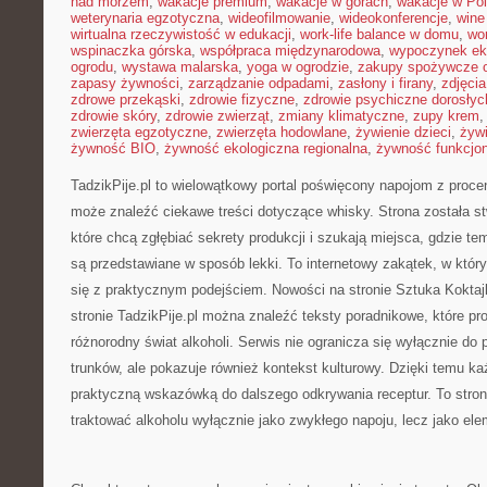
nad morzem
,
wakacje premium
,
wakacje w górach
,
wakacje w Po
weterynaria egzotyczna
,
wideofilmowanie
,
wideokonferencje
,
wine
wirtualna rzeczywistość w edukacji
,
work-life balance w domu
,
wo
wspinaczka górska
,
współpraca międzynarodowa
,
wypoczynek ek
ogrodu
,
wystawa malarska
,
yoga w ogrodzie
,
zakupy spożywcze o
zapasy żywności
,
zarządzanie odpadami
,
zasłony i firany
,
zdjęci
zdrowe przekąski
,
zdrowie fizyczne
,
zdrowie psychiczne dorosłyc
zdrowie skóry
,
zdrowie zwierząt
,
zmiany klimatyczne
,
zupy krem
zwierzęta egzotyczne
,
zwierzęta hodowlane
,
żywienie dzieci
,
żyw
żywność BIO
,
żywność ekologiczna regionalna
,
żywność funkcjo
TadzikPije.pl to wielowątkowy portal poświęcony napojom z proce
może znaleźć ciekawe treści dotyczące whisky. Strona została s
które chcą zgłębiać sekrety produkcji i szukają miejsca, gdzie t
są przedstawiane w sposób lekki. To internetowy zakątek, w kt
się z praktycznym podejściem. Nowości na stronie Sztuka Koktajl
stronie TadzikPije.pl można znaleźć teksty poradnikowe, które pr
różnorodny świat alkoholi. Serwis nie ogranicza się wyłącznie do
trunków, ale pokazuje również kontekst kulturowy. Dzięki temu k
praktyczną wskazówką do dalszego odkrywania receptur. To strona
traktować alkoholu wyłącznie jako zwykłego napoju, lecz jako elem