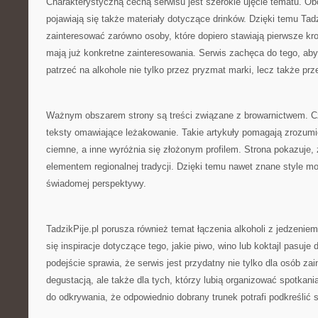
Charakterystyczną cechą serwisu jest szerokie ujęcie tematu. Ob
pojawiają się także materiały dotyczące drinków. Dzięki temu Tad
zainteresować zarówno osoby, które dopiero stawiają pierwsze krok
mają już konkretne zainteresowania. Serwis zachęca do tego, ab
patrzeć na alkohole nie tylko przez pryzmat marki, lecz także prz
Ważnym obszarem strony są treści związane z browarnictwem. Cz
teksty omawiające leżakowanie. Takie artykuły pomagają zrozumie
ciemne, a inne wyróżnia się złożonym profilem. Strona pokazuje,
elementem regionalnej tradycji. Dzięki temu nawet znane style m
świadomej perspektywy.
TadzikPije.pl porusza również temat łączenia alkoholi z jedzenie
się inspiracje dotyczące tego, jakie piwo, wino lub koktajl pasuje
podejście sprawia, że serwis jest przydatny nie tylko dla osób z
degustacją, ale także dla tych, którzy lubią organizować spotkani
do odkrywania, że odpowiednio dobrany trunek potrafi podkreślić