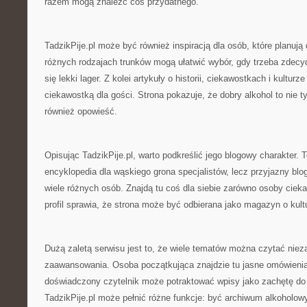
razem mogą znaleźć coś przydatnego.
TadzikPije.pl może być również inspiracją dla osób, które planuj
różnych rodzajach trunków mogą ułatwić wybór, gdy trzeba zdecy
się lekki lager. Z kolei artykuły o historii, ciekawostkach i kulturz
ciekawostką dla gości. Strona pokazuje, że dobry alkohol to nie ty
również opowieść.
Opisując TadzikPije.pl, warto podkreślić jego blogowy charakter. T
encyklopedia dla wąskiego grona specjalistów, lecz przyjazny bl
wiele różnych osób. Znajdą tu coś dla siebie zarówno osoby cieka
profil sprawia, że strona może być odbierana jako magazyn o kult
Dużą zaletą serwisu jest to, że wiele tematów można czytać niez
zaawansowania. Osoba początkująca znajdzie tu jasne omówienia,
doświadczony czytelnik może potraktować wpisy jako zachętę do
TadzikPije.pl może pełnić różne funkcje: być archiwum alkoholowy