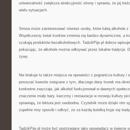
uniwersalność zwiększa atrakcyjność strony i sprawia, że jej tr
wielu sytuacjach.
Strona może zainteresować również osoby, które lubią alkohole z 
Współczesny świat trunków zmienia się bardzo dynamicznie, a k
szukają produktów bezalkoholowych. TadzikPije.pl dobrze wpisuje 
pokazując, że alkohole można odkrywać przez lokalne tradycje. D
żywy.
Nie brakuje tu także miejsca na opowieści z pogranicza kultury i
poruszać kwestie związane z tym, dlaczego dany trunek ma określ
konkretne zwyczaje, jak alkohol funkcjonował w dawnych społeczn
znaczenie miały bary, karczmy i restauracje w rozwoju kultury pici
sprawiają, że lektura jest swobodna. Czytelnik może dzięki nim s
zupełnie inny sposób i odkryć, że za każdą butelką kryje się trady
TadzikPije.pl może być postrzegany jako opowiadacz w świecie 