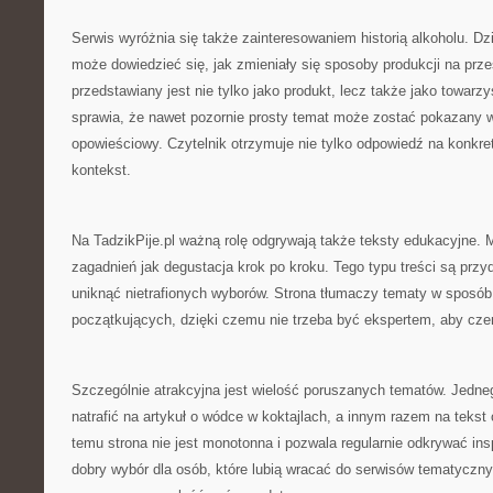
Serwis wyróżnia się także zainteresowaniem historią alkoholu. Dzi
może dowiedzieć się, jak zmieniały się sposoby produkcji na przes
przedstawiany jest nie tylko jako produkt, lecz także jako towarz
sprawia, że nawet pozornie prosty temat może zostać pokazany w
opowieściowy. Czytelnik otrzymuje nie tylko odpowiedź na konkret
kontekst.
Na TadzikPije.pl ważną rolę odgrywają także teksty edukacyjne.
zagadnień jak degustacja krok po kroku. Tego typu treści są przy
uniknąć nietrafionych wyborów. Strona tłumaczy tematy w sposób
początkujących, dzięki czemu nie trzeba być ekspertem, aby czer
Szczególnie atrakcyjna jest wielość poruszanych tematów. Jedne
natrafić na artykuł o wódce w koktajlach, a innym razem na teks
temu strona nie jest monotonna i pozwala regularnie odkrywać ins
dobry wybór dla osób, które lubią wracać do serwisów tematycz