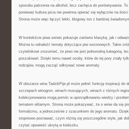
sposobu patrzenia na alkohol, lecz zachęca do porównywania. To
ponieważ kultura picia nie powinna opierać się wyłącznie na ilości
Strona może więc łączyć lekki, blogowy ton z bardziej świadomy
W kontekście piwa serwis pokazuje zarówno klasykę, jak i odw
Można tu odnaleźć tematy dotyczące piw sezonowych. Takie zr
czytelnikowi zrozumieć, że piwo nie jest jednorodną kategorią, l
poszukiwań. Dzięki temu nawet osoby, które do tej pory znały tyl
rodzajów, mogą zacząć odkrywać nowe aromaty.
W obszarze wina TadzikPije.pl może pełnić funkcję inspiracji do de
szczepach winogron, winach musujących, winach z różnych regi
kolekcjonowania mogą pomóc w uporządkowaniu wiedzy i przełama
tematem elitarnym. Strona może pokazywać, że o winie da się p
formalizmu, a jednocześnie z szacunkiem do jego aromatu. Dzięk
stopniowo poznawać, czym różnią się poszczególne style, jak dobi
czytać opowieść ukrytą w kieliszku.