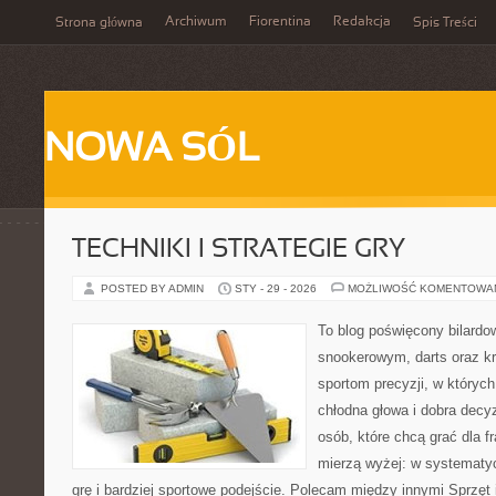
Archiwum
Fiorentina
Redakcja
Strona główna
Spis Treści
NOWA SÓL
TECHNIKI I STRATEGIE GRY
POSTED BY ADMIN
STY - 29 - 2026
MOŻLIWOŚĆ KOMENTOWA
To blog poświęcony bilardo
snookerowym, darts oraz kr
sportom precyzji, w których
chłodna głowa i dobra decyz
osób, które chcą grać dla fr
mierzą wyżej: w systematy
grę i bardziej sportowe podejście. Polecam między innymi Sprzęt i