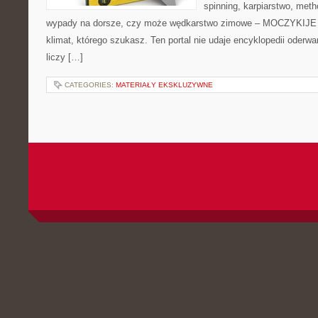
spinning, karpiarstwo, met
wypady na dorsze, czy może wędkarstwo zimowe – MOCZYKIJE m
klimat, którego szukasz. Ten portal nie udaje encyklopedii oderwa
liczy […]
CATEGORIES:
MATERIAŁY EKSKLUZYWNE