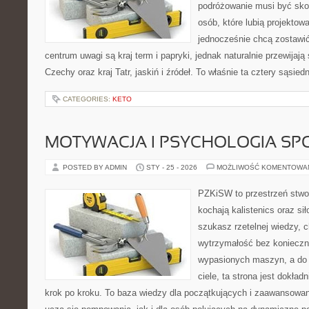
podróżowanie musi być sko
osób, które lubią projektow
jednocześnie chcą zostawi
centrum uwagi są kraj term i papryki, jednak naturalnie przewijają 
Czechy oraz kraj Tatr, jaskiń i źródeł. To właśnie ta cztery sąsied
CATEGORIES:
KETO
MOTYWACJA I PSYCHOLOGIA SP
POSTED BY ADMIN
STY - 25 - 2026
MOŻLIWOŚĆ KOMENTOWA
PZKiSW to przestrzeń stwor
kochają kalistenics oraz sił
szukasz rzetelnej wiedzy,
wytrzymałość bez konieczn
wypasionych maszyn, a do
ciele, ta strona jest dokład
krok po kroku. To baza wiedzy dla początkujących i zaawansowany