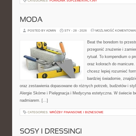
CATEGORIES:
PORADNIK SUPLEMENTACYJNY
MODA
POSTED BY ADMIN
STY - 28 - 2026
MOŻLIWOŚĆ KOMENTOWA
Beat the boredom to przest
przegonić znużenie i zamie
rytuał. To kompendium o pr
oraz kolorach do manicure.
chcesz lepiej rozumieć form
bardziej świadomie, znajdzi
oraz zestawienia dopasowane do różnych potrzeb, budżetów i styl
Alergie Skórne i Pielęgnacja i Medycyna estetyczna. W świecie 
nadmiarem. […]
CATEGORIES:
WRÓŻBY FINANSOWE I BIZNESOWE
SOSY I DRESSINGI