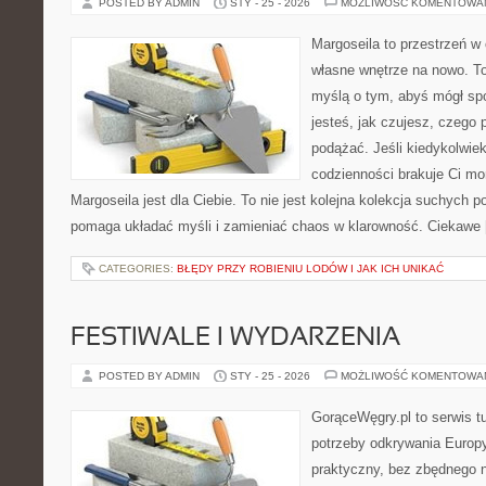
POSTED BY ADMIN
STY - 25 - 2026
MOŻLIWOŚĆ KOMENTOWA
Margoseila to przestrzeń w
własne wnętrze na nowo. To
myślą o tym, abyś mógł sp
jesteś, jak czujesz, czego 
podążać. Jeśli kiedykolwie
codzienności brakuje Ci mo
Margoseila jest dla Ciebie. To nie jest kolejna kolekcja suchych p
pomaga układać myśli i zamieniać chaos w klarowność. Ciekawe
CATEGORIES:
BŁĘDY PRZY ROBIENIU LODÓW I JAK ICH UNIKAĆ
FESTIWALE I WYDARZENIA
POSTED BY ADMIN
STY - 25 - 2026
MOŻLIWOŚĆ KOMENTOWA
GorąceWęgry.pl to serwis tu
potrzeby odkrywania Europ
praktyczny, bez zbędnego n