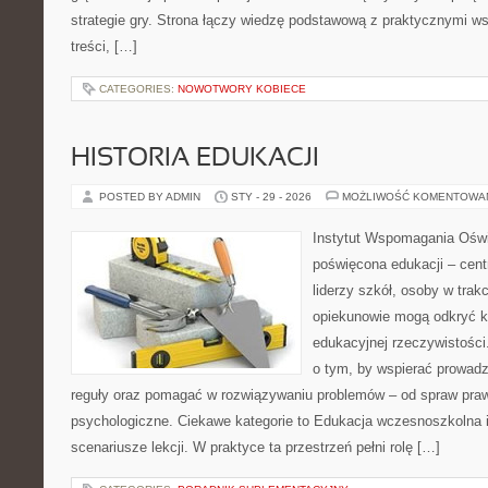
strategie gry. Strona łączy wiedzę podstawową z praktycznymi w
treści, […]
CATEGORIES:
NOWOTWORY KOBIECE
HISTORIA EDUKACJI
POSTED BY ADMIN
STY - 29 - 2026
MOŻLIWOŚĆ KOMENTOWA
Instytut Wspomagania Oświ
poświęcona edukacji – cen
liderzy szkół, osoby w trak
opiekunowie mogą odkryć k
edukacyjnej rzeczywistości
o tym, by wspierać prowadz
reguły oraz pomagać w rozwiązywaniu problemów – od spraw pra
psychologiczne. Ciekawe kategorie to Edukacja wczesnoszkolna i
scenariusze lekcji. W praktyce ta przestrzeń pełni rolę […]