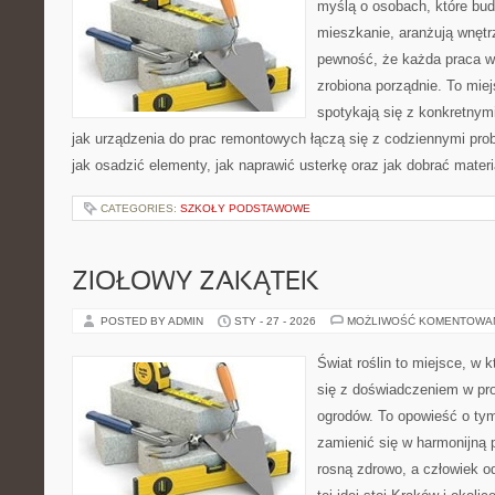
myślą o osobach, które bu
mieszkanie, aranżują wnętr
pewność, że każda praca w
zrobiona porządnie. To mie
spotykają się z konkretnym
jak urządzenia do prac remontowych łączą się z codziennymi pr
jak osadzić elementy, jak naprawić usterkę oraz jak dobrać mater
CATEGORIES:
SZKOŁY PODSTAWOWE
ZIOŁOWY ZAKĄTEK
POSTED BY ADMIN
STY - 27 - 2026
MOŻLIWOŚĆ KOMENTOWA
Świat roślin to miejsce, w k
się z doświadczeniem w proj
ogrodów. To opowieść o tym
zamienić się w harmonijną p
rosną zdrowo, a człowiek o