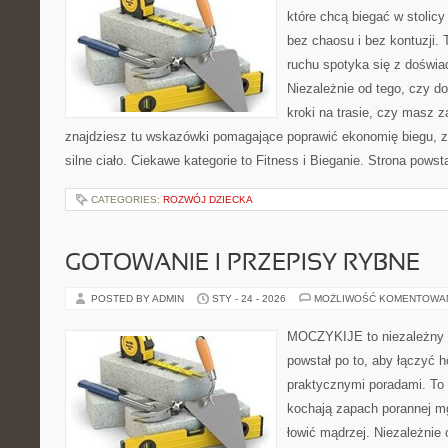
które chcą biegać w stolicy
bez chaosu i bez kontuzji. 
ruchu spotyka się z doświ
Niezależnie od tego, czy d
kroki na trasie, czy masz z
znajdziesz tu wskazówki pomagające poprawić ekonomię biegu, z
silne ciało. Ciekawe kategorie to Fitness i Bieganie. Strona powst
CATEGORIES:
ROZWÓJ DZIECKA
GOTOWANIE I PRZEPISY RYBNE
POSTED BY ADMIN
STY - 24 - 2026
MOŻLIWOŚĆ KOMENTOWA
MOCZYKIJE to niezależny w
powstał po to, aby łączyć 
praktycznymi poradami. To 
kochają zapach porannej mg
łowić mądrzej. Niezależnie 