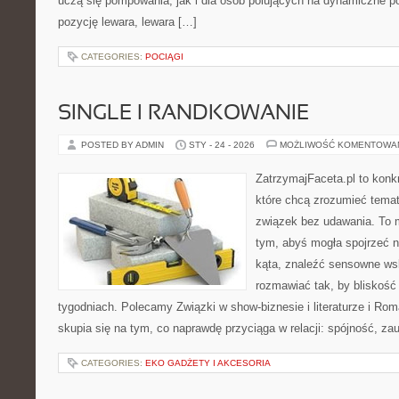
uczą się pompowania, jak i dla osób polujących na dynamiczne po
pozycję lewara, lewara […]
CATEGORIES:
POCIĄGI
SINGLE I RANDKOWANIE
POSTED BY ADMIN
STY - 24 - 2026
MOŻLIWOŚĆ KOMENTOWA
ZatrzymajFaceta.pl to konkr
które chcą zrozumieć temat 
związek bez udawania. To 
tym, abyś mogła spojrzeć 
kąta, znaleźć sensowne ws
rozmawiać tak, by bliskość 
tygodniach. Polecamy Związki w show-biznesie i literaturze i Ro
skupia się na tym, co naprawdę przyciąga w relacji: spójność, zau
CATEGORIES:
EKO GADŻETY I AKCESORIA