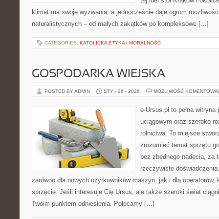
tej idei stoi Kraków i okolic
klimat ma swoje wyzwania, a jednocześnie daje ogrom możliwośc
naturalistycznych – od małych zakątków po kompleksowe […]
CATEGORIES:
KATOLICKA ETYKA I MORALNOŚĆ
GOSPODARKA WIEJSKA
POSTED BY ADMIN
STY - 26 - 2026
MOŻLIWOŚĆ KOMENTOWA
e-Ursus.pl to pełna witry
uciągowym oraz szeroko ro
rolnictwa. To miejsce stwor
zrozumieć temat sprzętu g
bez zbędnego nadęcia, za t
rzeczywiste doświadczenia.
zarówno dla nowych użytkowników maszyn, jak i dla operatorów, kt
sprzęcie. Jeśli interesuje Cię Ursus, ale także szeroki świat ciąg
Twoim punktem odniesienia. Polecamy […]