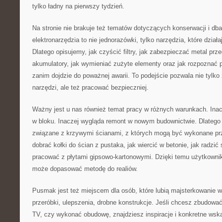
tylko ładny na pierwszy tydzień.
Na stronie nie brakuje też tematów dotyczących konserwacji i dba
elektronarzędzia to nie jednorazówki, tylko narzędzia, które dział
Dlatego opisujemy, jak czyścić filtry, jak zabezpieczać metal pr
akumulatory, jak wymieniać zużyte elementy oraz jak rozpoznać 
zanim dojdzie do poważnej awarii. To podejście pozwala nie tylk
narzędzi, ale też pracować bezpieczniej.
Ważny jest u nas również temat pracy w różnych warunkach. Inac
w bloku. Inaczej wygląda remont w nowym budownictwie. Dlatego
związane z krzywymi ścianami, z których mogą być wykonane pr
dobrać kołki do ścian z pustaka, jak wiercić w betonie, jak radzić 
pracować z płytami gipsowo-kartonowymi. Dzięki temu użytkownik
może dopasować metodę do realiów.
Pusmak jest też miejscem dla osób, które lubią majsterkowanie w
przeróbki, ulepszenia, drobne konstrukcje. Jeśli chcesz zbudowa
TV, czy wykonać obudowę, znajdziesz inspiracje i konkretne wsk