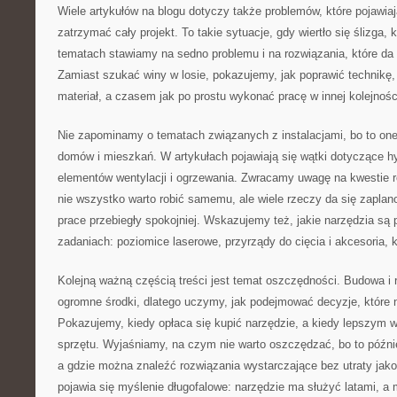
Wiele artykułów na blogu dotyczy także problemów, które pojawiają 
zatrzymać cały projekt. To takie sytuacje, gdy wiertło się ślizga,
tematach stawiamy na sedno problemu i na rozwiązania, które da
Zamiast szukać winy w losie, pokazujemy, jak poprawić technikę, 
materiał, a czasem jak po prostu wykonać pracę w innej kolejności
Nie zapominamy o tematach związanych z instalacjami, bo to on
domów i mieszkań. W artykułach pojawiają się wątki dotyczące hyd
elementów wentylacji i ogrzewania. Zwracamy uwagę na kwestie 
nie wszystko warto robić samemu, ale wiele rzeczy da się zaplan
prace przebiegły spokojniej. Wskazujemy też, jakie narzędzia są 
zadaniach: poziomice laserowe, przyrządy do cięcia i akcesoria, k
Kolejną ważną częścią treści jest temat oszczędności. Budowa 
ogromne środki, dlatego uczymy, jak podejmować decyzje, które 
Pokazujemy, kiedy opłaca się kupić narzędzie, a kiedy lepszym 
sprzętu. Wyjaśniamy, na czym nie warto oszczędzać, bo to później
a gdzie można znaleźć rozwiązania wystarczające bez utraty jak
pojawia się myślenie długofalowe: narzędzie ma służyć latami, a m