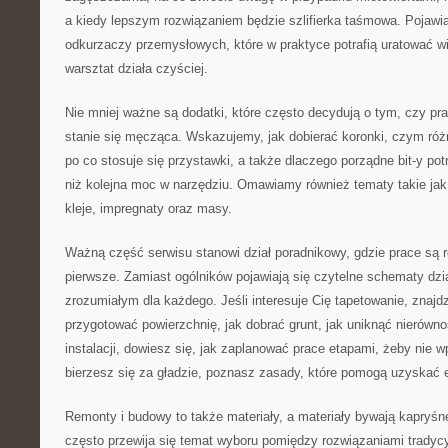
a kiedy lepszym rozwiązaniem będzie szlifierka taśmowa. Pojawia
odkurzaczy przemysłowych, które w praktyce potrafią uratować wie
warsztat działa czyściej.
Nie mniej ważne są dodatki, które często decydują o tym, czy pr
stanie się męcząca. Wskazujemy, jak dobierać koronki, czym róż
po co stosuje się przystawki, a także dlaczego porządne bit-y pot
niż kolejna moc w narzędziu. Omawiamy również tematy takie jak
kleje, impregnaty oraz masy.
Ważną część serwisu stanowi dział poradnikowy, gdzie prace są 
pierwsze. Zamiast ogólników pojawiają się czytelne schematy dzi
zrozumiałym dla każdego. Jeśli interesuje Cię tapetowanie, znajd
przygotować powierzchnię, jak dobrać grunt, jak uniknąć nierówno
instalacji, dowiesz się, jak zaplanować prace etapami, żeby nie w
bierzesz się za gładzie, poznasz zasady, które pomogą uzyskać e
Remonty i budowy to także materiały, a materiały bywają kapryśn
często przewija się temat wyboru pomiędzy rozwiązaniami trady