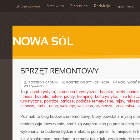
Archiwum
Fiorentina
Redakcja
Strona główna
Spis Treści
NOWA SÓL
SPRZĘT REMONTOWY
POSTED BY ADMIN
POSTED ON STY - 28 - 2026
MOŻLIWOŚĆ 
WYŁĄCZONA
Tagi:
agroturystyka
,
akcesoria turystyczne
,
bagaże
,
bilety lotnicz
fitness
,
hostele
,
hotele
,
jachty
,
kemping
,
kulturystyka
,
linie lotnic
turystyczna
,
podróże lotnicze
,
podróże tematyczne
,
rejsy
,
rekreac
zimowe
,
statki
,
urlop
,
wakacje
,
wellness
,
wycieczki
,
żeglarstwo
,
z
Pusmak to blog budowlano-remontowy, który powstał z myślą o o
modernizują mieszkanie, aranżują wnętrza albo po prostu chcą m
wykonana na budowie będzie zrobiona porządnie. To miejsce, w k
się z konkretnymi poradami, a tematy takie jak urządzenia do pr