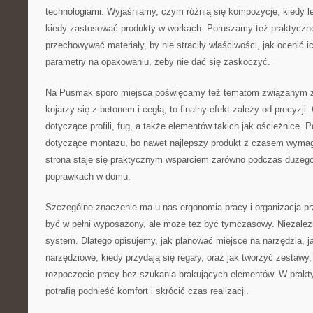
technologiami. Wyjaśniamy, czym różnią się kompozycje, kiedy le
kiedy zastosować produkty w workach. Poruszamy też praktyczne
przechowywać materiały, by nie straciły właściwości, jak ocenić i
parametry na opakowaniu, żeby nie dać się zaskoczyć.
Na Pusmak sporo miejsca poświęcamy też tematom związanym z
kojarzy się z betonem i cegłą, to finalny efekt zależy od precyzj
dotyczące profili, fug, a także elementów takich jak ościeżnice. P
dotyczące montażu, bo nawet najlepszy produkt z czasem wymaga
strona staje się praktycznym wsparciem zarówno podczas dużego 
poprawkach w domu.
Szczególne znaczenie ma u nas ergonomia pracy i organizacja pr
być w pełni wyposażony, ale może też być tymczasowy. Niezależn
system. Dlatego opisujemy, jak planować miejsce na narzędzia, ja
narzędziowe, kiedy przydają się regały, oraz jak tworzyć zestawy,
rozpoczęcie pracy bez szukania brakujących elementów. W prakt
potrafią podnieść komfort i skrócić czas realizacji.