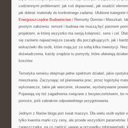
codziennymi problemami: jak coś dopasować, jak osadzić element
jak dobrać materiały do konkretnego zadania. Ulubione kategorie 
Energooszczędne Budownictwo
i Remonty Domów i Mieszkań. Idea
prostym założeniu: remont i budowa nie muszą być pasmem pomy
projektem, w której wszystko ma swoją kolejność, sens i cel. Dlat
się zarówno najważniejsze zasady dla początkujących, jak i bar
wskazówki dla osób, które mają już za sobą kilka inwestycji. Nie
doświadczenia, każdy znajdzie tu pomysły, które ułatwiają działan
kosztów.
Tematyka serwisu obejmuje pełne spektrum działań, jakie spotyk
mieszkania. Zaczynając od planowania prac, przez logistykę mate
wykonawcze, takie jak wiercenie, skuwanie, wyrównywanie powier
Pojawiają się też zagadnienia związane z bezpieczeństwem, bo na
pomoże, jeśli zabraknie odpowiedniego przygotowania.
Jednym z filarów bloga jest świat maszyn. Dla wielu osób wybór 
tylko kwestia marki czy ceny, ale przede wszystkim parametrów. D
zagęszczarka, na co zwrócić uwagę w przypadku młotowiertarki, k