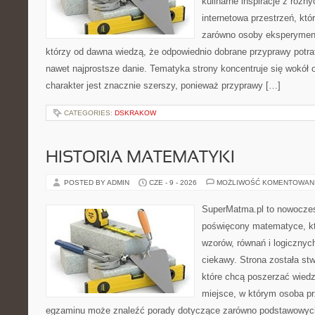
kulinarne inspiracje z różny
internetowa przestrzeń, kt
zarówno osoby eksperymentu
którzy od dawna wiedzą, że odpowiednio dobrane przyprawy potraf
nawet najprostsze danie. Tematyka strony koncentruje się wokół or
charakter jest znacznie szerszy, ponieważ przyprawy […]
CATEGORIES:
DSKRAKOW
HISTORIA MATEMATYKI
POSTED BY ADMIN
CZE - 9 - 2026
MOŻLIWOŚĆ KOMENTOWAN
SuperMatma.pl to nowoczes
poświęcony matematyce, któ
wzorów, równań i logicznyc
ciekawy. Strona została st
które chcą poszerzać wied
miejsce, w którym osoba pr
egzaminu może znaleźć porady dotyczące zarówno podstawowych z