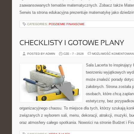
zaawansowanych tematów matematycznych. Zobacz także Matem
Serwis ta strona edukacyjna prezentuje matematykę jako dziedzin
CATEGORIES:
PODZIEMIE FINANSOWE
CHECKLISTY I GOTOWE PLANY
POSTED BY ADMIN
CZE - 7 - 2026
MOŻLIWOŚĆ KOMENTOWAN
Sala Lacerta to inspirujący
tworzeniu wyjątkowych wyda
może znaleźć porady dotyc
żałobnych. Strona została 
osobach, które chcą zapla
estetyczny, bez przypadkow
organizacyjnego chaosu. To miejsce dla tych, którzy szukają kon
związanych z wyborem sali, menu, dekoracji, atrakcji, muzyki, b
oraz atmosfery całego spotkania. Nowości na stronie Budżet i Fin