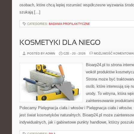
osobach, które chcą lepiej rozumieć współczesne wyzwania środ
szukają […]
CATEGORIES:
BADANIA PROFILAKTYCZNE
KOSMETYKI DLA NIEGO
POSTED BY ADMIN
CZE - 20 - 2026
MOŻLIWOŚĆ KOMENTOWA
Bioarp24.pl to strona intern
wokół produktów kosmetycz
Strona może być traktowana
osób, które interesują się 
urody. To witryna, która wp
zainteresowanie produktami
Polecamy Pielęgnacja ciała i włosów i Pielęgnacja ciała i włos
jest świat kosmetyków naturalnych. Bioarp24.pl może zaintereso
indywidualnych, jak i gabinetowe punkty handlowe, którzy poszuk
CATEGORIES:
PIŁA