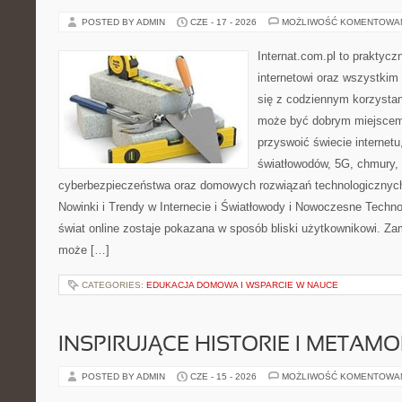
POSTED BY ADMIN
CZE - 17 - 2026
MOŻLIWOŚĆ KOMENTOWA
Internat.com.pl to praktyc
internetowi oraz wszystkim
się z codziennym korzystan
może być dobrym miejscem 
przyswoić świecie internet
światłowodów, 5G, chmury, 
cyberbezpieczeństwa oraz domowych rozwiązań technologicznych
Nowinki i Trendy w Internecie i Światłowody i Nowoczesne Techno
świat online zostaje pokazana w sposób bliski użytkownikowi. Zami
może […]
CATEGORIES:
EDUKACJA DOMOWA I WSPARCIE W NAUCE
INSPIRUJĄCE HISTORIE I METAM
POSTED BY ADMIN
CZE - 15 - 2026
MOŻLIWOŚĆ KOMENTOWA