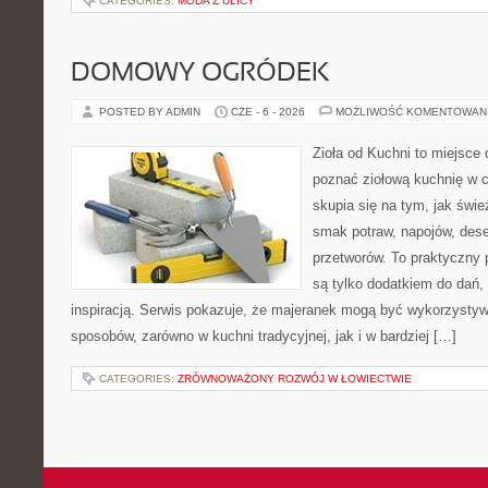
CATEGORIES:
MODA Z ULICY
DOMOWY OGRÓDEK
POSTED BY ADMIN
CZE - 6 - 2026
MOŻLIWOŚĆ KOMENTOWAN
Zioła od Kuchni to miejsce d
poznać ziołową kuchnię w 
skupia się na tym, jak świe
smak potraw, napojów, des
przetworów. To praktyczny p
są tylko dodatkiem do dań, 
inspiracją. Serwis pokazuje, że majeranek mogą być wykorzysty
sposobów, zarówno w kuchni tradycyjnej, jak i w bardziej […]
CATEGORIES:
ZRÓWNOWAŻONY ROZWÓJ W ŁOWIECTWIE