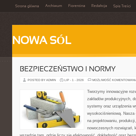
Archiwum
Fiorentina
Redakcja
Strona główna
Spis Treści
NOWA SÓL
BEZPIECZEŃSTWO I NORMY
POSTED BY ADMIN
LIP - 1 - 2026
MOŻLIWOŚĆ KOMENTOWAN
Tworzymy innowacyjne rozw
zakładów produkcyjnych, d
systemy oraz urządzenia w
wysokociśnieniową. Nasza d
na projektowaniu, produkcji
nowoczesnych rozwiązań, k
wszędzie tam, gdzie liczy się efektywność, dokładność oraz b