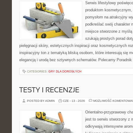
Serwis lifestylowy poświęcon
produktom kosmetycznym, u
pomysłom na atrakcyjny wyg
podkreślać swój charakter n
miejsce stworzone z myślą 
szukają prostych porad dot
pielęgnacji skóry, estetycznych inspiracji oraz kosmetycznych ro
inspiracyjny ton z tematyką bliską osobom, które interesują się m
elegancją i urodą bez sztywnych schematów. Polecamy Poradnik 
CATEGORIES:
GRY DLA DOROSŁYCH
TESTY I RECENZJE
POSTED BY ADMIN
CZE - 13 - 2026
MOŻLIWOŚĆ KOMENTOWA
Orientalno-przyprawowy char
jest to serwis stworzony z 
odkrywają intensywne aroma