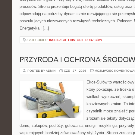
procesów. Strona prezentuje bogatą ofertę produktów, usług oraz t
odpowiadają na potrzeby dynamicznie rozwijającego się przemysłu
poszukujących niezawodnych rozwiązań technicznych. Polecam E
Energetyka i […]
CATEGORIES:
INSPIRACJE I HISTORIE RODZICÓW
PRZYRODA I OCHRONA ŚRODOW
POSTED BY ADMIN
CZE - 27 - 2026
MOŻLIWOŚĆ KOMENTOWA
Ekos-Sułów to wartościowy 
który pokazuje, że troska 
wielkich wyrzeczeń, skompl
kosztownych zmian. To int
czytelnik może znaleźć por
zrozumiałe teksty dotyczą
domu, zakupów, podróży, gotowania, energii, recyklingu, przyrod
wspierających bardziej zrównoważony styl życia. Strona została