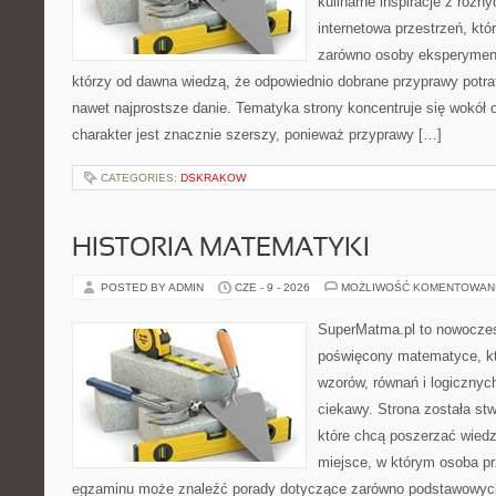
kulinarne inspiracje z różny
internetowa przestrzeń, kt
zarówno osoby eksperymentu
którzy od dawna wiedzą, że odpowiednio dobrane przyprawy potraf
nawet najprostsze danie. Tematyka strony koncentruje się wokół or
charakter jest znacznie szerszy, ponieważ przyprawy […]
CATEGORIES:
DSKRAKOW
HISTORIA MATEMATYKI
POSTED BY ADMIN
CZE - 9 - 2026
MOŻLIWOŚĆ KOMENTOWAN
SuperMatma.pl to nowoczes
poświęcony matematyce, któ
wzorów, równań i logicznyc
ciekawy. Strona została st
które chcą poszerzać wied
miejsce, w którym osoba pr
egzaminu może znaleźć porady dotyczące zarówno podstawowych z