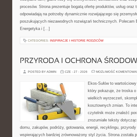
procesów. Strona prezentuje bogatą ofertę produktów, usług oraz t
odpowiadają na potrzeby dynamicznie rozwijającego się przemysłu
poszukujących niezawodnych rozwiązań technicznych. Polecam E
Energetyka i […]
CATEGORIES:
INSPIRACJE I HISTORIE RODZICÓW
PRZYRODA I OCHRONA ŚRODOW
POSTED BY ADMIN
CZE - 27 - 2026
MOŻLIWOŚĆ KOMENTOWA
Ekos-Sułów to wartościowy 
który pokazuje, że troska 
wielkich wyrzeczeń, skompl
kosztownych zmian. To int
czytelnik może znaleźć por
zrozumiałe teksty dotyczą
domu, zakupów, podróży, gotowania, energii, recyklingu, przyrod
wspierających bardziej zrównoważony styl życia. Strona została