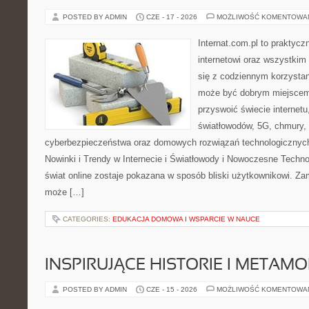
POSTED BY ADMIN
CZE - 17 - 2026
MOŻLIWOŚĆ KOMENTOWA
Internat.com.pl to praktyc
internetowi oraz wszystkim
się z codziennym korzystan
może być dobrym miejscem 
przyswoić świecie internet
światłowodów, 5G, chmury, 
cyberbezpieczeństwa oraz domowych rozwiązań technologicznych
Nowinki i Trendy w Internecie i Światłowody i Nowoczesne Techno
świat online zostaje pokazana w sposób bliski użytkownikowi. Zami
może […]
CATEGORIES:
EDUKACJA DOMOWA I WSPARCIE W NAUCE
INSPIRUJĄCE HISTORIE I METAM
POSTED BY ADMIN
CZE - 15 - 2026
MOŻLIWOŚĆ KOMENTOWA