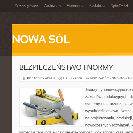
Archiwum
Fiorentina
Redakcja
Strona główna
Spis Treści
NOWA SÓL
BEZPIECZEŃSTWO I NORMY
POSTED BY ADMIN
LIP - 1 - 2026
MOŻLIWOŚĆ KOMENTOWAN
Tworzymy innowacyjne rozw
zakładów produkcyjnych, d
systemy oraz urządzenia w
wysokociśnieniową. Nasza d
na projektowaniu, produkcji
nowoczesnych rozwiązań, k
wszędzie tam, gdzie liczy się efektywność, dokładność oraz b