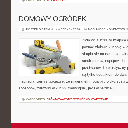
CATEGORIES:
MODA Z ULICY
DOMOWY OGRÓDEK
POSTED BY ADMIN
CZE - 6 - 2026
MOŻLIWOŚĆ KOMENTOWAN
Zioła od Kuchni to miejsce d
poznać ziołową kuchnię w 
skupia się na tym, jak świe
smak potraw, napojów, des
przetworów. To praktyczny p
są tylko dodatkiem do dań, 
inspiracją. Serwis pokazuje, że majeranek mogą być wykorzysty
sposobów, zarówno w kuchni tradycyjnej, jak i w bardziej […]
CATEGORIES:
ZRÓWNOWAŻONY ROZWÓJ W ŁOWIECTWIE