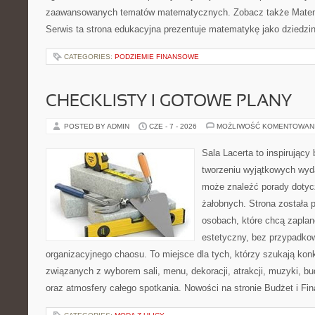
zaawansowanych tematów matematycznych. Zobacz także Matem
Serwis ta strona edukacyjna prezentuje matematykę jako dziedzin
CATEGORIES:
PODZIEMIE FINANSOWE
CHECKLISTY I GOTOWE PLANY
POSTED BY ADMIN
CZE - 7 - 2026
MOŻLIWOŚĆ KOMENTOWAN
Sala Lacerta to inspirujący
tworzeniu wyjątkowych wyda
może znaleźć porady dotyc
żałobnych. Strona została 
osobach, które chcą zapla
estetyczny, bez przypadkow
organizacyjnego chaosu. To miejsce dla tych, którzy szukają kon
związanych z wyborem sali, menu, dekoracji, atrakcji, muzyki, b
oraz atmosfery całego spotkania. Nowości na stronie Budżet i Fin