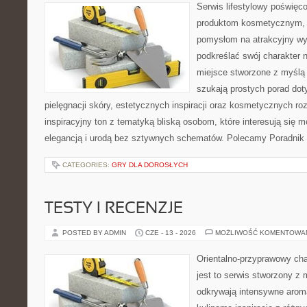
Serwis lifestylowy poświęcon
produktom kosmetycznym, u
pomysłom na atrakcyjny wyg
podkreślać swój charakter n
miejsce stworzone z myślą 
szukają prostych porad dot
pielęgnacji skóry, estetycznych inspiracji oraz kosmetycznych ro
inspiracyjny ton z tematyką bliską osobom, które interesują się m
elegancją i urodą bez sztywnych schematów. Polecamy Poradnik 
CATEGORIES:
GRY DLA DOROSŁYCH
TESTY I RECENZJE
POSTED BY ADMIN
CZE - 13 - 2026
MOŻLIWOŚĆ KOMENTOWA
Orientalno-przyprawowy char
jest to serwis stworzony z 
odkrywają intensywne aroma