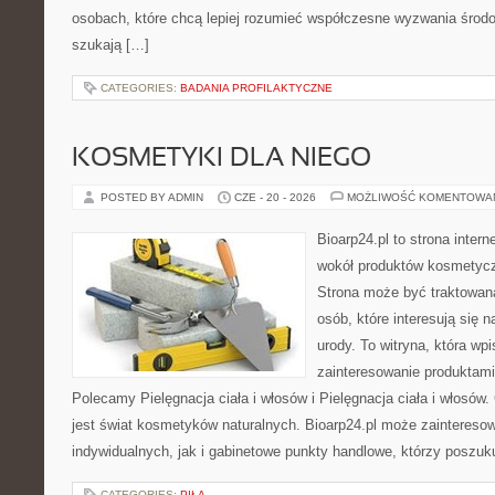
osobach, które chcą lepiej rozumieć współczesne wyzwania środ
szukają […]
CATEGORIES:
BADANIA PROFILAKTYCZNE
KOSMETYKI DLA NIEGO
POSTED BY ADMIN
CZE - 20 - 2026
MOŻLIWOŚĆ KOMENTOWA
Bioarp24.pl to strona intern
wokół produktów kosmetycz
Strona może być traktowana
osób, które interesują się 
urody. To witryna, która wp
zainteresowanie produktami
Polecamy Pielęgnacja ciała i włosów i Pielęgnacja ciała i włos
jest świat kosmetyków naturalnych. Bioarp24.pl może zaintereso
indywidualnych, jak i gabinetowe punkty handlowe, którzy poszuk
CATEGORIES:
PIŁA