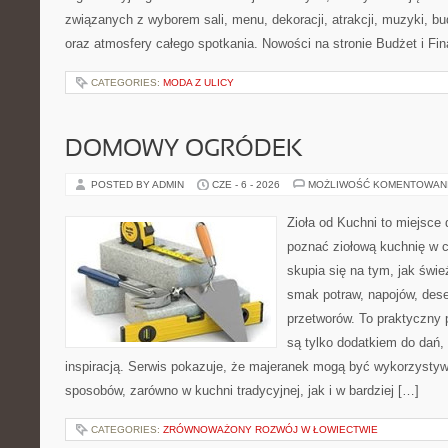
związanych z wyborem sali, menu, dekoracji, atrakcji, muzyki, b
oraz atmosfery całego spotkania. Nowości na stronie Budżet i Fin
CATEGORIES:
MODA Z ULICY
DOMOWY OGRÓDEK
POSTED BY ADMIN
CZE - 6 - 2026
MOŻLIWOŚĆ KOMENTOWAN
Zioła od Kuchni to miejsce d
poznać ziołową kuchnię w 
skupia się na tym, jak świe
smak potraw, napojów, des
przetworów. To praktyczny p
są tylko dodatkiem do dań, 
inspiracją. Serwis pokazuje, że majeranek mogą być wykorzysty
sposobów, zarówno w kuchni tradycyjnej, jak i w bardziej […]
CATEGORIES:
ZRÓWNOWAŻONY ROZWÓJ W ŁOWIECTWIE