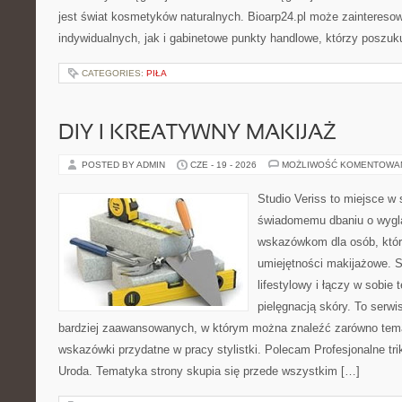
jest świat kosmetyków naturalnych. Bioarp24.pl może zaintereso
indywidualnych, jak i gabinetowe punkty handlowe, którzy poszuk
CATEGORIES:
PIŁA
DIY I KREATYWNY MAKIJAŻ
POSTED BY ADMIN
CZE - 19 - 2026
MOŻLIWOŚĆ KOMENTOWA
Studio Veriss to miejsce w
świadomemu dbaniu o wygl
wskazówkom dla osób, któr
umiejętności makijażowe. S
lifestylowy i łączy w sobie
pielęgnacją skóry. To serwi
bardziej zaawansowanych, w którym można znaleźć zarówno temat
wskazówki przydatne w pracy stylistki. Polecam Profesjonalne tri
Uroda. Tematyka strony skupia się przede wszystkim […]