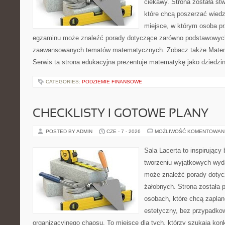
ciekawy. Strona została st
które chcą poszerzać wied
miejsce, w którym osoba pr
egzaminu może znaleźć porady dotyczące zarówno podstawowych z
zaawansowanych tematów matematycznych. Zobacz także Matem
Serwis ta strona edukacyjna prezentuje matematykę jako dziedzin
CATEGORIES:
PODZIEMIE FINANSOWE
CHECKLISTY I GOTOWE PLANY
POSTED BY ADMIN
CZE - 7 - 2026
MOŻLIWOŚĆ KOMENTOWAN
Sala Lacerta to inspirujący
tworzeniu wyjątkowych wyda
może znaleźć porady dotyc
żałobnych. Strona została 
osobach, które chcą zapla
estetyczny, bez przypadkow
organizacyjnego chaosu. To miejsce dla tych, którzy szukają kon