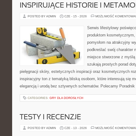
INSPIRUJĄCE HISTORIE I METAM
POSTED BY ADMIN
CZE - 15 - 2026
MOŻLIWOŚĆ KOMENTOWA
Serwis lifestylowy poświęcon
produktom kosmetycznym, u
pomysłom na atrakcyjny wyg
podkreślać swój charakter n
miejsce stworzone z myślą 
szukają prostych porad dot
pielęgnacji skóry, estetycznych inspiracji oraz kosmetycznych ro
inspiracyjny ton z tematyką bliską osobom, które interesują się m
elegancją i urodą bez sztywnych schematów. Polecamy Poradnik 
CATEGORIES:
GRY DLA DOROSŁYCH
TESTY I RECENZJE
POSTED BY ADMIN
CZE - 13 - 2026
MOŻLIWOŚĆ KOMENTOWA