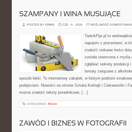
SZAMPANY I WINA MUSUJĄCE
POSTED BY ADMIN
CZE - 6 - 2026
MOŻLIWOŚĆ KOMENTOWAN
TadzikPije.pl to wielowątko
napojom z procentami, w k
znaleźć ciekawe treści dot
została stworzona z myślą 
zgłębiać sekrety produkcji 
tematy związane z alkohol
sposób lekki. To internetowy zakątek, w którym podróże smakowe
podejściem. Nowości na stronie Sztuka Koktajli i Ciekawostki i Fak
można znaleźć teksty poradnikowe, […]
CATEGORIES:
ROLKI
ZAWÓD I BIZNES W FOTOGRAFII