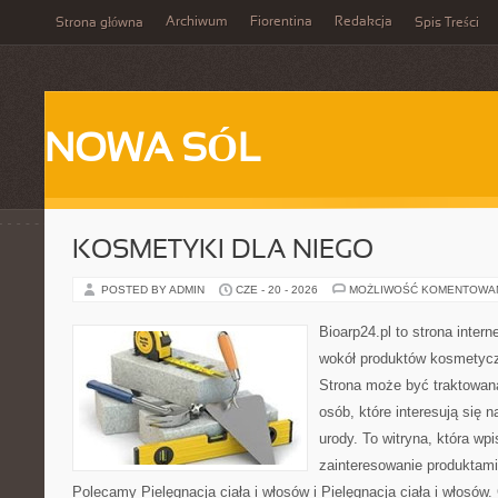
Archiwum
Fiorentina
Redakcja
Strona główna
Spis Treści
NOWA SÓL
KOSMETYKI DLA NIEGO
POSTED BY ADMIN
CZE - 20 - 2026
MOŻLIWOŚĆ KOMENTOWA
Bioarp24.pl to strona intern
wokół produktów kosmetycz
Strona może być traktowana
osób, które interesują się 
urody. To witryna, która wp
zainteresowanie produktami
Polecamy Pielęgnacja ciała i włosów i Pielęgnacja ciała i włos