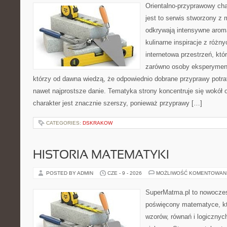
Orientalno-przyprawowy char
jest to serwis stworzony z 
odkrywają intensywne aroma
kulinarne inspiracje z różny
internetowa przestrzeń, kt
zarówno osoby eksperymentu
którzy od dawna wiedzą, że odpowiednio dobrane przyprawy potraf
nawet najprostsze danie. Tematyka strony koncentruje się wokół or
charakter jest znacznie szerszy, ponieważ przyprawy […]
CATEGORIES:
DSKRAKOW
HISTORIA MATEMATYKI
POSTED BY ADMIN
CZE - 9 - 2026
MOŻLIWOŚĆ KOMENTOWAN
SuperMatma.pl to nowoczes
poświęcony matematyce, któ
wzorów, równań i logicznyc