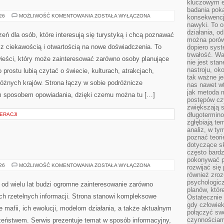
kluczowym el
badania poka
INDIE
026
MOŻLIWOŚĆ KOMENTOWANIA
ZOSTAŁA WYŁĄCZONA
konsekwencja
nawyki. To o
działania, o
zeń dla osób, które interesują się turystyką i chcą poznawać
można porówn
 z ciekawością i otwartością na nowe doświadczenia. To
dopiero sys
trwałość. W
ieści, który może zainteresować zarówno osoby planujące
nie jest sta
nastroju, ok
po prostu lubią czytać o świecie, kulturach, atrakcjach,
tak ważne je
 różnych krajów. Strona łączy w sobie podróżnicze
nas nawet wt
jak metoda 
ym sposobem opowiadania, dzięki czemu można tu […]
postępów czy
zwiększają s
długotermino
ERACJI
zgłębiają tem
analiz, w t
poznać teori
dotyczące sk
często bardz
pokonywać p
BROŃ
026
MOŻLIWOŚĆ KOMENTOWANIA
ZOSTAŁA WYŁĄCZONA
rozwijać się
I
również zro
PRZEMOC
psychologic
od wielu lat budzi ogromne zainteresowanie zarówno
planów, któr
ch rzetelnych informacji. Strona stanowi kompleksowe
Ostatecznie 
gdy człowiek 
mafii, ich ewolucji, modelom działania, a także aktualnym
połączyć sw
czynnościami
ństwem. Serwis prezentuje temat w sposób informacyjny,