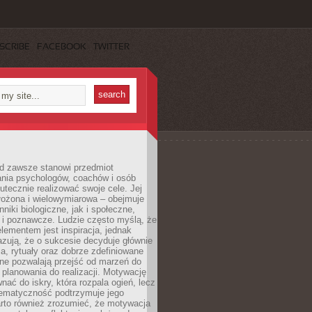
SCRIBE
FACEBOOK
TWITTER
d zawsze stanowi przedmiot
ania psychologów, coachów i osób
tecznie realizować swoje cele. Jej
złożona i wielowymiarowa – obejmuje
niki biologiczne, jak i społeczne,
 i poznawcze. Ludzie często myślą, że
ementem jest inspiracja, jednak
zują, że o sukcesie decyduje głównie
, rytuały oraz dobrze zdefiniowane
ne pozwalają przejść od marzeń do
d planowania do realizacji. Motywację
ać do iskry, która rozpala ogień, lecz
tematyczność podtrzymuje jego
arto również zrozumieć, że motywacja