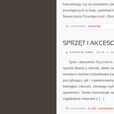
koncentrując się na omówieniu zj
przestępczych w kraju, państwach
Nowoczesna Przestępczość i Broń 
CATEGORIES:
SARATÓW
SPRZĘT I AKCES
POSTED BY ADMIN
LIP - 4 - 2
Sport i aktywność fizyczna to 
sposób dbania o zdrowie, dobre s
tematyce stanowi rozbudowane baz
początkujący, jak i zaawansowany
treningów, ćwiczeń, zdrowego styl
sprawności. Serwis koncentruje si
zagadnienia związane z […]
CATEGORIES:
PLAŻE I NADMORSK