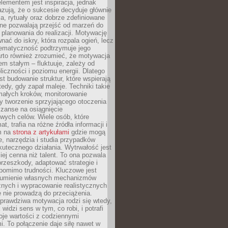
ementem jest inspiracja, jednak
zują, że o sukcesie decyduje głównie
, rytuały oraz dobrze zdefiniowane
ne pozwalają przejść od marzeń do
d planowania do realizacji. Motywację
ać do iskry, która rozpala ogień, lecz
tematyczność podtrzymuje jego
arto również zrozumieć, że motywacja
nem stałym – fluktuuje, zależy od
oliczności i poziomu energii. Dlatego
st budowanie struktur, które wspierają
edy, gdy zapał maleje. Techniki takie
małych kroków, monitorowanie
 tworzenie sprzyjającego otoczenia
zanse na osiągnięcie
wych celów. Wiele osób, które
at, trafia na różne źródła informacji i
ym na
strona z artykułami
gdzie mogą
e, narzędzia i studia przypadków
utecznego działania. Wytrwałość jest
iej cenna niż talent. To ona pozwala
rzeszkody, adaptować strategie i
 pomimo trudności. Kluczowe jest
zumienie własnych mechanizmów
znych i wypracowanie realistycznych
e nie prowadzą do przeciążenia.
prawdziwa motywacja rodzi się wtedy,
widzi sens w tym, co robi, i potrafi
oje wartości z codziennymi
. To połączenie daje siłę nawet w