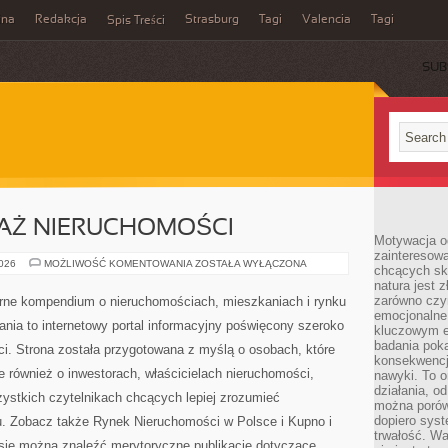
ina
Redakcja
Strasburg
Tagi
Valencia
Tagi
Spis Treści
SUB
DAŻ NIERUCHOMOŚCI
Motywacja o
zainteresow
KUPNO
2026
MOŻLIWOŚĆ KOMENTOWANIA
ZOSTAŁA WYŁĄCZONA
chcących sku
I
natura jest 
SPRZEDAŻ
NIERUCHOMOŚCI
zarówno czyn
rne kompendium o nieruchomościach, mieszkaniach i rynku
emocjonalne
a to internetowy portal informacyjny poświęcony szeroko
kluczowym el
badania poka
i. Strona została przygotowana z myślą o osobach, które
konsekwencja
le również o inwestorach, właścicielach nieruchomości,
nawyki. To o
działania, o
ystkich czytelnikach chcących lepiej zrozumieć
można porówn
dopiero sys
. Zobacz także Rynek Nieruchomości w Polsce i Kupno i
trwałość. W
sie można znaleźć merytoryczne publikacje dotyczące