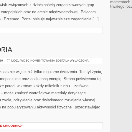
momentach z
awisk związanych z działalnością zorganizowanych grup
trwałego roz
 europejskich oraz na arenie międzynarodowej. Polecam
i Przemoc. Portal opisuje najważniejsze zagadnienia […]
ORIA
SPRZĘT
026
MOŻLIWOŚĆ KOMENTOWANIA
ZOSTAŁA WYŁĄCZONA
I
AKCESORIA
znacznie więcej niż tylko regularne ćwiczenia. To styl życia,
amopoczucie oraz codzienną energię. Strona poświęcona tej
ę porad, w którym każdy miłośnik ruchu – zarówno
 – może znaleźć wartościowe materiały dotyczące
u życia, odżywiania oraz świadomego rozwijania własnej
ę na popularyzowaniu aktywności fizycznej, przedstawiając
IE KRAJOBRAZY