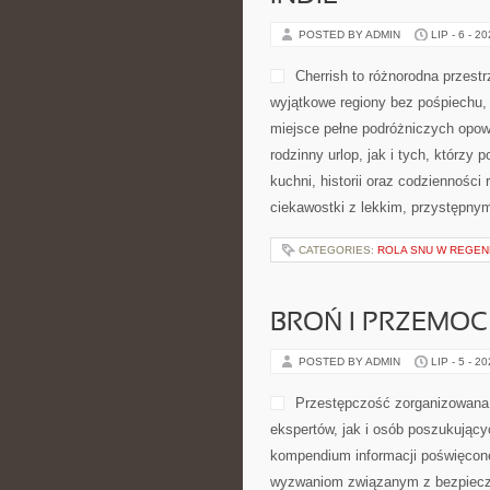
POSTED BY ADMIN
LIP - 6 - 2
Cherrish to różnorodna przestr
wyjątkowe regiony bez pośpiechu,
miejsce pełne podróżniczych opow
rodzinny urlop, jak i tych, którzy 
kuchni, historii oraz codzienności
ciekawostki z lekkim, przystępn
CATEGORIES:
ROLA SNU W REGEN
BROŃ I PRZEMOC
POSTED BY ADMIN
LIP - 5 - 2
Przestępczość zorganizowana 
ekspertów, jak i osób poszukujący
kompendium informacji poświęcone 
wyzwaniom związanym z bezpiecze