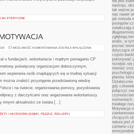
nie jest sta
nastroju, ok
tak ważne je
nas nawet wt
EJKI ETERYCZNE
jak metoda 
postępów czy
zwiększają s
długotermino
 MOTYWACJA
zgłębiają tem
analiz, w t
poznać teori
KOORDYNACJA
2026
MOŻLIWOŚĆ KOMENTOWANIA
ZOSTAŁA WYŁĄCZONA
dotyczące sk
I
MOTYWACJA
często bardz
tal o fundacjach, wolontariacie i mądrym pomaganiu CP
pokonywać p
rozwijać się
ternetowy poświęcony organizacjom dobroczynnym,
również zro
psychologic
om wspierania osób znajdujących się w trudnej sytuacji
planów, któr
rym można znaleźć przystępnie przedstawioną wiedzę
Ostatecznie 
gdy człowiek 
 Polsce i na świecie, organizowania pomocy, pozyskiwania
połączyć sw
półpracy z darczyńcami oraz angażowania wolontariuszy.
czynnościami
momentach z
 innymi aktualności ze świata […]
trwałego roz
Motywacja o
zainteresow
TY I AKCESORIA (GĄBKI, PĘDZLE, ROLLERY)
chcących sku
natura jest 
zarówno czyn
emocjonalne