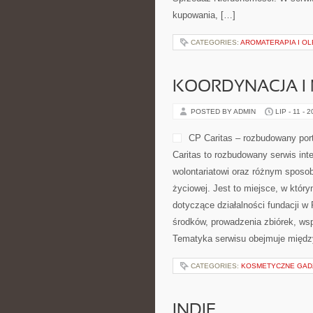
kupowania, […]
CATEGORIES:
AROMATERAPIA I OL
KOORDYNACJA I
POSTED BY ADMIN
LIP - 11 - 
CP Caritas – rozbudowany por
Caritas to rozbudowany serwis in
wolontariatowi oraz różnym sposob
życiowej. Jest to miejsce, w któ
dotyczące działalności fundacji w
środków, prowadzenia zbiórek, ws
Tematyka serwisu obejmuje między
CATEGORIES:
KOSMETYCZNE GADŻE
INDIE