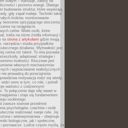
nem stałym – fluktuuje, zależy od
oliczności i poziomu energii. Dlatego
st budowanie struktur, które wspierają
edy, gdy zapał maleje. Techniki takie
małych kroków, monitorowanie
 tworzenie sprzyjającego otoczenia
zanse na osiągnięcie
wych celów. Wiele osób, które
at, trafia na różne źródła informacji i
ym na
strona z artykułami
gdzie mogą
e, narzędzia i studia przypadków
utecznego działania. Wytrwałość jest
iej cenna niż talent. To ona pozwala
rzeszkody, adaptować strategie i
 pomimo trudności. Kluczowe jest
zumienie własnych mechanizmów
znych i wypracowanie realistycznych
e nie prowadzą do przeciążenia.
prawdziwa motywacja rodzi się wtedy,
widzi sens w tym, co robi, i potrafi
oje wartości z codziennymi
. To połączenie daje siłę nawet w
wątpienia i staje się fundamentem
woju osobistego.
d zawsze stanowi przedmiot
ania psychologów, coachów i osób
tecznie realizować swoje cele. Jej
złożona i wielowymiarowa – obejmuje
niki biologiczne, jak i społeczne,
 i poznawcze. Ludzie często myślą, że