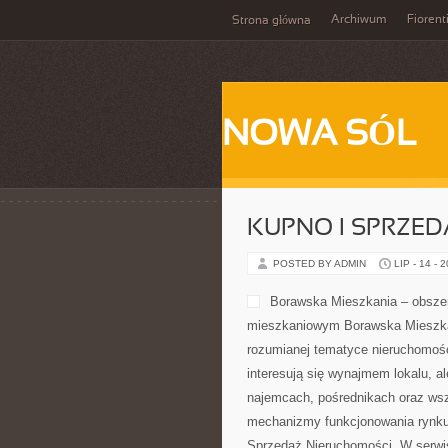
Archiwum
Fiorent
Strona główna
NOWA SÓL
KUPNO I SPRZE
POSTED BY ADMIN
LIP - 14 - 
Borawska Mieszkania – obsze
mieszkaniowym Borawska Mieszkani
rozumianej tematyce nieruchomośc
interesują się wynajmem lokalu, a
najemcach, pośrednikach oraz wsz
mechanizmy funkcjonowania rynku
Sprzedaż Nieruchomości. W serwi