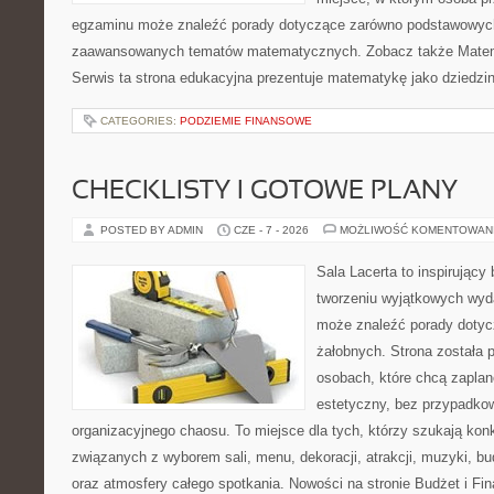
egzaminu może znaleźć porady dotyczące zarówno podstawowych z
zaawansowanych tematów matematycznych. Zobacz także Matem
Serwis ta strona edukacyjna prezentuje matematykę jako dziedzin
CATEGORIES:
PODZIEMIE FINANSOWE
CHECKLISTY I GOTOWE PLANY
POSTED BY ADMIN
CZE - 7 - 2026
MOŻLIWOŚĆ KOMENTOWAN
Sala Lacerta to inspirujący
tworzeniu wyjątkowych wyda
może znaleźć porady dotyc
żałobnych. Strona została 
osobach, które chcą zapla
estetyczny, bez przypadkow
organizacyjnego chaosu. To miejsce dla tych, którzy szukają kon
związanych z wyborem sali, menu, dekoracji, atrakcji, muzyki, b
oraz atmosfery całego spotkania. Nowości na stronie Budżet i Fin