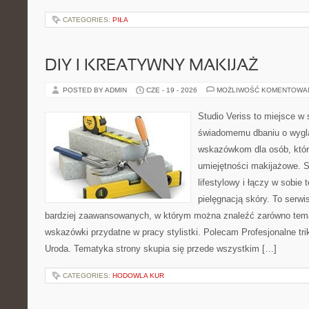
CATEGORIES:
PIŁA
DIY I KREATYWNY MAKIJAŻ
POSTED BY ADMIN
CZE - 19 - 2026
MOŻLIWOŚĆ KOMENTOWA
Studio Veriss to miejsce w
świadomemu dbaniu o wygl
wskazówkom dla osób, któr
umiejętności makijażowe. S
lifestylowy i łączy w sobie
pielęgnacją skóry. To serwi
bardziej zaawansowanych, w którym można znaleźć zarówno temat
wskazówki przydatne w pracy stylistki. Polecam Profesjonalne tri
Uroda. Tematyka strony skupia się przede wszystkim […]
CATEGORIES:
HODOWLA KUR