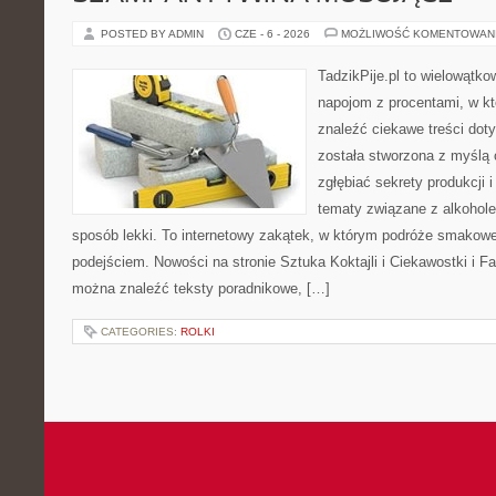
POSTED BY ADMIN
CZE - 6 - 2026
MOŻLIWOŚĆ KOMENTOWAN
TadzikPije.pl to wielowątko
napojom z procentami, w k
znaleźć ciekawe treści dot
została stworzona z myślą 
zgłębiać sekrety produkcji 
tematy związane z alkohol
sposób lekki. To internetowy zakątek, w którym podróże smakowe
podejściem. Nowości na stronie Sztuka Koktajli i Ciekawostki i Fak
można znaleźć teksty poradnikowe, […]
CATEGORIES:
ROLKI