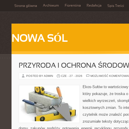
Archiwum
Fiorentina
Redakcja
Strona główna
Spis Treści
NOWA SÓL
PRZYRODA I OCHRONA ŚRODOW
POSTED BY ADMIN
CZE - 27 - 2026
MOŻLIWOŚĆ KOMENTOWA
Ekos-Sułów to wartościowy 
który pokazuje, że troska 
wielkich wyrzeczeń, skompl
kosztownych zmian. To int
czytelnik może znaleźć por
zrozumiałe teksty dotyczą
domu, zakupów, podróży, gotowania, energii, recyklingu, przyrod