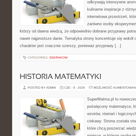
odkrywają intensywne aroma
kulinarne inspiracje z różny
internetowa przestrzeń, kt
zarówno osoby eksperymentu
którzy od dawna wiedzą, że odpowiednio dobrane przyprawy potraf
nawet najprostsze danie. Tematyka strony koncentruje się wokół or
charakter jest znacznie szerszy, ponieważ przyprawy […]
CATEGORIES:
DSKRAKOW
HISTORIA MATEMATYKI
POSTED BY ADMIN
CZE - 9 - 2026
MOŻLIWOŚĆ KOMENTOWAN
SuperMatma.pl to nowoczes
poświęcony matematyce, któ
wzorów, równań i logicznyc
ciekawy. Strona została st
które chcą poszerzać wied
miejsce, w którym osoba pr