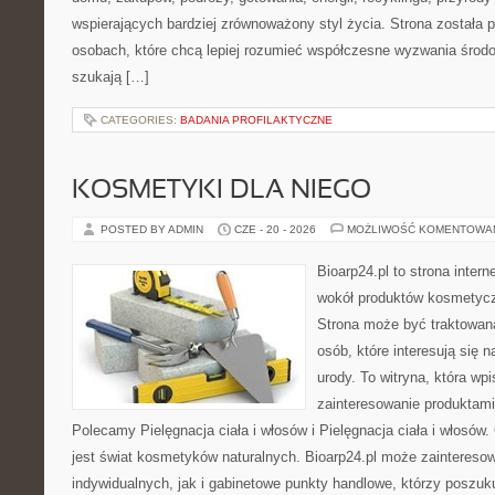
wspierających bardziej zrównoważony styl życia. Strona została
osobach, które chcą lepiej rozumieć współczesne wyzwania środ
szukają […]
CATEGORIES:
BADANIA PROFILAKTYCZNE
KOSMETYKI DLA NIEGO
POSTED BY ADMIN
CZE - 20 - 2026
MOŻLIWOŚĆ KOMENTOWA
Bioarp24.pl to strona intern
wokół produktów kosmetycz
Strona może być traktowana
osób, które interesują się 
urody. To witryna, która wp
zainteresowanie produktami
Polecamy Pielęgnacja ciała i włosów i Pielęgnacja ciała i włos
jest świat kosmetyków naturalnych. Bioarp24.pl może zaintereso
indywidualnych, jak i gabinetowe punkty handlowe, którzy poszuk