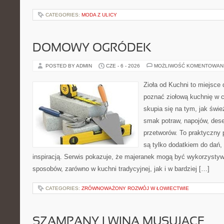
CATEGORIES:
MODA Z ULICY
DOMOWY OGRÓDEK
POSTED BY ADMIN
CZE - 6 - 2026
MOŻLIWOŚĆ KOMENTOWAN
Zioła od Kuchni to miejsce d
poznać ziołową kuchnię w 
skupia się na tym, jak świe
smak potraw, napojów, des
przetworów. To praktyczny p
są tylko dodatkiem do dań, 
inspiracją. Serwis pokazuje, że majeranek mogą być wykorzysty
sposobów, zarówno w kuchni tradycyjnej, jak i w bardziej […]
CATEGORIES:
ZRÓWNOWAŻONY ROZWÓJ W ŁOWIECTWIE
SZAMPANY I WINA MUSUJĄCE