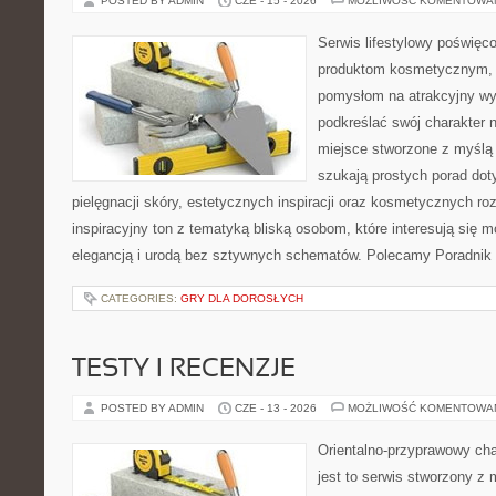
POSTED BY ADMIN
CZE - 15 - 2026
MOŻLIWOŚĆ KOMENTOWA
Serwis lifestylowy poświęcon
produktom kosmetycznym, u
pomysłom na atrakcyjny wyg
podkreślać swój charakter n
miejsce stworzone z myślą 
szukają prostych porad dot
pielęgnacji skóry, estetycznych inspiracji oraz kosmetycznych ro
inspiracyjny ton z tematyką bliską osobom, które interesują się m
elegancją i urodą bez sztywnych schematów. Polecamy Poradnik 
CATEGORIES:
GRY DLA DOROSŁYCH
TESTY I RECENZJE
POSTED BY ADMIN
CZE - 13 - 2026
MOŻLIWOŚĆ KOMENTOWA
Orientalno-przyprawowy char
jest to serwis stworzony z 