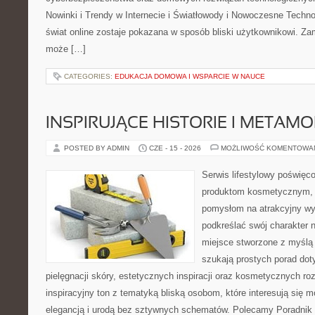
Nowinki i Trendy w Internecie i Światłowody i Nowoczesne Techno
świat online zostaje pokazana w sposób bliski użytkownikowi. Zami
może […]
CATEGORIES:
EDUKACJA DOMOWA I WSPARCIE W NAUCE
INSPIRUJĄCE HISTORIE I METAM
POSTED BY ADMIN
CZE - 15 - 2026
MOŻLIWOŚĆ KOMENTOWA
Serwis lifestylowy poświęcon
produktom kosmetycznym, u
pomysłom na atrakcyjny wyg
podkreślać swój charakter n
miejsce stworzone z myślą 
szukają prostych porad dot
pielęgnacji skóry, estetycznych inspiracji oraz kosmetycznych ro
inspiracyjny ton z tematyką bliską osobom, które interesują się m
elegancją i urodą bez sztywnych schematów. Polecamy Poradnik 