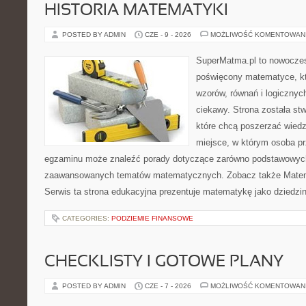
HISTORIA MATEMATYKI
POSTED BY ADMIN
CZE - 9 - 2026
MOŻLIWOŚĆ KOMENTOWAN
SuperMatma.pl to nowoczes
poświęcony matematyce, któ
wzorów, równań i logicznyc
ciekawy. Strona została st
które chcą poszerzać wied
miejsce, w którym osoba pr
egzaminu może znaleźć porady dotyczące zarówno podstawowych z
zaawansowanych tematów matematycznych. Zobacz także Matem
Serwis ta strona edukacyjna prezentuje matematykę jako dziedzin
CATEGORIES:
PODZIEMIE FINANSOWE
CHECKLISTY I GOTOWE PLANY
POSTED BY ADMIN
CZE - 7 - 2026
MOŻLIWOŚĆ KOMENTOWAN