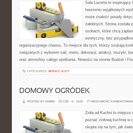
Sala Lacerta to inspirujący
tworzeniu wyjątkowych wyda
może znaleźć porady dotyc
żałobnych. Strona została 
osobach, które chcą zapla
estetyczny, bez przypadkow
organizacyjnego chaosu. To miejsce dla tych, którzy szukają kon
związanych z wyborem sali, menu, dekoracji, atrakcji, muzyki, b
oraz atmosfery całego spotkania. Nowości na stronie Budżet i Fin
CATEGORIES:
MODA Z ULICY
DOMOWY OGRÓDEK
POSTED BY ADMIN
CZE - 6 - 2026
MOŻLIWOŚĆ KOMENTOWAN
Zioła od Kuchni to miejsce d
poznać ziołową kuchnię w 
skupia się na tym, jak świe