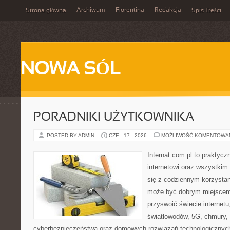
Archiwum
Fiorentina
Redakcja
Strona główna
Spis Treści
NOWA SÓL
PORADNIKI UŻYTKOWNIKA
POSTED BY ADMIN
CZE - 17 - 2026
MOŻLIWOŚĆ KOMENTOWA
Internat.com.pl to praktyc
internetowi oraz wszystkim
się z codziennym korzystan
może być dobrym miejscem 
przyswoić świecie internet
światłowodów, 5G, chmury, 
cyberbezpieczeństwa oraz domowych rozwiązań technologicznych