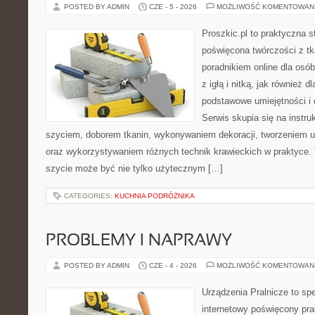
POSTED BY ADMIN
CZE - 5 - 2026
MOŻLIWOŚĆ KOMENTOWAN
Proszkic.pl to praktyczna s
poświęcona twórczości z tk
poradnikiem online dla osó
z igłą i nitką, jak również d
podstawowe umiejętności i 
Serwis skupia się na instr
szyciem, doborem tkanin, wykonywaniem dekoracji, tworzeniem 
oraz wykorzystywaniem różnych technik krawieckich w praktyce. T
szycie może być nie tylko użytecznym […]
CATEGORIES:
KUCHNIA PODRÓŻNIKA
PROBLEMY I NAPRAWY
POSTED BY ADMIN
CZE - 4 - 2026
MOŻLIWOŚĆ KOMENTOWAN
Urządzenia Pralnicze to spe
internetowy poświęcony pr