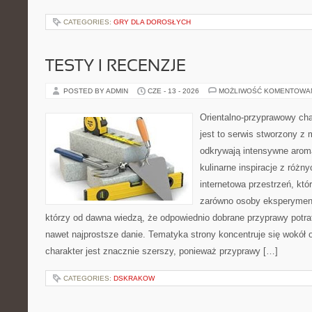
CATEGORIES:
GRY DLA DOROSŁYCH
TESTY I RECENZJE
POSTED BY ADMIN
CZE - 13 - 2026
MOŻLIWOŚĆ KOMENTOWA
Orientalno-przyprawowy char
jest to serwis stworzony z 
odkrywają intensywne aroma
kulinarne inspiracje z różny
internetowa przestrzeń, kt
zarówno osoby eksperymentu
którzy od dawna wiedzą, że odpowiednio dobrane przyprawy potraf
nawet najprostsze danie. Tematyka strony koncentruje się wokół or
charakter jest znacznie szerszy, ponieważ przyprawy […]
CATEGORIES:
DSKRAKOW