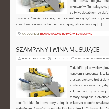
smak potraw, napojów, des
przetworów. To praktyczny p
są tylko dodatkiem do dań, 
inspiracją. Serwis pokazuje, że majeranek mogą być wykorzysty
sposobów, zarówno w kuchni tradycyjnej, jak i w bardziej […]
CATEGORIES:
ZRÓWNOWAŻONY ROZWÓJ W ŁOWIECTWIE
SZAMPANY I WINA MUSUJĄCE
POSTED BY ADMIN
CZE - 6 - 2026
MOŻLIWOŚĆ KOMENTOWAN
TadzikPije.pl to wielowątko
napojom z procentami, w k
znaleźć ciekawe treści dot
została stworzona z myślą 
zgłębiać sekrety produkcji 
tematy związane z alkohol
sposób lekki. To internetowy zakątek, w którym podróże smakowe
podejściem. Nowości na stronie Sztuka Koktajli i Ciekawostki i Fak