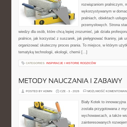
rozwiązaniom pralniczym,
wykorzystywanym w domach,
pralniach, obiektach usług
przemysłowych. Strona sta
wiedzy dla osób, które chcą lepiej zrozumieć, jak działa profesjon
pralnice, jak korzystać z suszarek, jak pielęgnować tkaniny, jak 
organizować skuteczny proces prania. To miejsce, w którym użytk
tematyką technologii, ekologii, chemii […]
CATEGORIES:
INSPIRACJE I HISTORIE RODZICÓW
METODY NAUCZANIA I ZABAWY
POSTED BY ADMIN
CZE - 3 - 2026
MOŻLIWOŚĆ KOMENTOWAN
Biały Kotek to innowacyjna 
została przygotowana z myś
wychowawcach, a także ws
zainteresowanych rozwojem