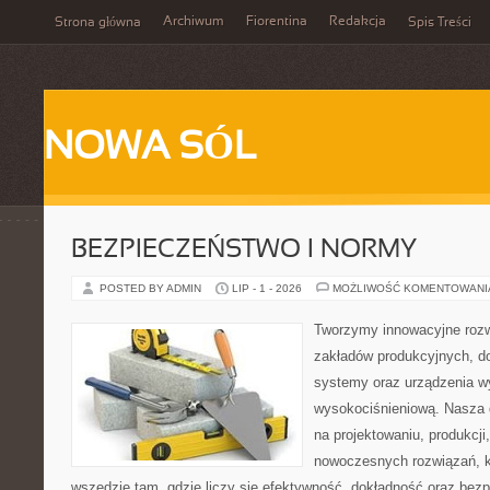
Archiwum
Fiorentina
Redakcja
Strona główna
Spis Treści
NOWA SÓL
BEZPIECZEŃSTWO I NORMY
POSTED BY ADMIN
LIP - 1 - 2026
MOŻLIWOŚĆ KOMENTOWAN
Tworzymy innowacyjne rozw
zakładów produkcyjnych, d
systemy oraz urządzenia w
wysokociśnieniową. Nasza d
na projektowaniu, produkcji
nowoczesnych rozwiązań, k
wszędzie tam, gdzie liczy się efektywność, dokładność oraz b