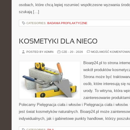
osobach, które chcą lepiej rozumieć współczesne wyzwania środ
szukają […]
CATEGORIES:
BADANIA PROFILAKTYCZNE
KOSMETYKI DLA NIEGO
POSTED BY ADMIN
CZE - 20 - 2026
MOŻLIWOŚĆ KOMENTOWA
Bioarp24.pl to strona intern
wokół produktów kosmetycz
Strona może być traktowana
osób, które interesują się 
urody. To witryna, która wp
zainteresowanie produktami
Polecamy Pielęgnacja ciała i włosów i Pielęgnacja ciała i włos
jest świat kosmetyków naturalnych. Bioarp24.pl może zaintereso
indywidualnych, jak i gabinetowe punkty handlowe, którzy poszuk
CATEGORIES:
PIŁA