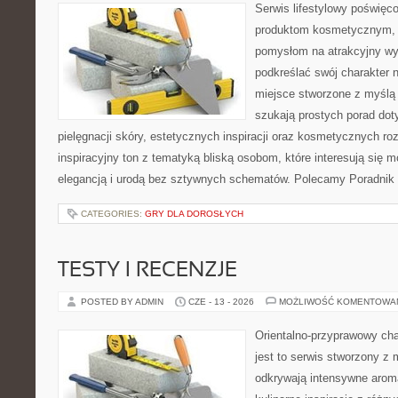
Serwis lifestylowy poświęcon
produktom kosmetycznym, u
pomysłom na atrakcyjny wyg
podkreślać swój charakter n
miejsce stworzone z myślą 
szukają prostych porad dot
pielęgnacji skóry, estetycznych inspiracji oraz kosmetycznych ro
inspiracyjny ton z tematyką bliską osobom, które interesują się m
elegancją i urodą bez sztywnych schematów. Polecamy Poradnik 
CATEGORIES:
GRY DLA DOROSŁYCH
TESTY I RECENZJE
POSTED BY ADMIN
CZE - 13 - 2026
MOŻLIWOŚĆ KOMENTOWA
Orientalno-przyprawowy char
jest to serwis stworzony z 
odkrywają intensywne aroma