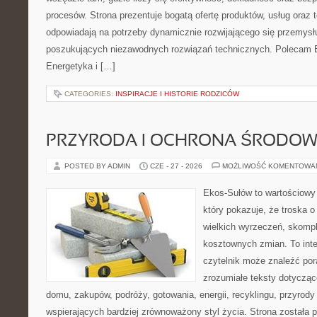
procesów. Strona prezentuje bogatą ofertę produktów, usług oraz t
odpowiadają na potrzeby dynamicznie rozwijającego się przemysłu
poszukujących niezawodnych rozwiązań technicznych. Polecam E
Energetyka i […]
CATEGORIES:
INSPIRACJE I HISTORIE RODZICÓW
PRZYRODA I OCHRONA ŚRODOW
POSTED BY ADMIN
CZE - 27 - 2026
MOŻLIWOŚĆ KOMENTOWA
Ekos-Sułów to wartościowy 
który pokazuje, że troska 
wielkich wyrzeczeń, skompl
kosztownych zmian. To int
czytelnik może znaleźć por
zrozumiałe teksty dotyczą
domu, zakupów, podróży, gotowania, energii, recyklingu, przyrod
wspierających bardziej zrównoważony styl życia. Strona została