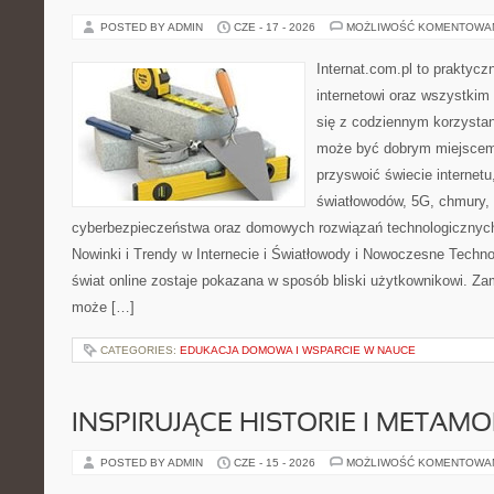
POSTED BY ADMIN
CZE - 17 - 2026
MOŻLIWOŚĆ KOMENTOWA
Internat.com.pl to praktyc
internetowi oraz wszystkim
się z codziennym korzystan
może być dobrym miejscem 
przyswoić świecie internet
światłowodów, 5G, chmury, 
cyberbezpieczeństwa oraz domowych rozwiązań technologicznych
Nowinki i Trendy w Internecie i Światłowody i Nowoczesne Techno
świat online zostaje pokazana w sposób bliski użytkownikowi. Zami
może […]
CATEGORIES:
EDUKACJA DOMOWA I WSPARCIE W NAUCE
INSPIRUJĄCE HISTORIE I METAM
POSTED BY ADMIN
CZE - 15 - 2026
MOŻLIWOŚĆ KOMENTOWA