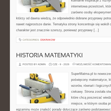
kulinarne inspiracje z różny
internetowa przestrzeń, kt
zarówno osoby eksperymentu
którzy od dawna wiedzą, że odpowiednio dobrane przyprawy potraf
nawet najprostsze danie. Tematyka strony koncentruje się wokół or
charakter jest znacznie szerszy, ponieważ przyprawy […]
CATEGORIES:
DSKRAKOW
HISTORIA MATEMATYKI
POSTED BY ADMIN
CZE - 9 - 2026
MOŻLIWOŚĆ KOMENTOWAN
SuperMatma.pl to nowoczes
poświęcony matematyce, któ
wzorów, równań i logicznyc
ciekawy. Strona została st
które chcą poszerzać wied
miejsce, w którym osoba pr
egzaminu może znaleźć porady dotyczące zarówno podstawowych z