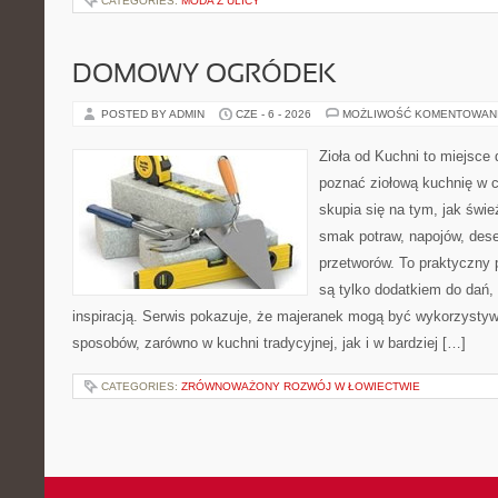
CATEGORIES:
MODA Z ULICY
DOMOWY OGRÓDEK
POSTED BY ADMIN
CZE - 6 - 2026
MOŻLIWOŚĆ KOMENTOWAN
Zioła od Kuchni to miejsce d
poznać ziołową kuchnię w 
skupia się na tym, jak świe
smak potraw, napojów, des
przetworów. To praktyczny p
są tylko dodatkiem do dań, 
inspiracją. Serwis pokazuje, że majeranek mogą być wykorzysty
sposobów, zarówno w kuchni tradycyjnej, jak i w bardziej […]
CATEGORIES:
ZRÓWNOWAŻONY ROZWÓJ W ŁOWIECTWIE