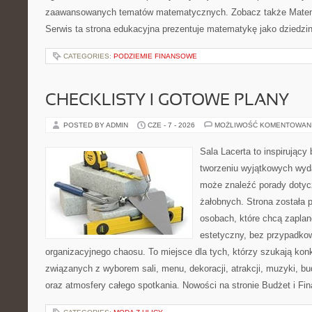
zaawansowanych tematów matematycznych. Zobacz także Matem
Serwis ta strona edukacyjna prezentuje matematykę jako dziedzin
CATEGORIES:
PODZIEMIE FINANSOWE
CHECKLISTY I GOTOWE PLANY
POSTED BY ADMIN
CZE - 7 - 2026
MOŻLIWOŚĆ KOMENTOWAN
Sala Lacerta to inspirujący
tworzeniu wyjątkowych wyda
może znaleźć porady dotyc
żałobnych. Strona została 
osobach, które chcą zapla
estetyczny, bez przypadkow
organizacyjnego chaosu. To miejsce dla tych, którzy szukają kon
związanych z wyborem sali, menu, dekoracji, atrakcji, muzyki, b
oraz atmosfery całego spotkania. Nowości na stronie Budżet i Fin