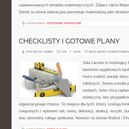
zaawansowanych tematów matematycznych. Zobacz także Matem
Serwis ta strona edukacyjna prezentuje matematykę jako dziedzin
CATEGORIES:
PODZIEMIE FINANSOWE
CHECKLISTY I GOTOWE PLANY
POSTED BY ADMIN
CZE - 7 - 2026
MOŻLIWOŚĆ KOMENTOWAN
Sala Lacerta to inspirujący
tworzeniu wyjątkowych wyda
może znaleźć porady dotyc
żałobnych. Strona została 
osobach, które chcą zapla
estetyczny, bez przypadkow
organizacyjnego chaosu. To miejsce dla tych, którzy szukają kon
związanych z wyborem sali, menu, dekoracji, atrakcji, muzyki, b
oraz atmosfery całego spotkania. Nowości na stronie Budżet i Fin