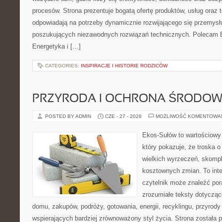
procesów. Strona prezentuje bogatą ofertę produktów, usług oraz t
odpowiadają na potrzeby dynamicznie rozwijającego się przemysłu
poszukujących niezawodnych rozwiązań technicznych. Polecam E
Energetyka i […]
CATEGORIES:
INSPIRACJE I HISTORIE RODZICÓW
PRZYRODA I OCHRONA ŚRODOW
POSTED BY ADMIN
CZE - 27 - 2026
MOŻLIWOŚĆ KOMENTOWA
Ekos-Sułów to wartościowy 
który pokazuje, że troska 
wielkich wyrzeczeń, skompl
kosztownych zmian. To int
czytelnik może znaleźć por
zrozumiałe teksty dotyczą
domu, zakupów, podróży, gotowania, energii, recyklingu, przyrod
wspierających bardziej zrównoważony styl życia. Strona została