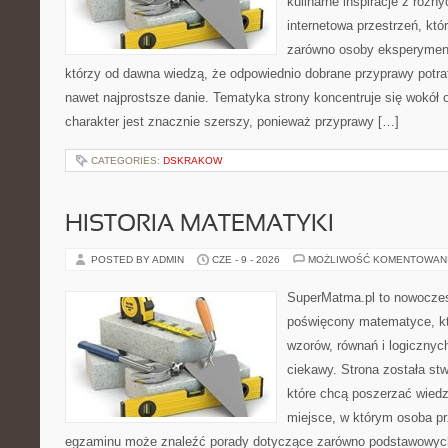
kulinarne inspiracje z różny
internetowa przestrzeń, kt
zarówno osoby eksperymentu
którzy od dawna wiedzą, że odpowiednio dobrane przyprawy potraf
nawet najprostsze danie. Tematyka strony koncentruje się wokół or
charakter jest znacznie szerszy, ponieważ przyprawy […]
CATEGORIES:
DSKRAKOW
HISTORIA MATEMATYKI
POSTED BY ADMIN
CZE - 9 - 2026
MOŻLIWOŚĆ KOMENTOWAN
SuperMatma.pl to nowoczes
poświęcony matematyce, któ
wzorów, równań i logicznyc
ciekawy. Strona została st
które chcą poszerzać wied
miejsce, w którym osoba pr
egzaminu może znaleźć porady dotyczące zarówno podstawowych z