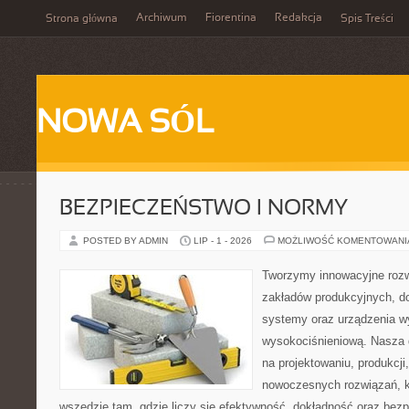
Archiwum
Fiorentina
Redakcja
Strona główna
Spis Treści
NOWA SÓL
BEZPIECZEŃSTWO I NORMY
POSTED BY ADMIN
LIP - 1 - 2026
MOŻLIWOŚĆ KOMENTOWAN
Tworzymy innowacyjne rozw
zakładów produkcyjnych, d
systemy oraz urządzenia w
wysokociśnieniową. Nasza d
na projektowaniu, produkcji
nowoczesnych rozwiązań, k
wszędzie tam, gdzie liczy się efektywność, dokładność oraz b