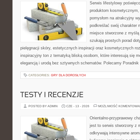
Serwis lifestylowy poświęcon
produktom kosmetycznym, u
pomysłom na atrakcyjny wyg
podkreślać swój charakter n
miejsce stworzone z myślą 
szukają prostych porad dot
pielęgnacji skóry, estetycznych inspiracji oraz kosmetycznych ro
inspiracyjny ton z tematyką bliską osobom, które interesują się m
elegancją i urodą bez sztywnych schematów. Polecamy Poradnik 
CATEGORIES:
GRY DLA DOROSŁYCH
TESTY I RECENZJE
POSTED BY ADMIN
CZE - 13 - 2026
MOŻLIWOŚĆ KOMENTOWA
Orientalno-przyprawowy char
jest to serwis stworzony z 
odkrywają intensywne aroma