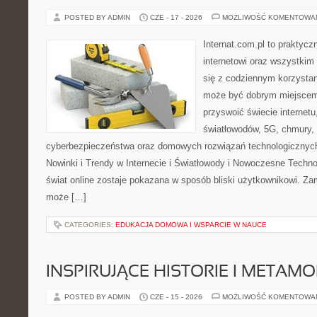
POSTED BY ADMIN
CZE - 17 - 2026
MOŻLIWOŚĆ KOMENTOWA
Internat.com.pl to praktyc
internetowi oraz wszystkim
się z codziennym korzystan
może być dobrym miejscem 
przyswoić świecie internet
światłowodów, 5G, chmury, 
cyberbezpieczeństwa oraz domowych rozwiązań technologicznych
Nowinki i Trendy w Internecie i Światłowody i Nowoczesne Techno
świat online zostaje pokazana w sposób bliski użytkownikowi. Zami
może […]
CATEGORIES:
EDUKACJA DOMOWA I WSPARCIE W NAUCE
INSPIRUJĄCE HISTORIE I METAM
POSTED BY ADMIN
CZE - 15 - 2026
MOŻLIWOŚĆ KOMENTOWA