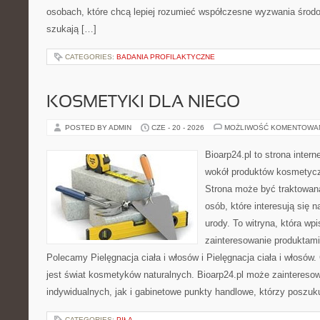
osobach, które chcą lepiej rozumieć współczesne wyzwania środ
szukają […]
CATEGORIES:
BADANIA PROFILAKTYCZNE
KOSMETYKI DLA NIEGO
POSTED BY ADMIN
CZE - 20 - 2026
MOŻLIWOŚĆ KOMENTOWA
Bioarp24.pl to strona intern
wokół produktów kosmetycz
Strona może być traktowana
osób, które interesują się 
urody. To witryna, która wp
zainteresowanie produktami
Polecamy Pielęgnacja ciała i włosów i Pielęgnacja ciała i włos
jest świat kosmetyków naturalnych. Bioarp24.pl może zaintereso
indywidualnych, jak i gabinetowe punkty handlowe, którzy poszuk
CATEGORIES:
PIŁA