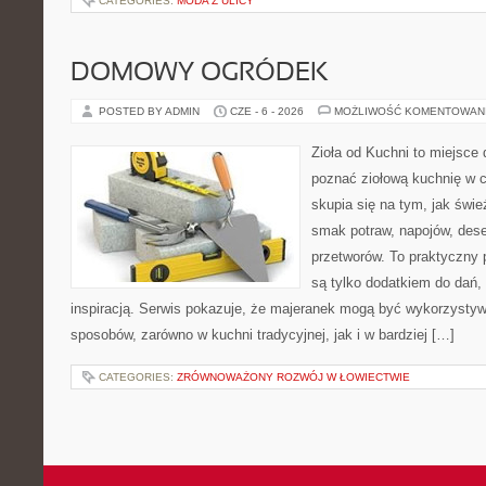
CATEGORIES:
MODA Z ULICY
DOMOWY OGRÓDEK
POSTED BY ADMIN
CZE - 6 - 2026
MOŻLIWOŚĆ KOMENTOWAN
Zioła od Kuchni to miejsce d
poznać ziołową kuchnię w 
skupia się na tym, jak świe
smak potraw, napojów, des
przetworów. To praktyczny p
są tylko dodatkiem do dań, 
inspiracją. Serwis pokazuje, że majeranek mogą być wykorzysty
sposobów, zarówno w kuchni tradycyjnej, jak i w bardziej […]
CATEGORIES:
ZRÓWNOWAŻONY ROZWÓJ W ŁOWIECTWIE