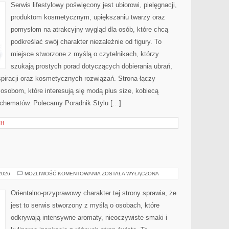
METAMORFOZY
Serwis lifestylowy poświęcony jest ubiorowi, pielęgnacji,
produktom kosmetycznym, upiększaniu twarzy oraz
pomysłom na atrakcyjny wygląd dla osób, które chcą
podkreślać swój charakter niezależnie od figury. To
miejsce stworzone z myślą o czytelnikach, którzy
szukają prostych porad dotyczących dobierania ubrań,
nspiracji oraz kosmetycznych rozwiązań. Strona łączy
 osobom, które interesują się modą plus size, kobiecą
schematów. Polecamy Poradnik Stylu […]
CH
E
TESTY
 2026
MOŻLIWOŚĆ KOMENTOWANIA
ZOSTAŁA WYŁĄCZONA
I
RECENZJE
Orientalno-przyprawowy charakter tej strony sprawia, że
jest to serwis stworzony z myślą o osobach, które
odkrywają intensywne aromaty, nieoczywiste smaki i