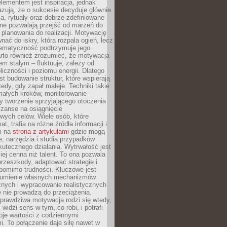
ementem jest inspiracja, jednak
zują, że o sukcesie decyduje głównie
, rytuały oraz dobrze zdefiniowane
ne pozwalają przejść od marzeń do
d planowania do realizacji. Motywację
ać do iskry, która rozpala ogień, lecz
tematyczność podtrzymuje jego
arto również zrozumieć, że motywacja
nem stałym – fluktuuje, zależy od
oliczności i poziomu energii. Dlatego
st budowanie struktur, które wspierają
edy, gdy zapał maleje. Techniki takie
małych kroków, monitorowanie
 tworzenie sprzyjającego otoczenia
zanse na osiągnięcie
wych celów. Wiele osób, które
at, trafia na różne źródła informacji i
ym na
strona z artykułami
gdzie mogą
e, narzędzia i studia przypadków
utecznego działania. Wytrwałość jest
iej cenna niż talent. To ona pozwala
rzeszkody, adaptować strategie i
 pomimo trudności. Kluczowe jest
zumienie własnych mechanizmów
znych i wypracowanie realistycznych
e nie prowadzą do przeciążenia.
prawdziwa motywacja rodzi się wtedy,
widzi sens w tym, co robi, i potrafi
oje wartości z codziennymi
. To połączenie daje siłę nawet w