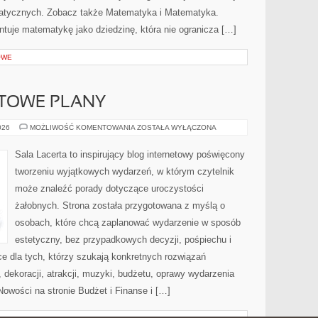
ycznych. Zobacz także Matematyka i Matematyka.
ntuje matematykę jako dziedzinę, która nie ogranicza […]
OWE
OTOWE PLANY
CHECKLISTY
026
MOŻLIWOŚĆ KOMENTOWANIA
ZOSTAŁA WYŁĄCZONA
I
GOTOWE
PLANY
Sala Lacerta to inspirujący blog internetowy poświęcony
tworzeniu wyjątkowych wydarzeń, w którym czytelnik
może znaleźć porady dotyczące uroczystości
żałobnych. Strona została przygotowana z myślą o
osobach, które chcą zaplanować wydarzenie w sposób
estetyczny, bez przypadkowych decyzji, pośpiechu i
e dla tych, którzy szukają konkretnych rozwiązań
dekoracji, atrakcji, muzyki, budżetu, oprawy wydarzenia
Nowości na stronie Budżet i Finanse i […]