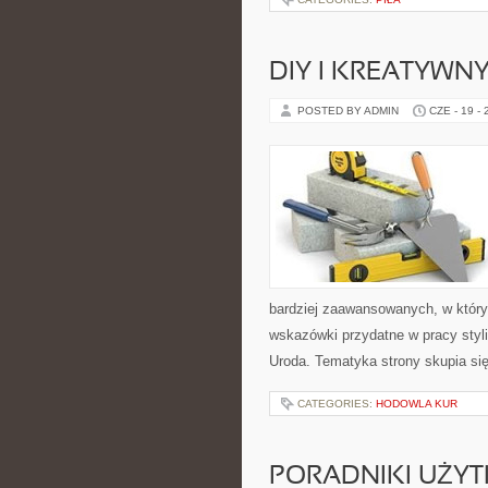
DIY I KREATYWN
POSTED BY ADMIN
CZE - 19 -
bardziej zaawansowanych, w który
wskazówki przydatne w pracy styli
Uroda. Tematyka strony skupia si
CATEGORIES:
HODOWLA KUR
PORADNIKI UŻY