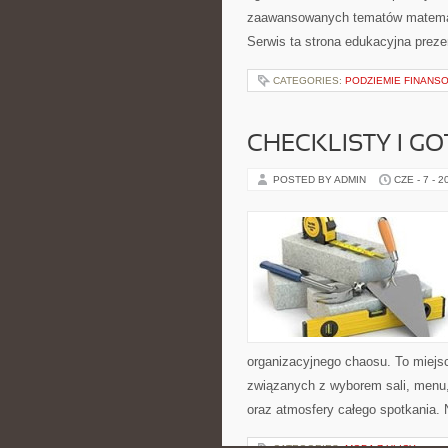
zaawansowanych tematów matemat
Serwis ta strona edukacyjna preze
CATEGORIES:
PODZIEMIE FINANS
CHECKLISTY I G
POSTED BY ADMIN
CZE - 7 - 2
organizacyjnego chaosu. To miejsc
związanych z wyborem sali, menu, 
oraz atmosfery całego spotkania. 