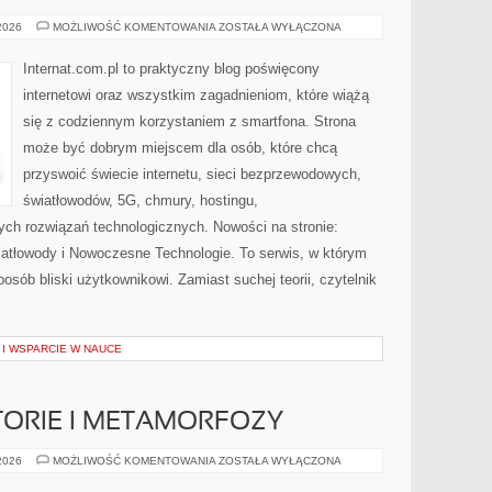
PORADNIKI
 2026
MOŻLIWOŚĆ KOMENTOWANIA
ZOSTAŁA WYŁĄCZONA
UŻYTKOWNIKA
Internat.com.pl to praktyczny blog poświęcony
internetowi oraz wszystkim zagadnieniom, które wiążą
się z codziennym korzystaniem z smartfona. Strona
może być dobrym miejscem dla osób, które chcą
przyswoić świecie internetu, sieci bezprzewodowych,
światłowodów, 5G, chmury, hostingu,
ch rozwiązań technologicznych. Nowości na stronie:
wiatłowody i Nowoczesne Technologie. To serwis, w którym
osób bliski użytkownikowi. Zamiast suchej teorii, czytelnik
I WSPARCIE W NAUCE
STORIE I METAMORFOZY
INSPIRUJĄCE
 2026
MOŻLIWOŚĆ KOMENTOWANIA
ZOSTAŁA WYŁĄCZONA
HISTORIE
I