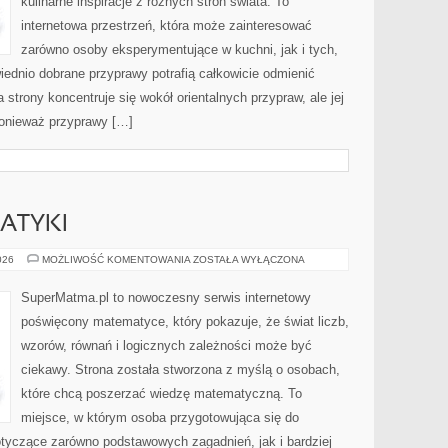
kulinarne inspiracje z różnych stron świata. To
internetowa przestrzeń, która może zainteresować
zarówno osoby eksperymentujące w kuchni, jak i tych,
ednio dobrane przyprawy potrafią całkowicie odmienić
strony koncentruje się wokół orientalnych przypraw, ale jej
ponieważ przyprawy […]
ATYKI
HISTORIA
026
MOŻLIWOŚĆ KOMENTOWANIA
ZOSTAŁA WYŁĄCZONA
MATEMATYKI
SuperMatma.pl to nowoczesny serwis internetowy
poświęcony matematyce, który pokazuje, że świat liczb,
wzorów, równań i logicznych zależności może być
ciekawy. Strona została stworzona z myślą o osobach,
które chcą poszerzać wiedzę matematyczną. To
miejsce, w którym osoba przygotowująca się do
yczące zarówno podstawowych zagadnień, jak i bardziej