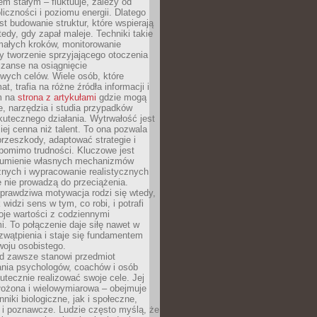
nem stałym – fluktuuje, zależy od
oliczności i poziomu energii. Dlatego
st budowanie struktur, które wspierają
edy, gdy zapał maleje. Techniki takie
małych kroków, monitorowanie
 tworzenie sprzyjającego otoczenia
zanse na osiągnięcie
wych celów. Wiele osób, które
at, trafia na różne źródła informacji i
ym na
strona z artykułami
gdzie mogą
e, narzędzia i studia przypadków
utecznego działania. Wytrwałość jest
iej cenna niż talent. To ona pozwala
rzeszkody, adaptować strategie i
 pomimo trudności. Kluczowe jest
zumienie własnych mechanizmów
znych i wypracowanie realistycznych
e nie prowadzą do przeciążenia.
prawdziwa motywacja rodzi się wtedy,
widzi sens w tym, co robi, i potrafi
oje wartości z codziennymi
. To połączenie daje siłę nawet w
wątpienia i staje się fundamentem
woju osobistego.
d zawsze stanowi przedmiot
ania psychologów, coachów i osób
tecznie realizować swoje cele. Jej
złożona i wielowymiarowa – obejmuje
niki biologiczne, jak i społeczne,
 i poznawcze. Ludzie często myślą, że