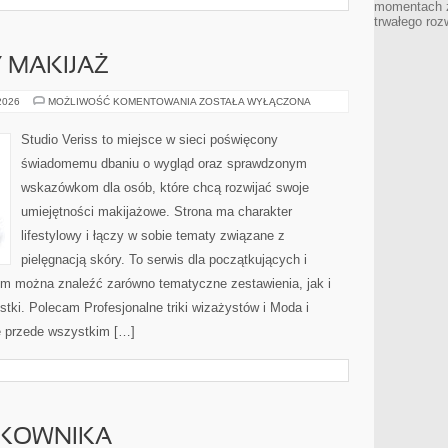
momentach z
trwałego roz
Y MAKIJAŻ
DIY
 2026
MOŻLIWOŚĆ KOMENTOWANIA
ZOSTAŁA WYŁĄCZONA
I
KREATYWNY
MAKIJAŻ
Studio Veriss to miejsce w sieci poświęcony
świadomemu dbaniu o wygląd oraz sprawdzonym
wskazówkom dla osób, które chcą rozwijać swoje
umiejętności makijażowe. Strona ma charakter
lifestylowy i łączy w sobie tematy związane z
pielęgnacją skóry. To serwis dla początkujących i
m można znaleźć zarówno tematyczne zestawienia, jak i
stki. Polecam Profesjonalne triki wizażystów i Moda i
ę przede wszystkim […]
TKOWNIKA