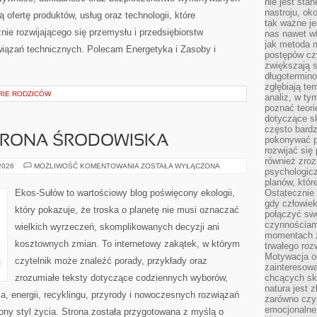
nie jest sta
nastroju, ok
 ofertę produktów, usług oraz technologii, które
tak ważne je
ie rozwijającego się przemysłu i przedsiębiorstw
nas nawet wt
jak metoda 
iązań technicznych. Polecam Energetyka i Zasoby i
postępów czy
zwiększają s
długotermino
zgłębiają tem
ORIE RODZICÓW
analiz, w t
poznać teori
dotyczące sk
często bardz
HRONA ŚRODOWISKA
pokonywać p
rozwijać się
również zro
PRZYRODA
 2026
MOŻLIWOŚĆ KOMENTOWANIA
ZOSTAŁA WYŁĄCZONA
psychologic
I
OCHRONA
planów, któr
ŚRODOWISKA
Ekos-Sułów to wartościowy blog poświęcony ekologii,
Ostatecznie 
gdy człowiek 
który pokazuje, że troska o planetę nie musi oznaczać
połączyć sw
czynnościami
wielkich wyrzeczeń, skomplikowanych decyzji ani
momentach z
kosztownych zmian. To internetowy zakątek, w którym
trwałego roz
Motywacja o
czytelnik może znaleźć porady, przykłady oraz
zainteresow
zrozumiałe teksty dotyczące codziennych wyborów,
chcących sku
natura jest 
, energii, recyklingu, przyrody i nowoczesnych rozwiązań
zarówno czyn
emocjonalne
ny styl życia. Strona została przygotowana z myślą o