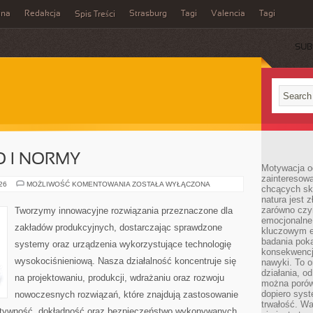
ina
Redakcja
Strasburg
Tagi
Valencia
Tagi
Spis Treści
SUB
O I NORMY
Motywacja o
zainteresow
BEZPIECZEŃSTWO
026
MOŻLIWOŚĆ KOMENTOWANIA
ZOSTAŁA WYŁĄCZONA
chcących sku
I
natura jest 
NORMY
zarówno czyn
Tworzymy innowacyjne rozwiązania przeznaczone dla
emocjonalne
zakładów produkcyjnych, dostarczając sprawdzone
kluczowym el
badania poka
systemy oraz urządzenia wykorzystujące technologię
konsekwencja
wysokociśnieniową. Nasza działalność koncentruje się
nawyki. To o
działania, o
na projektowaniu, produkcji, wdrażaniu oraz rozwoju
można porówn
dopiero sys
nowoczesnych rozwiązań, które znajdują zastosowanie
trwałość. W
ektywność, dokładność oraz bezpieczeństwo wykonywanych