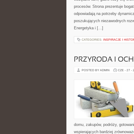
procesów. Strona prezentuje bogatą
odpowiadają na potrzeby dynamiczn
poszukujących niezawodnych rozw
Energetyka i […]
CATEGORIES:
INSPIRACJE I HIST
PRZYRODA I OC
POSTED BY ADMIN
CZE - 27 -
domu, zakupów, podróży, gotowania
wspierających bardziej zrównoważo