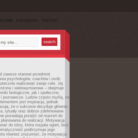
SCRIBE
FACEBOOK
TWITTER
d zawsze stanowi przedmiot
ania psychologów, coachów i osób
tecznie realizować swoje cele. Jej
złożona i wielowymiarowa – obejmuje
niki biologiczne, jak i społeczne,
 i poznawcze. Ludzie często myślą, że
ementem jest inspiracja, jednak
zują, że o sukcesie decyduje głównie
, rytuały oraz dobrze zdefiniowane
ne pozwalają przejść od marzeń do
d planowania do realizacji. Motywację
ać do iskry, która rozpala ogień, lecz
tematyczność podtrzymuje jego
arto również zrozumieć, że motywacja