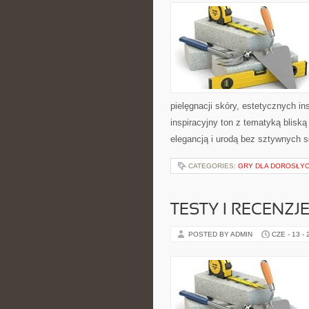
pielęgnacji skóry, estetycznych i
inspiracyjny ton z tematyką bliską
elegancją i urodą bez sztywnych 
CATEGORIES:
GRY DLA DOROSŁY
TESTY I RECENZJ
POSTED BY ADMIN
CZE - 13 -