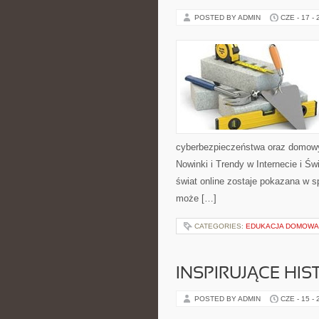
POSTED BY ADMIN
CZE - 17 -
cyberbezpieczeństwa oraz domowy
Nowinki i Trendy w Internecie i Ś
świat online zostaje pokazana w sp
może […]
CATEGORIES:
EDUKACJA DOMOWA 
INSPIRUJĄCE HI
POSTED BY ADMIN
CZE - 15 -