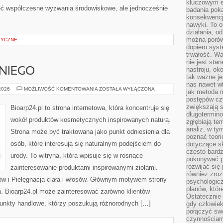
kluczowym el
ieć współczesne wyzwania środowiskowe, ale jednocześnie
badania poka
konsekwencja
nawyki. To o
działania, o
można porówn
TYCZNE
dopiero sys
trwałość. W
nie jest sta
nastroju, ok
NIEGO
tak ważne je
nas nawet wt
KOSMETYKI
 2026
MOŻLIWOŚĆ KOMENTOWANIA
ZOSTAŁA WYŁĄCZONA
jak metoda 
DLA
postępów czy
NIEGO
zwiększają s
Bioarp24.pl to strona internetowa, która koncentruje się
długotermino
wokół produktów kosmetycznych inspirowanych naturą.
zgłębiają tem
analiz, w t
Strona może być traktowana jako punkt odniesienia dla
poznać teori
osób, które interesują się naturalnym podejściem do
dotyczące sk
często bardz
urody. To witryna, która wpisuje się w rosnące
pokonywać p
rozwijać się
zainteresowanie produktami inspirowanymi ziołami.
również zro
ów i Pielęgnacja ciała i włosów. Głównym motywem strony
psychologic
planów, któr
h. Bioarp24.pl może zainteresować zarówno klientów
Ostatecznie 
punkty handlowe, którzy poszukują różnorodnych […]
gdy człowiek 
połączyć sw
czynnościami