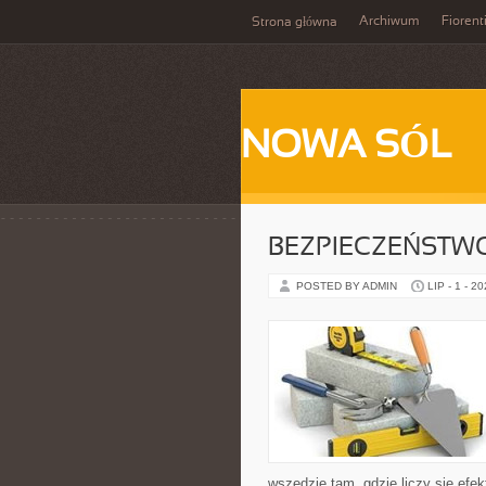
Archiwum
Fiorent
Strona główna
NOWA SÓL
BEZPIECZEŃSTW
POSTED BY ADMIN
LIP - 1 - 2
wszędzie tam, gdzie liczy się ef