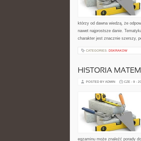
którzy od dawna wiedzą, że odpowi
nawet najprostsze danie. Tematyka 
charakter jest znacznie szerszy, 
CATEGORIES:
DSKRAKOW
HISTORIA MATEM
POSTED BY ADMIN
CZE - 9 - 2
egzaminu może znaleźć porady dot