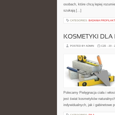
osobach, które chcą lepiej rozum
szukają […]
CATEGORIES:
BADANIA PROFILAK
KOSMETYKI DLA 
POSTED BY ADMIN
CZE - 20 -
Polecamy Pielęgnacja ciała i włos
jest świat kosmetyków naturalnyc
indywidualnych, jak i gabinetowe 
CATEGORIES:
PIŁA