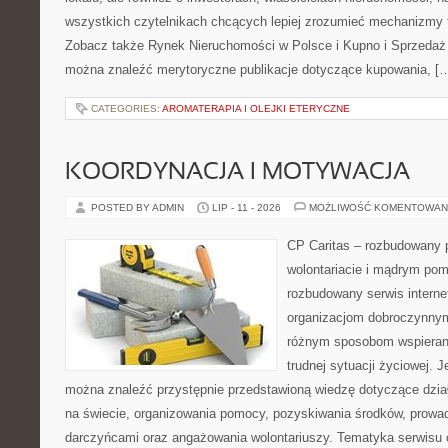
wszystkich czytelnikach chcących lepiej zrozumieć mechanizmy 
Zobacz także Rynek Nieruchomości w Polsce i Kupno i Sprzedaż
można znaleźć merytoryczne publikacje dotyczące kupowania, [
CATEGORIES:
AROMATERAPIA I OLEJKI ETERYCZNE
KOORDYNACJA I MOTYWACJA
POSTED BY ADMIN
LIP - 11 - 2026
MOŻLIWOŚĆ KOMENTOWAN
CP Caritas – rozbudowany p
wolontariacie i mądrym pom
rozbudowany serwis intern
organizacjom dobroczynnym,
różnym sposobom wspierani
trudnej sytuacji życiowej. 
można znaleźć przystępnie przedstawioną wiedzę dotyczące działa
na świecie, organizowania pomocy, pozyskiwania środków, prowad
darczyńcami oraz angażowania wolontariuszy. Tematyka serwisu 