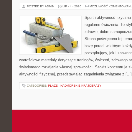
POSTED BY ADMIN
LIP - 4 - 2026
MOŻLIWOŚĆ KOMENTOWAN
Sport i aktywność fizyczna 
regularne ćwiczenia. To sty
zdrowie, dobre samopoczuci
Strona poświęcona tej tem
bazę porad, w którym każdy
początkujący, jak i zaawa
wartościowe materiały dotyczące treningów, ćwiczeń, zdrowego st
świadomego rozwijania własnej sprawności. Serwis koncentruje s
aktywności fizycznej, przedstawiając zagadnienia związane z […]
CATEGORIES:
PLAŻE I NADMORSKIE KRAJOBRAZY