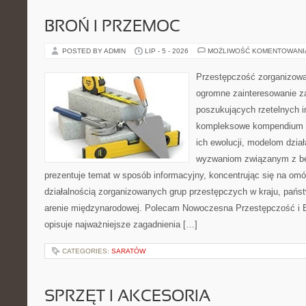
BROŃ I PRZEMOC
POSTED BY ADMIN
LIP - 5 - 2026
MOŻLIWOŚĆ KOMENTOWAN
Przestępczość zorganizowan
ogromne zainteresowanie za
poszukujących rzetelnych i
kompleksowe kompendium in
ich ewolucji, modelom dział
wyzwaniom związanym z b
prezentuje temat w sposób informacyjny, koncentrując się na om
działalnością zorganizowanych grup przestępczych w kraju, pańs
arenie międzynarodowej. Polecam Nowoczesna Przestępczość i B
opisuje najważniejsze zagadnienia […]
CATEGORIES:
SARATÓW
SPRZĘT I AKCESORIA