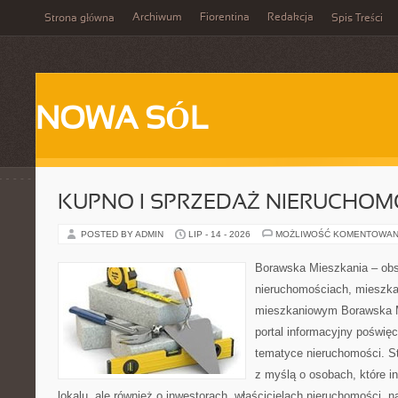
Archiwum
Fiorentina
Redakcja
Strona główna
Spis Treści
NOWA SÓL
KUPNO I SPRZEDAŻ NIERUCHOM
POSTED BY ADMIN
LIP - 14 - 2026
MOŻLIWOŚĆ KOMENTOWAN
Borawska Mieszkania – ob
nieruchomościach, mieszka
mieszkaniowym Borawska Mi
portal informacyjny poświę
tematyce nieruchomości. S
z myślą o osobach, które i
lokalu, ale również o inwestorach, właścicielach nieruchomości, 