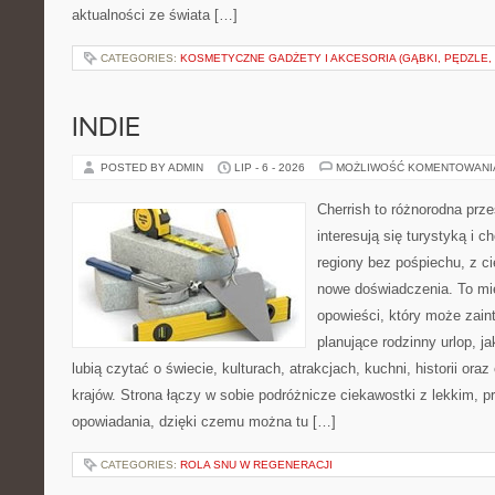
aktualności ze świata […]
CATEGORIES:
KOSMETYCZNE GADŻETY I AKCESORIA (GĄBKI, PĘDZLE,
INDIE
POSTED BY ADMIN
LIP - 6 - 2026
MOŻLIWOŚĆ KOMENTOWAN
Cherrish to różnorodna prze
interesują się turystyką i
regiony bez pośpiechu, z ci
nowe doświadczenia. To mi
opowieści, który może zai
planujące rodzinny urlop, ja
lubią czytać o świecie, kulturach, atrakcjach, kuchni, historii ora
krajów. Strona łączy w sobie podróżnicze ciekawostki z lekkim,
opowiadania, dzięki czemu można tu […]
CATEGORIES:
ROLA SNU W REGENERACJI