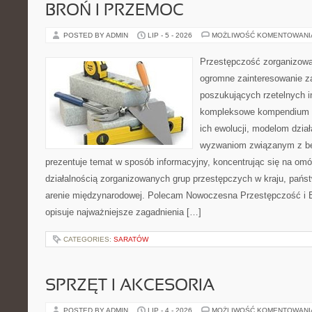
BROŃ I PRZEMOC
POSTED BY ADMIN
LIP - 5 - 2026
MOŻLIWOŚĆ KOMENTOWAN
Przestępczość zorganizowan
ogromne zainteresowanie za
poszukujących rzetelnych i
kompleksowe kompendium in
ich ewolucji, modelom dział
wyzwaniom związanym z b
prezentuje temat w sposób informacyjny, koncentrując się na om
działalnością zorganizowanych grup przestępczych w kraju, pańs
arenie międzynarodowej. Polecam Nowoczesna Przestępczość i B
opisuje najważniejsze zagadnienia […]
CATEGORIES:
SARATÓW
SPRZĘT I AKCESORIA
POSTED BY ADMIN
LIP - 4 - 2026
MOŻLIWOŚĆ KOMENTOWAN