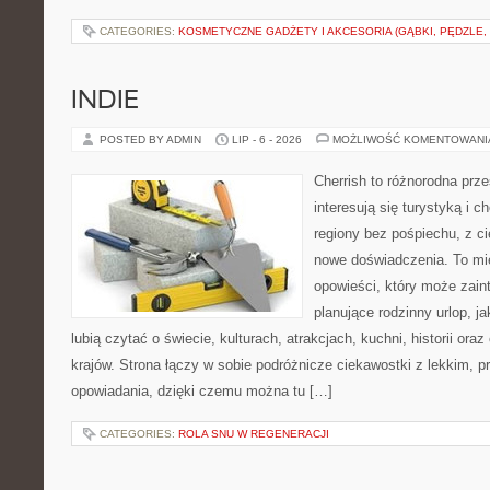
CATEGORIES:
KOSMETYCZNE GADŻETY I AKCESORIA (GĄBKI, PĘDZLE,
INDIE
POSTED BY ADMIN
LIP - 6 - 2026
MOŻLIWOŚĆ KOMENTOWAN
Cherrish to różnorodna prze
interesują się turystyką i
regiony bez pośpiechu, z ci
nowe doświadczenia. To mi
opowieści, który może zai
planujące rodzinny urlop, ja
lubią czytać o świecie, kulturach, atrakcjach, kuchni, historii ora
krajów. Strona łączy w sobie podróżnicze ciekawostki z lekkim,
opowiadania, dzięki czemu można tu […]
CATEGORIES:
ROLA SNU W REGENERACJI