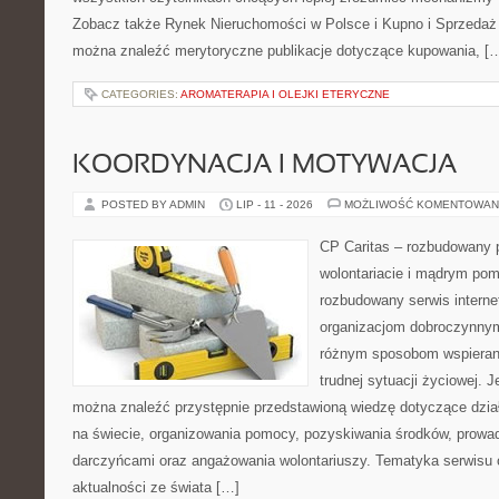
Zobacz także Rynek Nieruchomości w Polsce i Kupno i Sprzedaż
można znaleźć merytoryczne publikacje dotyczące kupowania, [
CATEGORIES:
AROMATERAPIA I OLEJKI ETERYCZNE
KOORDYNACJA I MOTYWACJA
POSTED BY ADMIN
LIP - 11 - 2026
MOŻLIWOŚĆ KOMENTOWAN
CP Caritas – rozbudowany p
wolontariacie i mądrym pom
rozbudowany serwis intern
organizacjom dobroczynnym,
różnym sposobom wspierani
trudnej sytuacji życiowej. 
można znaleźć przystępnie przedstawioną wiedzę dotyczące działa
na świecie, organizowania pomocy, pozyskiwania środków, prowad
darczyńcami oraz angażowania wolontariuszy. Tematyka serwisu 
aktualności ze świata […]