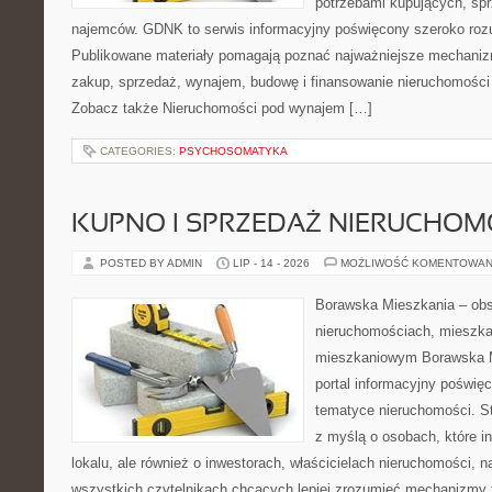
potrzebami kupujących, sprz
najemców. GDNK to serwis informacyjny poświęcony szeroko ro
Publikowane materiały pomagają poznać najważniejsze mechaniz
zakup, sprzedaż, wynajem, budowę i finansowanie nieruchomości 
Zobacz także Nieruchomości pod wynajem […]
CATEGORIES:
PSYCHOSOMATYKA
KUPNO I SPRZEDAŻ NIERUCHOM
POSTED BY ADMIN
LIP - 14 - 2026
MOŻLIWOŚĆ KOMENTOWAN
Borawska Mieszkania – ob
nieruchomościach, mieszka
mieszkaniowym Borawska Mi
portal informacyjny poświę
tematyce nieruchomości. S
z myślą o osobach, które i
lokalu, ale również o inwestorach, właścicielach nieruchomości, 
wszystkich czytelnikach chcących lepiej zrozumieć mechanizmy 