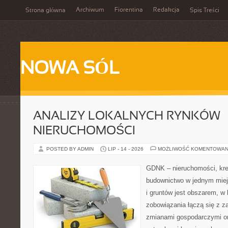
Archiwum
Fiorentina
Redakcja
Strona główna
Spis Treści
NOWA SÓL
ANALIZY LOKALNYCH RYNKÓW
NIERUCHOMOŚCI
POSTED BY ADMIN
LIP - 14 - 2026
MOŻLIWOŚĆ KOMENTOWAN
GDNK – nieruchomości, kre
budownictwo w jednym mie
i gruntów jest obszarem, 
zobowiązania łączą się z z
zmianami gospodarczymi or