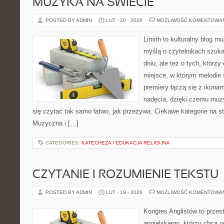
MUZYKA NA ŚWIECIE
POSTED BY ADMIN
LUT - 20 - 2026
MOŻLIWOŚĆ KOMENTOWA
Limith to kulturalny blog m
myślą o czytelnikach szuk
dniu, ale też o tych, którzy
miejsce, w którym melodie s
premiery łączą się z ikona
nadęcia, dzięki czemu muzyk
się czytać tak samo łatwo, jak przeżywa. Ciekawe kategorie na st
Muzyczna i […]
CATEGORIES:
KATECHEZA I EDUKACJA RELIGIJNA
CZYTANIE I ROZUMIENIE TEKSTU
POSTED BY ADMIN
LUT - 19 - 2026
MOŻLIWOŚĆ KOMENTOWA
Kongres Anglistów to przes
angielskiego, którzy chcą