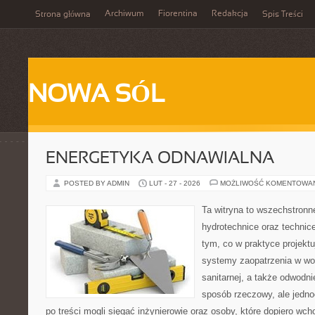
Archiwum
Fiorentina
Redakcja
Strona główna
Spis Treści
NOWA SÓL
ENERGETYKA ODNAWIALNA
POSTED BY ADMIN
LUT - 27 - 2026
MOŻLIWOŚĆ KOMENTOWA
Ta witryna to wszechstronn
hydrotechnice oraz technice
tym, co w praktyce projektu
systemy zaopatrzenia w wod
sanitarnej, a także odwodni
sposób rzeczowy, ale jedno
po treści mogli sięgać inżynierowie oraz osoby, które dopiero wc