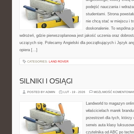
podejść nauczania i wdraż
studentami. Strona powstał
nie chcą stać w miejscu i t
doskonalenie. To wspólna prz
wdrożeń, gdzie pierwszoplanowa jest jakość uczenia oraz dobrosta
uczących się. Polecamy Angielski dla początkujących i Język angi
opiera […]
CATEGORIES:
LAND ROVER
SILNIKI I OSIĄGI
POSTED BY ADMIN
LUT - 19 - 2026
MOŻLIWOŚĆ KOMENTOWA
Landworld to magazyn onli
właścicielach marek brandu
przestrzeń dla tych, którzy
serwis auta klasy luksusow
czytelnika od ABC po techn