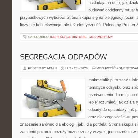
nakładają na cerę, jak dzia
budować codzienny rytuał 
przypadkowych wyborów. Strona skupia się na pielęgnacji rozumi
liczy się konsekwencja, ale też elastyczność. Polecamy Procter
CATEGORIES:
INSPIRUJĄCE HISTORIE I METAMORFOZY
SEGREGACJA ODPADÓW
POSTED BY ADMIN
LUT - 23 - 2026
MOŻLIWOŚĆ KOMENTOWA
makmetalik.pl to serwis in
tematyce odzysku oraz zbió
przetworzenia. To miejsce d
lepiej rozumieć, jak działa 
odpady do sprzedaży, jak p
oraz dlaczego właściwe po
znaczenie zarówno dla ekologii, jak i dla portfela. Strona skupia s
zamienić pozornie bezużyteczne rzeczy w zysk, jednocześnie ws