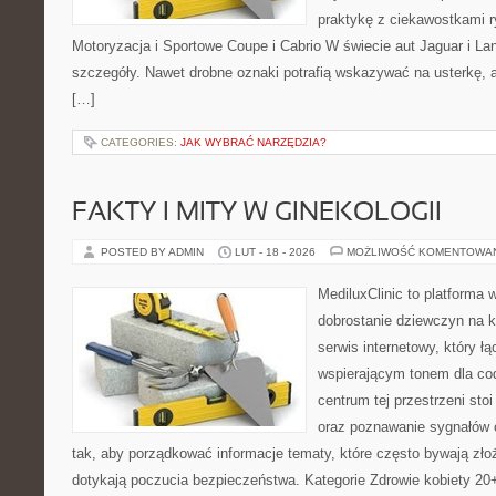
praktykę z ciekawostkami r
Motoryzacja i Sportowe Coupe i Cabrio W świecie aut Jaguar i La
szczegóły. Nawet drobne oznaki potrafią wskazywać na usterkę, 
[…]
CATEGORIES:
JAK WYBRAĆ NARZĘDZIA?
FAKTY I MITY W GINEKOLOGII
POSTED BY ADMIN
LUT - 18 - 2026
MOŻLIWOŚĆ KOMENTOWA
MediluxClinic to platforma 
dobrostanie dziewczyn na k
serwis internetowy, który ł
wspierającym tonem dla co
centrum tej przestrzeni sto
oraz poznawanie sygnałów 
tak, aby porządkować informacje tematy, które często bywają zło
dotykają poczucia bezpieczeństwa. Kategorie Zdrowie kobiety 20