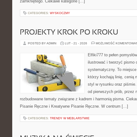
zamkniętego. Ciekawe kategorie […]
CATEGORIES:
WYSKOCZMY
PROJEKTY KROK PO KROKU
POSTED BY ADMIN
LUT - 21 - 2026
MOŻLIWOŚĆ KOMENTOWA
Elfiki777 to pełen pomysłów
ilustrować i tworzyć pismo
systematyczny. To miejsce 
którzy kochają linię, cenią
styl w rysunku oraz piśmie.
od pierwszych prób, przez m
rozbudowane tematy związane z kadrem i harmonią pisma. Ciekaw
Pisanie Ręczne i Kreatywne Pisanie Ręczne. W centrum […]
CATEGORIES:
TRENDY W MEBLARSTWIE