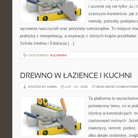
i uczenie się nie tylko „tu i
szerszym kontekście: jak z
metody, potrzeby podopiecz
wyzwania nauczycieli oraz priorytety samorządów. To miejsce stw
praktykę z interpretacją, a inspiracje z różnych krajów przekład
Szkoła średnia i Edukacja […]
CATEGORIES:
KULINARIA
DREWNO W ŁAZIENCE I KUCHNI
POSTED BY ADMIN
LUT - 13 - 2026
MOŻLIWOŚĆ KOMENTOWA
Ta platforma to wszechstro
poświęcony temu, co w prak
różnicę w konstrukcjach: m
zastosowań nośnych. Jeżeli 
inwestycji, remont, podest
albo detale stolarskie, zna