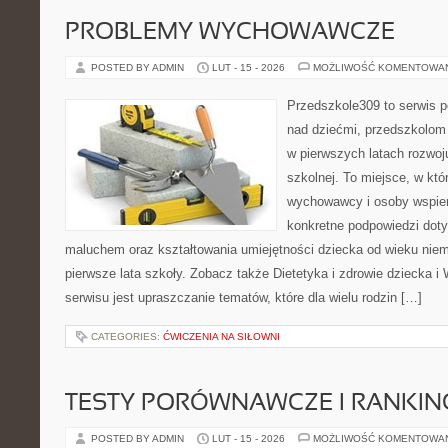
PROBLEMY WYCHOWAWCZE
POSTED BY ADMIN
LUT - 15 - 2026
MOŻLIWOŚĆ KOMENTOWA
Przedszkole309 to serwis 
nad dziećmi, przedszkolom 
w pierwszych latach rozwoj
szkolnej. To miejsce, w kt
wychowawcy i osoby wspier
konkretne podpowiedzi dot
maluchem oraz kształtowania umiejętności dziecka od wieku nie
pierwsze lata szkoły. Zobacz także Dietetyka i zdrowie dziecka i
serwisu jest upraszczanie tematów, które dla wielu rodzin […]
CATEGORIES:
ĆWICZENIA NA SIŁOWNI
TESTY PORÓWNAWCZE I RANKIN
POSTED BY ADMIN
LUT - 15 - 2026
MOŻLIWOŚĆ KOMENTOWA