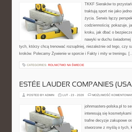
TKKF Sieraków to przystań i
traktują sport nie jako jedn
życia. Serwis łączy perspe
codziennością: pokazuje, j
kroku, jak dbać o bezpiecze
nawyki w duchu świadomej r
tych, którzy chcą trenować rozsądniej, niezależnie od tego, czy 
kroków. Polecamy Żywienie w sporcie i Fakty i mity w treningu. [
CATEGORIES:
ROLNICTWO NA ŚWIECIE
ESTÉE LAUDER COMPANIES (USA
POSTED BY ADMIN
LUT - 23 - 2026
MOŻLIWOŚĆ KOMENTOWA
johnmasters-polska.pl to se
interesują się kosmetykami
trafne decyzje zakupowe or
stworzone z myślą o tych, k