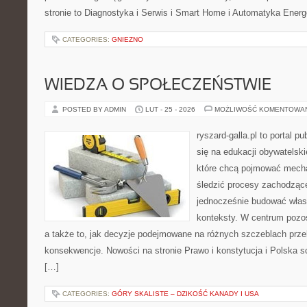
stronie to Diagnostyka i Serwis i Smart Home i Automatyka Ener
CATEGORIES:
GNIEZNO
WIEDZA O SPOŁECZEŃSTWIE
POSTED BY ADMIN
LUT - 25 - 2026
MOŻLIWOŚĆ KOMENTOWA
ryszard-galla.pl to portal p
się na edukacji obywatelski
które chcą pojmować mecha
śledzić procesy zachodząc
jednocześnie budować własn
konteksty. W centrum pozos
a także to, jak decyzje podejmowane na różnych szczeblach prze
konsekwencje. Nowości na stronie Prawo i konstytucja i Polska sc
[…]
CATEGORIES:
GÓRY SKALISTE – DZIKOŚĆ KANADY I USA