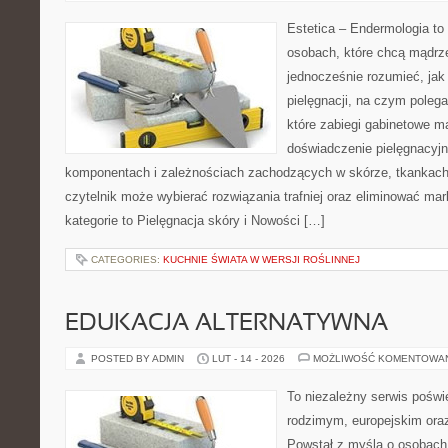
Estetica – Endermologia to
osobach, które chcą mądrze
jednocześnie rozumieć, jak 
pielęgnacji, na czym poleg
które zabiegi gabinetowe m
doświadczenie pielęgnacyjn
komponentach i zależnościach zachodzących w skórze, tkankach 
czytelnik może wybierać rozwiązania trafniej oraz eliminować ma
kategorie to Pielęgnacja skóry i Nowości […]
CATEGORIES:
KUCHNIE ŚWIATA W WERSJI ROŚLINNEJ
EDUKACJA ALTERNATYWNA
POSTED BY ADMIN
LUT - 14 - 2026
MOŻLIWOŚĆ KOMENTOWA
To niezależny serwis poświ
rodzimym, europejskim or
Powstał z myślą o osobach,