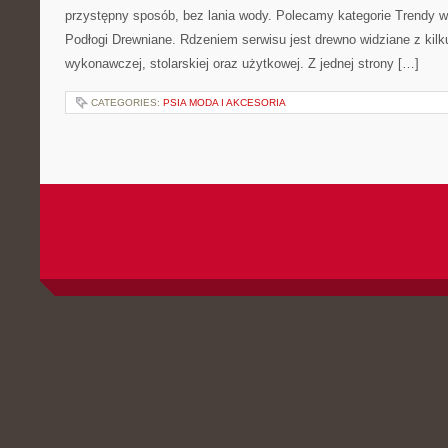
przystępny sposób, bez lania wody. Polecamy kategorie Trendy w 
Podłogi Drewniane. Rdzeniem serwisu jest drewno widziane z kilk
wykonawczej, stolarskiej oraz użytkowej. Z jednej strony […]
CATEGORIES:
PSIA MODA I AKCESORIA