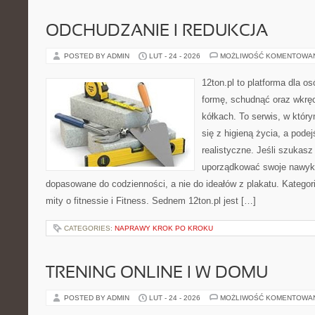
ODCHUDZANIE I REDUKCJA
POSTED BY ADMIN
LUT - 24 - 2026
MOŻLIWOŚĆ KOMENTOWA
12ton.pl to platforma dla o
formę, schudnąć oraz wkręc
kółkach. To serwis, w któr
się z higieną życia, a podej
realistyczne. Jeśli szukas
uporządkować swoje nawyki
dopasowane do codzienności, a nie do ideałów z plakatu. Kategori
mity o fitnessie i Fitness. Sednem 12ton.pl jest […]
CATEGORIES:
NAPRAWY KROK PO KROKU
TRENING ONLINE I W DOMU
POSTED BY ADMIN
LUT - 24 - 2026
MOŻLIWOŚĆ KOMENTOWA