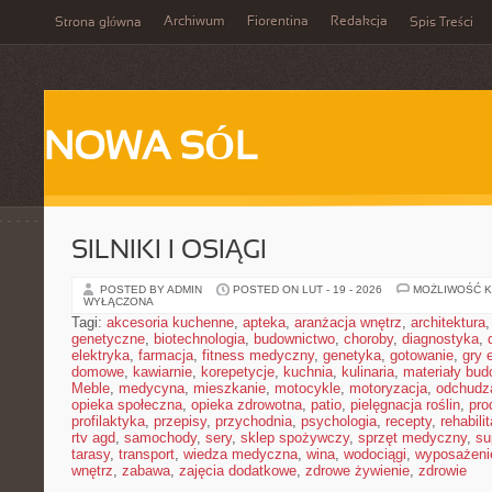
Archiwum
Fiorentina
Redakcja
Strona główna
Spis Treści
NOWA SÓL
SILNIKI I OSIĄGI
POSTED BY ADMIN
POSTED ON LUT - 19 - 2026
MOŻLIWOŚĆ 
WYŁĄCZONA
Tagi:
akcesoria kuchenne
,
apteka
,
aranżacja wnętrz
,
architektura
genetyczne
,
biotechnologia
,
budownictwo
,
choroby
,
diagnostyka
,
elektryka
,
farmacja
,
fitness medyczny
,
genetyka
,
gotowanie
,
gry 
domowe
,
kawiarnie
,
korepetycje
,
kuchnia
,
kulinaria
,
materiały bud
Meble
,
medycyna
,
mieszkanie
,
motocykle
,
motoryzacja
,
odchudz
opieka społeczna
,
opieka zdrowotna
,
patio
,
pielęgnacja roślin
,
pro
profilaktyka
,
przepisy
,
przychodnia
,
psychologia
,
recepty
,
rehabili
rtv agd
,
samochody
,
sery
,
sklep spożywczy
,
sprzęt medyczny
,
su
tarasy
,
transport
,
wiedza medyczna
,
wina
,
wodociągi
,
wyposażeni
wnętrz
,
zabawa
,
zajęcia dodatkowe
,
zdrowe żywienie
,
zdrowie