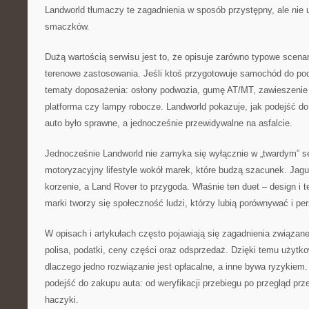
Landworld tłumaczy te zagadnienia w sposób przystępny, ale nie 
smaczków.
Dużą wartością serwisu jest to, że opisuje zarówno typowe scenari
terenowe zastosowania. Jeśli ktoś przygotowuje samochód do pod
tematy doposażenia: osłony podwozia, gumę AT/MT, zawieszenie 
platforma czy lampy robocze. Landworld pokazuje, jak podejść do
auto było sprawne, a jednocześnie przewidywalne na asfalcie.
Jednocześnie Landworld nie zamyka się wyłącznie w „twardym” se
motoryzacyjny lifestyle wokół marek, które budzą szacunek. Jagu
korzenie, a Land Rover to przygoda. Właśnie ten duet – design i t
marki tworzy się społeczność ludzi, którzy lubią porównywać i pe
W opisach i artykułach często pojawiają się zagadnienia związan
polisa, podatki, ceny części oraz odsprzedaż. Dzięki temu użytk
dlaczego jedno rozwiązanie jest opłacalne, a inne bywa ryzykiem
podejść do zakupu auta: od weryfikacji przebiegu po przegląd pr
haczyki.