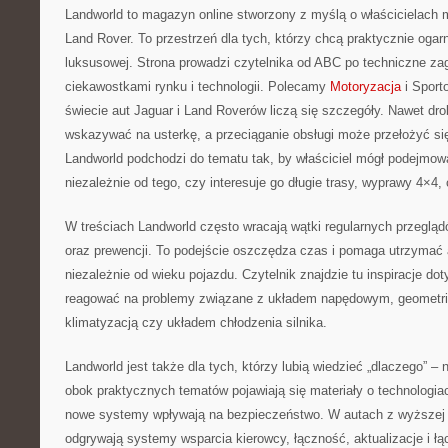
Landworld to magazyn online stworzony z myślą o właścicielach 
Land Rover. To przestrzeń dla tych, którzy chcą praktycznie ogar
luksusowej. Strona prowadzi czytelnika od ABC po techniczne zag
ciekawostkami rynku i technologii. Polecamy
Motoryzacja
i Sport
świecie aut Jaguar i Land Roverów liczą się szczegóły. Nawet dro
wskazywać na usterkę, a przeciąganie obsługi może przełożyć si
Landworld podchodzi do tematu tak, by właściciel mógł podejmow
niezależnie od tego, czy interesuje go długie trasy, wyprawy 4×4, c
W treściach Landworld często wracają wątki regularnych przegląd
oraz prewencji. To podejście oszczędza czas i pomaga utrzymać a
niezależnie od wieku pojazdu. Czytelnik znajdzie tu inspiracje do
reagować na problemy związane z układem napędowym, geometrią
klimatyzacją czy układem chłodzenia silnika.
Landworld jest także dla tych, którzy lubią wiedzieć „dlaczego” – n
obok praktycznych tematów pojawiają się materiały o technologiac
nowe systemy wpływają na bezpieczeństwo. W autach z wyższej p
odgrywają systemy wsparcia kierowcy, łączność, aktualizacje i 