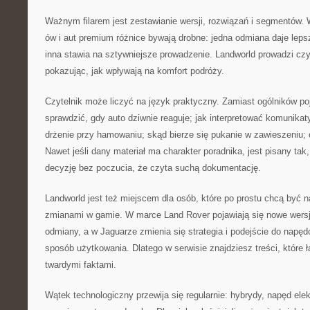
Ważnym filarem jest zestawianie wersji, rozwiązań i segmentów
ów i aut premium różnice bywają drobne: jedna odmiana daje leps
inna stawia na sztywniejsze prowadzenie. Landworld prowadzi czyt
pokazując, jak wpływają na komfort podróży.
Czytelnik może liczyć na język praktyczny. Zamiast ogólników poj
sprawdzić, gdy auto dziwnie reaguje; jak interpretować komunikat
drżenie przy hamowaniu; skąd bierze się pukanie w zawieszeniu;
Nawet jeśli dany materiał ma charakter poradnika, jest pisany ta
decyzję bez poczucia, że czyta suchą dokumentację.
Landworld jest też miejscem dla osób, które po prostu chcą być n
zmianami w gamie. W marce Land Rover pojawiają się nowe wersje
odmiany, a w Jaguarze zmienia się strategia i podejście do napę
sposób użytkowania. Dlatego w serwisie znajdziesz treści, które 
twardymi faktami.
Wątek technologiczny przewija się regularnie: hybrydy, napęd ele