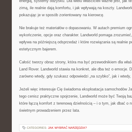
energią, systemy odzysku. Dla wielu właścicieli ważne jest, jak t
zimą, ile realnie dają komfortu, i jak wpływają na koszty. Landwor
pokazując je w sposób zorientowany na kierowcę.
Nie brakuje też materiałów o dopasowaniu. W autach premium og
wykończenie, opcje oraz charakter. Landworld pomaga zrozumieć, 
wpływa na późniejszą odsprzedaż i które rozwiązania są realnie p
estetycznym bajerem.
Całość tworzy obraz strony, która ma być przewodnikiem dla właśc
Land Rover. Landworld stawia na konkret, ale dba też o emocje. 
zarówno wtedy, gdy szukasz odpowiedzi „na szybko”, jak i wtedy,
Jeżeli więc interesuje Cię świadoma eksploatacja samochodów Ja
tego cenisz praktyczne spojrzenie, Landworld może być Twoją ba
które łączą komfort z terenową dzielnością – i o tym, jak dbać o n
świetnym prowadzeniem przez lata.
CATEGORIES:
JAK WYBRAĆ NARZĘDZIA?