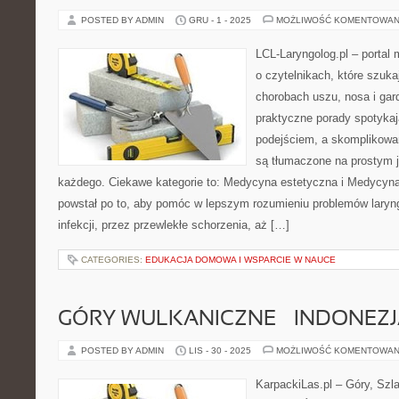
POSTED BY ADMIN
GRU - 1 - 2025
MOŻLIWOŚĆ KOMENTOWAN
LCL-Laryngolog.pl – portal
o czytelnikach, które szuka
chorobach uszu, nosa i gar
praktyczne porady spotyka
podejściem, a skomplikow
są tłumaczone na prostym 
każdego. Ciekawe kategorie to: Medycyna estetyczna i Medycyn
powstał po to, aby pomóc w lepszym rozumieniu problemów laryn
infekcji, przez przewlekłe schorzenia, aż […]
CATEGORIES:
EDUKACJA DOMOWA I WSPARCIE W NAUCE
GÓRY WULKANICZNE – INDONEZJA 
POSTED BY ADMIN
LIS - 30 - 2025
MOŻLIWOŚĆ KOMENTOWAN
KarpackiLas.pl – Góry, Szl