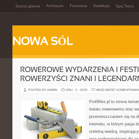
Archiwum
Fiorentina
Redakcja
Strona główna
Spis Treści
NOWA SÓL
ROWEROWE WYDARZENIA I FESTI
ROWERZYŚCI ZNANI I LEGENDAR
POSTED BY ADMIN
GRU - 2 - 2025
MOŻLIWOŚĆ KOMENTOWAN
ProfiBike.pl to strona tem
światu rowerowemu oraz ws
przemieszczaniem się na d
internetu, w którym pasja d
rzetelną wiedzą, inspirując
oraz podpowiedziami dla o