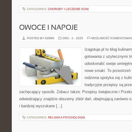
CATEGORIES:
CHOROBY I LECZENIE KONI
OWOCE I NAPOJE
POSTED BY ADMIN
GRU - 2 - 2025
MOŻLIWOŚĆ KOMENTOWAN
Izagotuje.pl to blog kulinar
gotowania z użytecznymi tr
udoskonalić swoje umiejętn
nowe smaki. To przestrzeń 
rodzinna spotyka się z kuli
tradycyjne przepisy są prz
zachęcający sposób. Zobacz także: Przepisy świąteczne i Przekąs
odwiedzający znajdzie obszerny zbiór dań, obejmującą zarówno sz
i bardziej wyszukane […]
CATEGORIES:
RELIGIA A PSYCHOLOGIA