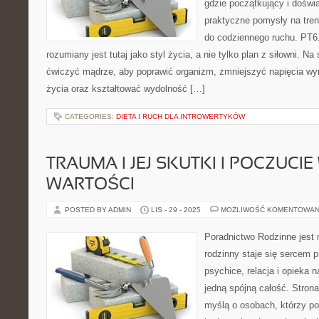
gdzie początkujący i doświ
praktyczne pomysły na tren
do codziennego ruchu. PT6.p
rozumiany jest tutaj jako styl życia, a nie tylko plan z siłowni. Na
ćwiczyć mądrze, aby poprawić organizm, zmniejszyć napięcia wyn
życia oraz kształtować wydolność […]
CATEGORIES:
DIETA I RUCH DLA INTROWERTYKÓW
TRAUMA I JEJ SKUTKI I POCZUCI
WARTOŚCI
POSTED BY ADMIN
LIS - 29 - 2025
MOŻLIWOŚĆ KOMENTOWAN
Poradnictwo Rodzinne jest
rodzinny staje się sercem p
psychice, relacja i opieka n
jedną spójną całość. Stron
myślą o osobach, którzy p