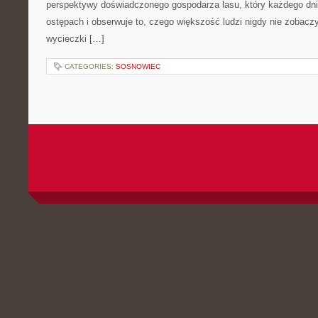
perspektywy doświadczonego gospodarza lasu, który każdego dni
ostępach i obserwuje to, czego większość ludzi nigdy nie zobacz
wycieczki […]
CATEGORIES:
SOSNOWIEC