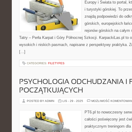
Europy i Świata to portal, k
i turystyki górskiej. To prz
znajdą podpowiedzi do odk
górskich, europejskich łań
rejonów górskich na całym 
Tatry – Perła Karpat i Góry Północnej Szkocji. KarpackiLas.pl to 
wysokich i niskich pasmach, napisane z perspektywy praktyka. Z
[…]
CATEGORIES:
FILETYPES
PSYCHOLOGIA ODCHUDZANIA I F
POCZĄTKUJĄCYCH
POSTED BY ADMIN
LIS - 29 - 2025
MOŻLIWOŚĆ KOMENTOWAN
PT6.pl to nowoczesny serwi
całości poświęcony jest ćw
praktycznym treningom dla 