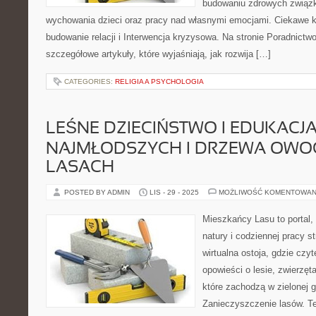
budowaniu zdrowych związ
wychowania dzieci oraz pracy nad własnymi emocjami. Ciekawe k
budowanie relacji i Interwencja kryzysowa. Na stronie Poradnic
szczegółowe artykuły, które wyjaśniają, jak rozwija […]
CATEGORIES:
RELIGIA A PSYCHOLOGIA
LEŚNE DZIECIŃSTWO I EDUKACJ
NAJMŁODSZYCH I DRZEWA OW
LASACH
POSTED BY ADMIN
LIS - 29 - 2025
MOŻLIWOŚĆ KOMENTOWAN
Mieszkańcy Lasu to portal, 
natury i codziennej pracy s
wirtualna ostoja, gdzie czy
opowieści o lesie, zwierzęt
które zachodzą w zielonej g
Zanieczyszczenie lasów. Ten