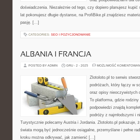
doświadczenia. Niezależnie od tego, czy dopiero planujesz kupić 
lat pokonujesz długie dystanse, na ProfiBike.pl znajdziesz materi
pasję. […]
CATEGORIES:
SEO I POZYCJONOWANIE
ALBANIA I FRANCJA
POSTED BY ADMIN
GRU - 2 - 2025
MOŻLIWOŚĆ KOMENTOWAN
Zlotoloto.pl to serwis stwo
podróżach, który łączy w so
oraz opisy nieoczywistych 
To platforma, gdzie rodzin
podpowiedzi znajdą komple
podróży z najmłodszymi i n
Turystycznie polecamy Austria i Jordania. Zlotoloto.pl pokazuje,
świata mogą być jednocześnie osiągalne, przemyślane i pełne rad
kroku można odkrywać, jak zamienić […]