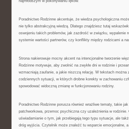
najmłodszym w pokonywaniu lęków.
Poradnictwo Rodzinne akcentuje, że wiedza psychologiczna moż
nie tylko abstrakcyjną wiedzą. Dlatego znajdziesz tutaj wskazówki
oswojeniu takich problemów, jak zazdrość w związku, wypalenie ro
systemie wartości partnerów, czy konflikty między rodzicami a na
Strona nakierowuje mocny akcent na intencjonalne tworzenie wię
Rodzinne motywuje, aby zwolnić na zwykłe dni w rodzinie i przean
wzmacniają zaufanie, a jakie niszczą relację. W tekstach można 
codziennych sytuacji, w których drobne korekty w zachowaniu cz
spowodować widoczną zmianę w funkcjonowaniu rodziny.
Poradnictwo Rodzinne porusza również wrażliwe tematy, takie jak 
patchworkowa, przemoc psychiczna czy uzależnienia w rodzinie. C
uświadamianie o tym, jak przebiegają tego typu sytuacje, ale ta
dróg wyjścia. Czytelnik może znaleźć tu wsparcie emocjonalne, 