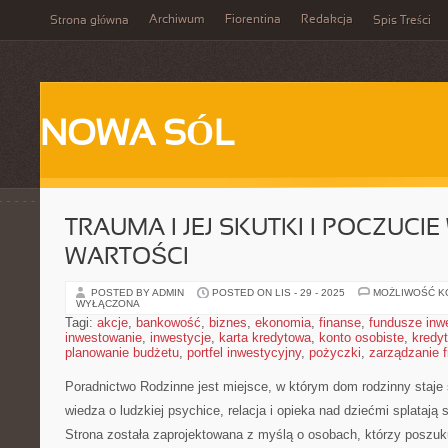
Archiwum
Fiorentina
Redakcja
Strona główna
Spis Treści
NOWA SÓL
TRAUMA I JEJ SKUTKI I POCZUCI
WARTOŚCI
POSTED BY ADMIN
POSTED ON LIS - 29 - 2025
MOŻLIWOŚĆ 
WYŁĄCZONA
Tagi:
akcje
,
bankowość
,
biznes
,
ekonomia
,
finanse
,
fundusze inw
inwestowanie
,
inwestycje
,
karta kredytowa
,
konto osobiste
,
kredyt
planowanie budżetu
,
portfel inwestycyjny
,
pożyczki
,
zarządzanie 
Poradnictwo Rodzinne jest miejsce, w którym dom rodzinny staje
wiedza o ludzkiej psychice, relacja i opieka nad dziećmi splatają 
Strona została zaprojektowana z myślą o osobach, którzy poszu