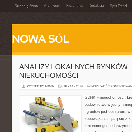
Archiwum
Fiorentina
Redakcja
Strona główna
Spis Treści
NOWA SÓL
ANALIZY LOKALNYCH RYNKÓW
NIERUCHOMOŚCI
POSTED BY ADMIN
LIP - 14 - 2026
MOŻLIWOŚĆ KOMENTOWAN
GDNK – nieruchomości, kre
budownictwo w jednym mie
i gruntów jest obszarem, 
zobowiązania łączą się z z
zmianami gospodarczymi or