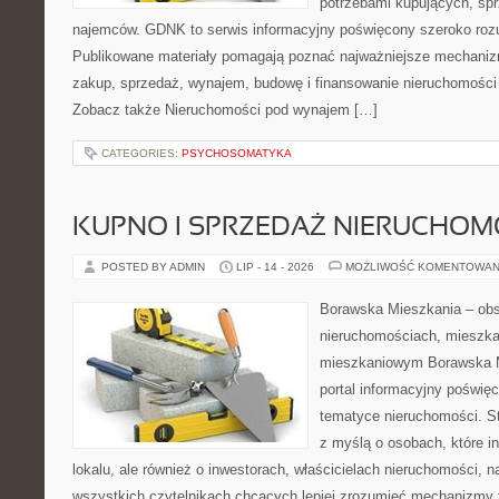
potrzebami kupujących, sprz
najemców. GDNK to serwis informacyjny poświęcony szeroko ro
Publikowane materiały pomagają poznać najważniejsze mechaniz
zakup, sprzedaż, wynajem, budowę i finansowanie nieruchomości 
Zobacz także Nieruchomości pod wynajem […]
CATEGORIES:
PSYCHOSOMATYKA
KUPNO I SPRZEDAŻ NIERUCHOM
POSTED BY ADMIN
LIP - 14 - 2026
MOŻLIWOŚĆ KOMENTOWAN
Borawska Mieszkania – ob
nieruchomościach, mieszka
mieszkaniowym Borawska Mi
portal informacyjny poświę
tematyce nieruchomości. S
z myślą o osobach, które i
lokalu, ale również o inwestorach, właścicielach nieruchomości, 
wszystkich czytelnikach chcących lepiej zrozumieć mechanizmy 