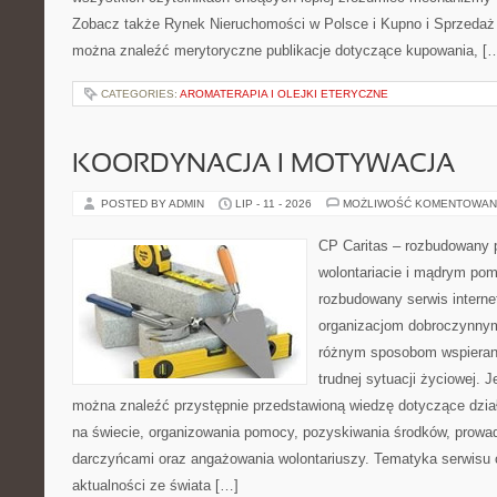
Zobacz także Rynek Nieruchomości w Polsce i Kupno i Sprzedaż
można znaleźć merytoryczne publikacje dotyczące kupowania, [
CATEGORIES:
AROMATERAPIA I OLEJKI ETERYCZNE
KOORDYNACJA I MOTYWACJA
POSTED BY ADMIN
LIP - 11 - 2026
MOŻLIWOŚĆ KOMENTOWAN
CP Caritas – rozbudowany p
wolontariacie i mądrym pom
rozbudowany serwis intern
organizacjom dobroczynnym,
różnym sposobom wspierani
trudnej sytuacji życiowej. 
można znaleźć przystępnie przedstawioną wiedzę dotyczące działa
na świecie, organizowania pomocy, pozyskiwania środków, prowad
darczyńcami oraz angażowania wolontariuszy. Tematyka serwisu 
aktualności ze świata […]