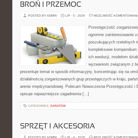
BROŃ I PRZEMOC
POSTED BY ADMIN
LIP - 5 - 2026
MOŻLIWOŚĆ KOMENTOWAN
Przestępczość zorganizowan
ogromne zainteresowanie za
poszukujących rzetelnych i
kompleksowe kompendium in
ich ewolucji, modelom dział
wyzwaniom związanym z b
prezentuje temat w sposób informacyjny, koncentrując się na om
działalnością zorganizowanych grup przestępczych w kraju, pańs
arenie międzynarodowej. Polecam Nowoczesna Przestępczość i B
opisuje najważniejsze zagadnienia […]
CATEGORIES:
SARATÓW
SPRZĘT I AKCESORIA
POSTED BY ADMIN
LIP - 4 - 2026
MOŻLIWOŚĆ KOMENTOWAN