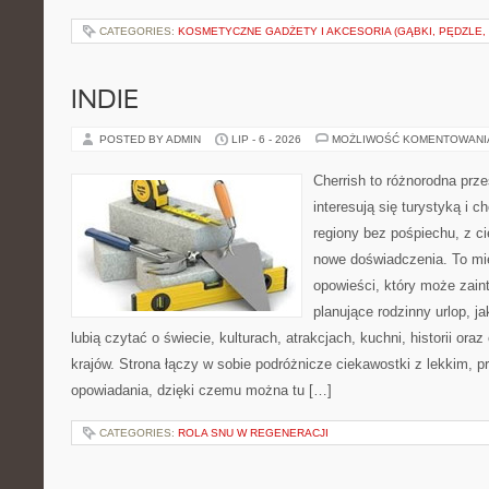
CATEGORIES:
KOSMETYCZNE GADŻETY I AKCESORIA (GĄBKI, PĘDZLE,
INDIE
POSTED BY ADMIN
LIP - 6 - 2026
MOŻLIWOŚĆ KOMENTOWAN
Cherrish to różnorodna prze
interesują się turystyką i
regiony bez pośpiechu, z ci
nowe doświadczenia. To mi
opowieści, który może zai
planujące rodzinny urlop, ja
lubią czytać o świecie, kulturach, atrakcjach, kuchni, historii ora
krajów. Strona łączy w sobie podróżnicze ciekawostki z lekkim,
opowiadania, dzięki czemu można tu […]
CATEGORIES:
ROLA SNU W REGENERACJI