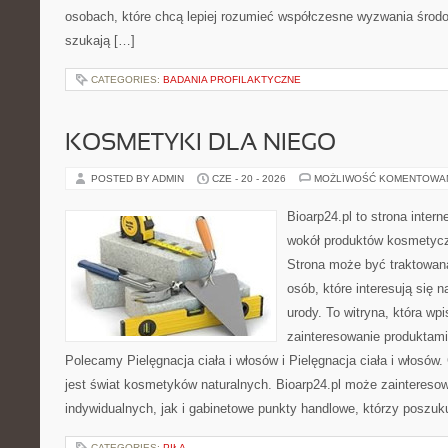
osobach, które chcą lepiej rozumieć współczesne wyzwania środ
szukają […]
CATEGORIES:
BADANIA PROFILAKTYCZNE
KOSMETYKI DLA NIEGO
POSTED BY ADMIN
CZE - 20 - 2026
MOŻLIWOŚĆ KOMENTOWA
Bioarp24.pl to strona intern
wokół produktów kosmetycz
Strona może być traktowana
osób, które interesują się 
urody. To witryna, która wp
zainteresowanie produktami
Polecamy Pielęgnacja ciała i włosów i Pielęgnacja ciała i włos
jest świat kosmetyków naturalnych. Bioarp24.pl może zaintereso
indywidualnych, jak i gabinetowe punkty handlowe, którzy poszuk
CATEGORIES:
PIŁA