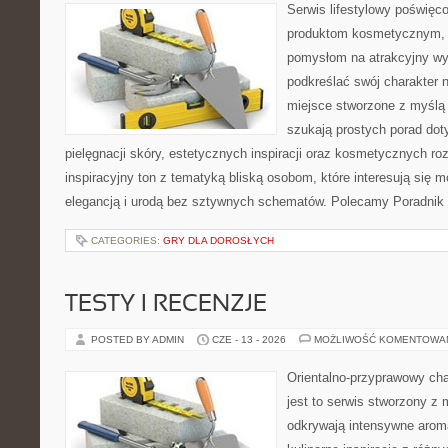
Serwis lifestylowy poświęcon
produktom kosmetycznym, u
pomysłom na atrakcyjny wyg
podkreślać swój charakter n
miejsce stworzone z myślą 
szukają prostych porad dot
pielęgnacji skóry, estetycznych inspiracji oraz kosmetycznych ro
inspiracyjny ton z tematyką bliską osobom, które interesują się m
elegancją i urodą bez sztywnych schematów. Polecamy Poradnik 
CATEGORIES:
GRY DLA DOROSŁYCH
TESTY I RECENZJE
POSTED BY ADMIN
CZE - 13 - 2026
MOŻLIWOŚĆ KOMENTOWA
Orientalno-przyprawowy char
jest to serwis stworzony z 
odkrywają intensywne aroma