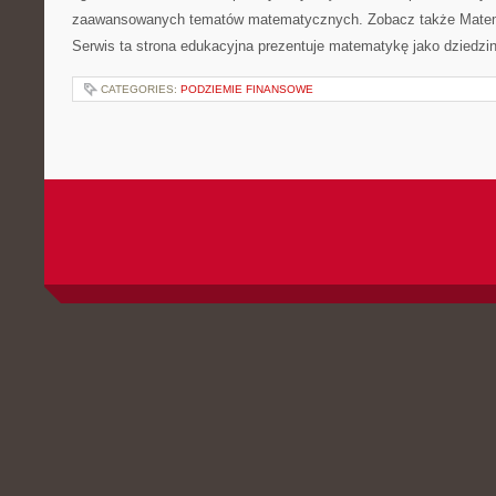
zaawansowanych tematów matematycznych. Zobacz także Matem
Serwis ta strona edukacyjna prezentuje matematykę jako dziedzin
CATEGORIES:
PODZIEMIE FINANSOWE