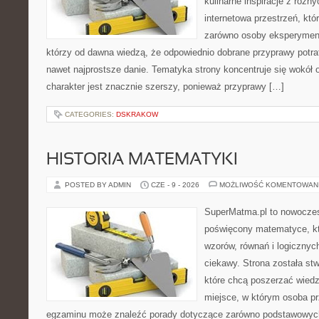
kulinarne inspiracje z różny
internetowa przestrzeń, kt
zarówno osoby eksperymentu
którzy od dawna wiedzą, że odpowiednio dobrane przyprawy potraf
nawet najprostsze danie. Tematyka strony koncentruje się wokół or
charakter jest znacznie szerszy, ponieważ przyprawy […]
CATEGORIES:
DSKRAKOW
HISTORIA MATEMATYKI
POSTED BY ADMIN
CZE - 9 - 2026
MOŻLIWOŚĆ KOMENTOWAN
SuperMatma.pl to nowoczes
poświęcony matematyce, któ
wzorów, równań i logicznyc
ciekawy. Strona została st
które chcą poszerzać wied
miejsce, w którym osoba pr
egzaminu może znaleźć porady dotyczące zarówno podstawowych z