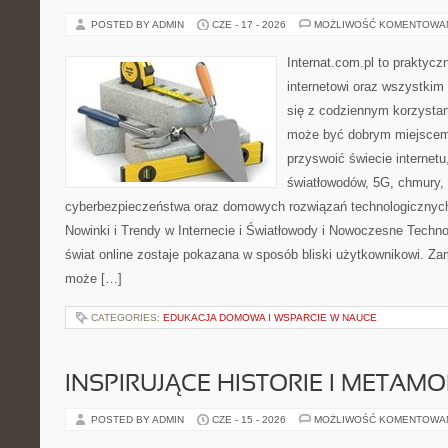
POSTED BY ADMIN
CZE - 17 - 2026
MOŻLIWOŚĆ KOMENTOWA
Internat.com.pl to praktyc
internetowi oraz wszystkim
się z codziennym korzystan
może być dobrym miejscem 
przyswoić świecie internet
światłowodów, 5G, chmury, 
cyberbezpieczeństwa oraz domowych rozwiązań technologicznych
Nowinki i Trendy w Internecie i Światłowody i Nowoczesne Techno
świat online zostaje pokazana w sposób bliski użytkownikowi. Zami
może […]
CATEGORIES:
EDUKACJA DOMOWA I WSPARCIE W NAUCE
INSPIRUJĄCE HISTORIE I METAM
POSTED BY ADMIN
CZE - 15 - 2026
MOŻLIWOŚĆ KOMENTOWA