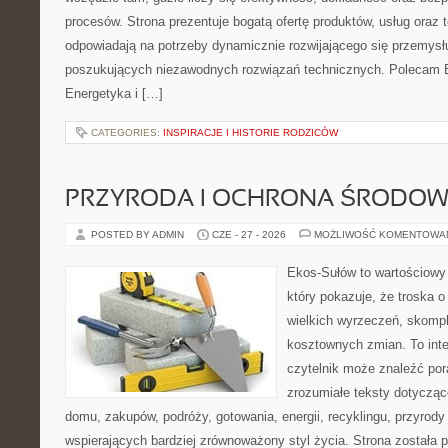
procesów. Strona prezentuje bogatą ofertę produktów, usług oraz t
odpowiadają na potrzeby dynamicznie rozwijającego się przemysłu
poszukujących niezawodnych rozwiązań technicznych. Polecam E
Energetyka i […]
CATEGORIES:
INSPIRACJE I HISTORIE RODZICÓW
PRZYRODA I OCHRONA ŚRODOW
POSTED BY ADMIN
CZE - 27 - 2026
MOŻLIWOŚĆ KOMENTOWA
Ekos-Sułów to wartościowy 
który pokazuje, że troska 
wielkich wyrzeczeń, skompl
kosztownych zmian. To int
czytelnik może znaleźć por
zrozumiałe teksty dotyczą
domu, zakupów, podróży, gotowania, energii, recyklingu, przyrod
wspierających bardziej zrównoważony styl życia. Strona została