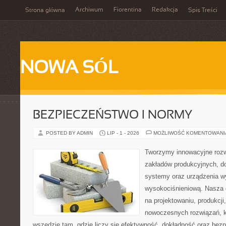
Archiwum
Fiorentina
Redakcja
Strona główna
Spis Treści
NOWA SÓL
BEZPIECZEŃSTWO I NORMY
POSTED BY ADMIN
LIP - 1 - 2026
MOŻLIWOŚĆ KOMENTOWAN
Tworzymy innowacyjne rozw
zakładów produkcyjnych, d
systemy oraz urządzenia w
wysokociśnieniową. Nasza d
na projektowaniu, produkcji
nowoczesnych rozwiązań, k
wszędzie tam, gdzie liczy się efektywność, dokładność oraz b