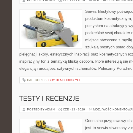
POSTED BY ADMIN
CZE - 15 - 2026
MOŻLIWOŚĆ KOMENTOWA
Serwis lifestylowy poświęcon
produktom kosmetycznym, u
pomysłom na atrakcyjny wyg
podkreślać swój charakter n
miejsce stworzone z myślą 
szukają prostych porad dot
pielęgnacji skóry, estetycznych inspiracji oraz kosmetycznych ro
inspiracyjny ton z tematyką bliską osobom, które interesują się m
elegancją i urodą bez sztywnych schematów. Polecamy Poradnik 
CATEGORIES:
GRY DLA DOROSŁYCH
TESTY I RECENZJE
POSTED BY ADMIN
CZE - 13 - 2026
MOŻLIWOŚĆ KOMENTOWA
Orientalno-przyprawowy char
jest to serwis stworzony z 