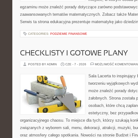
egzaminu może znaleźć porady dotyczące zarówno podstawowych z
zaawansowanych tematów matematycznych. Zobacz także Matem
Serwis ta strona edukacyjna prezentuje matematykę jako dziedzin
CATEGORIES:
PODZIEMIE FINANSOWE
CHECKLISTY I GOTOWE PLANY
POSTED BY ADMIN
CZE - 7 - 2026
MOŻLIWOŚĆ KOMENTOWAN
Sala Lacerta to inspirujący
tworzeniu wyjątkowych wyda
może znaleźć porady dotyc
żałobnych. Strona została 
osobach, które chcą zapla
estetyczny, bez przypadkow
organizacyjnego chaosu. To miejsce dla tych, którzy szukają kon
związanych z wyborem sali, menu, dekoracji, atrakcji, muzyki, b
oraz atmosfery całego spotkania. Nowości na stronie Budżet i Fin