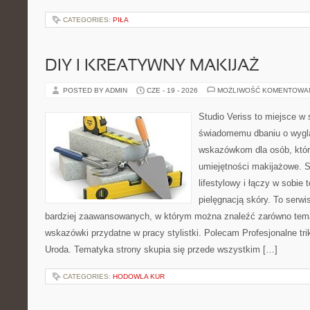
CATEGORIES:
PIŁA
DIY I KREATYWNY MAKIJAŻ
POSTED BY ADMIN
CZE - 19 - 2026
MOŻLIWOŚĆ KOMENTOWA
Studio Veriss to miejsce w
świadomemu dbaniu o wygl
wskazówkom dla osób, któr
umiejętności makijażowe. S
lifestylowy i łączy w sobie
pielęgnacją skóry. To serwi
bardziej zaawansowanych, w którym można znaleźć zarówno temat
wskazówki przydatne w pracy stylistki. Polecam Profesjonalne tri
Uroda. Tematyka strony skupia się przede wszystkim […]
CATEGORIES:
HODOWLA KUR