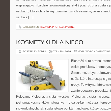
wspierających bardziej zrównoważony styl życia. Strona została
osobach, które chcą lepiej rozumieć współczesne wyzwania środ
szukają […]
CATEGORIES:
BADANIA PROFILAKTYCZNE
KOSMETYKI DLA NIEGO
POSTED BY ADMIN
CZE - 20 - 2026
MOŻLIWOŚĆ KOMENTOWA
Bioarp24.pl to strona intern
wokół produktów kosmetycz
Strona może być traktowana
osób, które interesują się 
urody. To witryna, która wp
zainteresowanie produktami
Polecamy Pielęgnacja ciała i włosów i Pielęgnacja ciała i włos
jest świat kosmetyków naturalnych. Bioarp24.pl może zaintereso
indywidualnych, jak i gabinetowe punkty handlowe, którzy poszuk