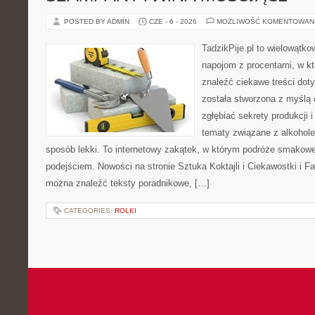
POSTED BY ADMIN
CZE - 6 - 2026
MOŻLIWOŚĆ KOMENTOWAN
TadzikPije.pl to wielowątko
napojom z procentami, w k
znaleźć ciekawe treści dot
została stworzona z myślą 
zgłębiać sekrety produkcji 
tematy związane z alkohol
sposób lekki. To internetowy zakątek, w którym podróże smakowe
podejściem. Nowości na stronie Sztuka Koktajli i Ciekawostki i Fak
można znaleźć teksty poradnikowe, […]
CATEGORIES:
ROLKI