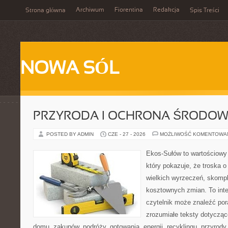
Archiwum
Fiorentina
Redakcja
Strona główna
Spis Treści
NOWA SÓL
PRZYRODA I OCHRONA ŚRODOW
POSTED BY ADMIN
CZE - 27 - 2026
MOŻLIWOŚĆ KOMENTOWA
Ekos-Sułów to wartościowy 
który pokazuje, że troska 
wielkich wyrzeczeń, skompl
kosztownych zmian. To int
czytelnik może znaleźć por
zrozumiałe teksty dotyczą
domu, zakupów, podróży, gotowania, energii, recyklingu, przyrod