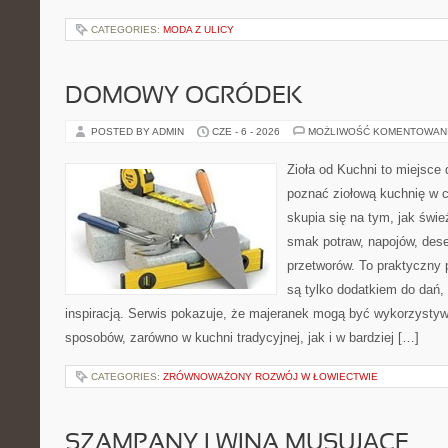
CATEGORIES:
MODA Z ULICY
DOMOWY OGRÓDEK
POSTED BY ADMIN
CZE - 6 - 2026
MOŻLIWOŚĆ KOMENTOWAN
Zioła od Kuchni to miejsce d
poznać ziołową kuchnię w 
skupia się na tym, jak świe
smak potraw, napojów, des
przetworów. To praktyczny p
są tylko dodatkiem do dań, 
inspiracją. Serwis pokazuje, że majeranek mogą być wykorzysty
sposobów, zarówno w kuchni tradycyjnej, jak i w bardziej […]
CATEGORIES:
ZRÓWNOWAŻONY ROZWÓJ W ŁOWIECTWIE
SZAMPANY I WINA MUSUJĄCE