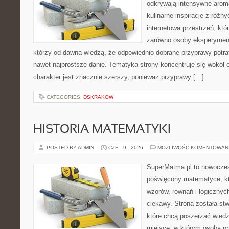
odkrywają intensywne aroma
kulinarne inspiracje z różny
internetowa przestrzeń, kt
zarówno osoby eksperymentu
którzy od dawna wiedzą, że odpowiednio dobrane przyprawy potraf
nawet najprostsze danie. Tematyka strony koncentruje się wokół or
charakter jest znacznie szerszy, ponieważ przyprawy […]
CATEGORIES:
DSKRAKOW
HISTORIA MATEMATYKI
POSTED BY ADMIN
CZE - 9 - 2026
MOŻLIWOŚĆ KOMENTOWAN
SuperMatma.pl to nowoczes
poświęcony matematyce, któ
wzorów, równań i logicznyc
ciekawy. Strona została st
które chcą poszerzać wied
miejsce, w którym osoba pr