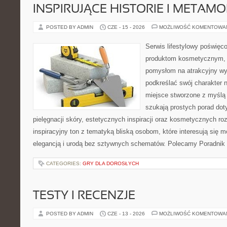
INSPIRUJĄCE HISTORIE I METAM
POSTED BY ADMIN
CZE - 15 - 2026
MOŻLIWOŚĆ KOMENTOWA
Serwis lifestylowy poświęcon
produktom kosmetycznym, u
pomysłom na atrakcyjny wyg
podkreślać swój charakter n
miejsce stworzone z myślą 
szukają prostych porad dot
pielęgnacji skóry, estetycznych inspiracji oraz kosmetycznych ro
inspiracyjny ton z tematyką bliską osobom, które interesują się m
elegancją i urodą bez sztywnych schematów. Polecamy Poradnik 
CATEGORIES:
GRY DLA DOROSŁYCH
TESTY I RECENZJE
POSTED BY ADMIN
CZE - 13 - 2026
MOŻLIWOŚĆ KOMENTOWA