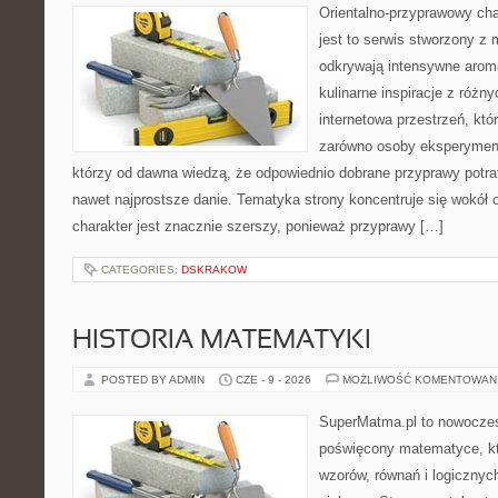
Orientalno-przyprawowy char
jest to serwis stworzony z 
odkrywają intensywne aroma
kulinarne inspiracje z różny
internetowa przestrzeń, kt
zarówno osoby eksperymentu
którzy od dawna wiedzą, że odpowiednio dobrane przyprawy potraf
nawet najprostsze danie. Tematyka strony koncentruje się wokół or
charakter jest znacznie szerszy, ponieważ przyprawy […]
CATEGORIES:
DSKRAKOW
HISTORIA MATEMATYKI
POSTED BY ADMIN
CZE - 9 - 2026
MOŻLIWOŚĆ KOMENTOWAN
SuperMatma.pl to nowoczes
poświęcony matematyce, któ
wzorów, równań i logicznyc