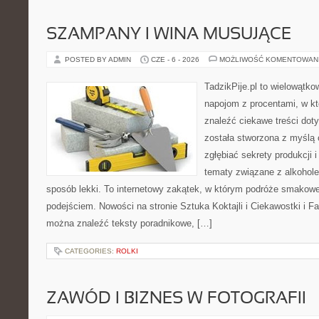
SZAMPANY I WINA MUSUJĄCE
POSTED BY ADMIN
CZE - 6 - 2026
MOŻLIWOŚĆ KOMENTOWAN
TadzikPije.pl to wielowątko
napojom z procentami, w k
znaleźć ciekawe treści dot
została stworzona z myślą 
zgłębiać sekrety produkcji 
tematy związane z alkohol
sposób lekki. To internetowy zakątek, w którym podróże smakowe
podejściem. Nowości na stronie Sztuka Koktajli i Ciekawostki i Fak
można znaleźć teksty poradnikowe, […]
CATEGORIES:
ROLKI
ZAWÓD I BIZNES W FOTOGRAFII