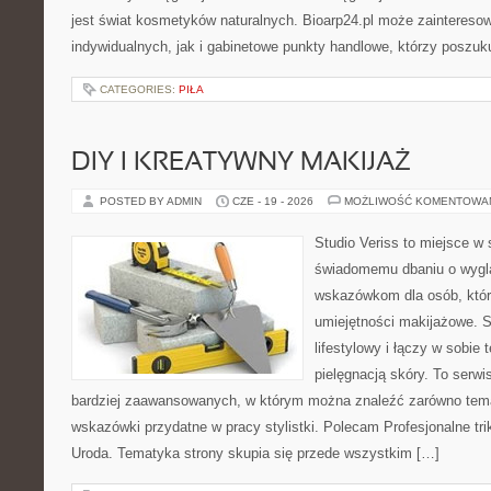
jest świat kosmetyków naturalnych. Bioarp24.pl może zaintereso
indywidualnych, jak i gabinetowe punkty handlowe, którzy poszuk
CATEGORIES:
PIŁA
DIY I KREATYWNY MAKIJAŻ
POSTED BY ADMIN
CZE - 19 - 2026
MOŻLIWOŚĆ KOMENTOWA
Studio Veriss to miejsce w
świadomemu dbaniu o wygl
wskazówkom dla osób, któr
umiejętności makijażowe. S
lifestylowy i łączy w sobie
pielęgnacją skóry. To serwi
bardziej zaawansowanych, w którym można znaleźć zarówno temat
wskazówki przydatne w pracy stylistki. Polecam Profesjonalne tri
Uroda. Tematyka strony skupia się przede wszystkim […]