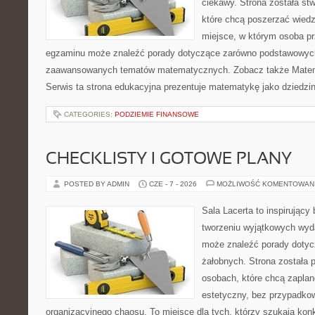
ciekawy. Strona została st
które chcą poszerzać wied
miejsce, w którym osoba pr
egzaminu może znaleźć porady dotyczące zarówno podstawowych z
zaawansowanych tematów matematycznych. Zobacz także Matem
Serwis ta strona edukacyjna prezentuje matematykę jako dziedzin
CATEGORIES:
PODZIEMIE FINANSOWE
CHECKLISTY I GOTOWE PLANY
POSTED BY ADMIN
CZE - 7 - 2026
MOŻLIWOŚĆ KOMENTOWAN
Sala Lacerta to inspirujący
tworzeniu wyjątkowych wyda
może znaleźć porady dotyc
żałobnych. Strona została 
osobach, które chcą zapla
estetyczny, bez przypadkow
organizacyjnego chaosu. To miejsce dla tych, którzy szukają kon