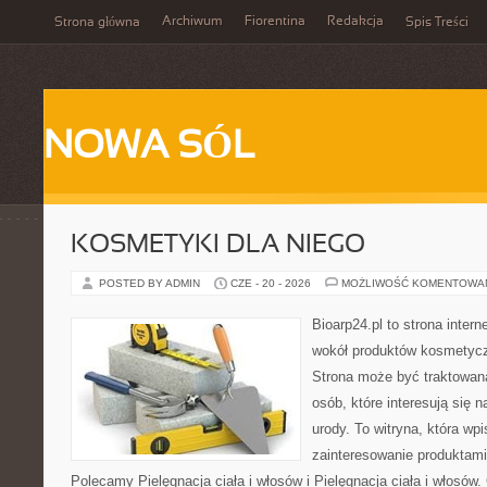
Archiwum
Fiorentina
Redakcja
Strona główna
Spis Treści
NOWA SÓL
KOSMETYKI DLA NIEGO
POSTED BY ADMIN
CZE - 20 - 2026
MOŻLIWOŚĆ KOMENTOWA
Bioarp24.pl to strona intern
wokół produktów kosmetycz
Strona może być traktowana
osób, które interesują się 
urody. To witryna, która wp
zainteresowanie produktami
Polecamy Pielęgnacja ciała i włosów i Pielęgnacja ciała i włos