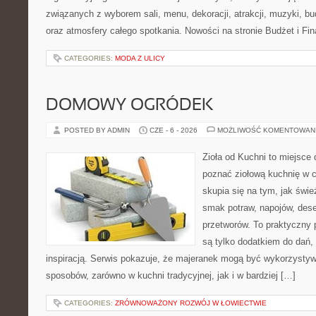
związanych z wyborem sali, menu, dekoracji, atrakcji, muzyki, b
oraz atmosfery całego spotkania. Nowości na stronie Budżet i Fin
CATEGORIES:
MODA Z ULICY
DOMOWY OGRÓDEK
POSTED BY ADMIN
CZE - 6 - 2026
MOŻLIWOŚĆ KOMENTOWAN
Zioła od Kuchni to miejsce d
poznać ziołową kuchnię w 
skupia się na tym, jak świe
smak potraw, napojów, des
przetworów. To praktyczny p
są tylko dodatkiem do dań, 
inspiracją. Serwis pokazuje, że majeranek mogą być wykorzysty
sposobów, zarówno w kuchni tradycyjnej, jak i w bardziej […]
CATEGORIES:
ZRÓWNOWAŻONY ROZWÓJ W ŁOWIECTWIE