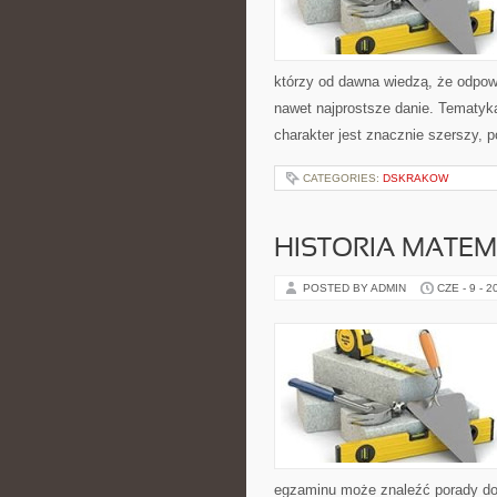
którzy od dawna wiedzą, że odpowi
nawet najprostsze danie. Tematyka 
charakter jest znacznie szerszy, 
CATEGORIES:
DSKRAKOW
HISTORIA MATEM
POSTED BY ADMIN
CZE - 9 - 2
egzaminu może znaleźć porady dot