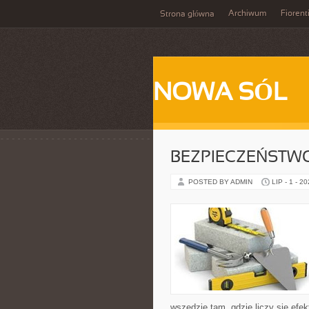
Archiwum
Fiorent
Strona główna
NOWA SÓL
BEZPIECZEŃSTW
POSTED BY ADMIN
LIP - 1 - 2
wszędzie tam, gdzie liczy się ef