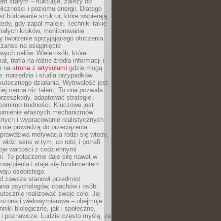
nem stałym – fluktuuje, zależy od
oliczności i poziomu energii. Dlatego
st budowanie struktur, które wspierają
edy, gdy zapał maleje. Techniki takie
małych kroków, monitorowanie
 tworzenie sprzyjającego otoczenia
zanse na osiągnięcie
wych celów. Wiele osób, które
at, trafia na różne źródła informacji i
ym na
strona z artykułami
gdzie mogą
e, narzędzia i studia przypadków
utecznego działania. Wytrwałość jest
iej cenna niż talent. To ona pozwala
rzeszkody, adaptować strategie i
 pomimo trudności. Kluczowe jest
zumienie własnych mechanizmów
znych i wypracowanie realistycznych
e nie prowadzą do przeciążenia.
prawdziwa motywacja rodzi się wtedy,
widzi sens w tym, co robi, i potrafi
oje wartości z codziennymi
. To połączenie daje siłę nawet w
wątpienia i staje się fundamentem
woju osobistego.
d zawsze stanowi przedmiot
ania psychologów, coachów i osób
tecznie realizować swoje cele. Jej
złożona i wielowymiarowa – obejmuje
niki biologiczne, jak i społeczne,
 i poznawcze. Ludzie często myślą, że