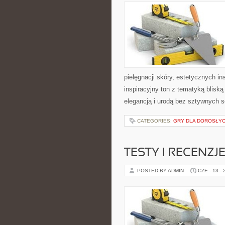
pielęgnacji skóry, estetycznych i
inspiracyjny ton z tematyką bliską
elegancją i urodą bez sztywnych 
CATEGORIES:
GRY DLA DOROSŁY
TESTY I RECENZJ
POSTED BY ADMIN
CZE - 13 -