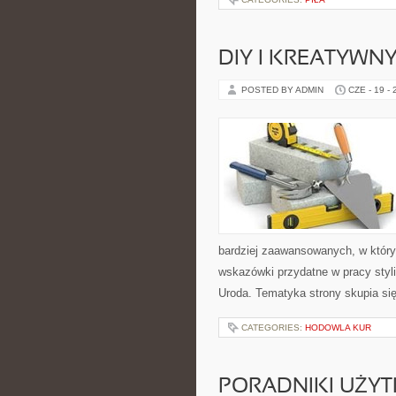
DIY I KREATYWN
POSTED BY ADMIN
CZE - 19 -
bardziej zaawansowanych, w który
wskazówki przydatne w pracy styli
Uroda. Tematyka strony skupia si
CATEGORIES:
HODOWLA KUR
PORADNIKI UŻY