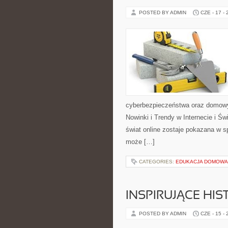
POSTED BY ADMIN
CZE - 17 -
cyberbezpieczeństwa oraz domowy
Nowinki i Trendy w Internecie i Ś
świat online zostaje pokazana w sp
może […]
CATEGORIES:
EDUKACJA DOMOWA 
INSPIRUJĄCE HI
POSTED BY ADMIN
CZE - 15 -