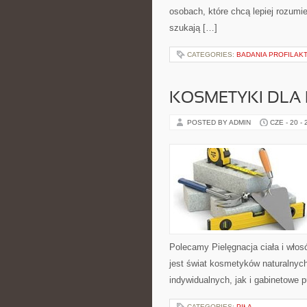
osobach, które chcą lepiej rozum
szukają […]
CATEGORIES:
BADANIA PROFILAK
KOSMETYKI DLA 
POSTED BY ADMIN
CZE - 20 -
Polecamy Pielęgnacja ciała i włos
jest świat kosmetyków naturalnyc
indywidualnych, jak i gabinetowe 
CATEGORIES:
PIŁA