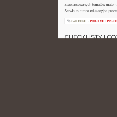
zaawansowanych tematów matemat
Serwis ta strona edukacyjna preze
CATEGORIES:
PODZIEMIE FINANS
CHECKLISTY I G
POSTED BY ADMIN
CZE - 7 - 2
organizacyjnego chaosu. To miejsc
związanych z wyborem sali, menu, 
oraz atmosfery całego spotkania. 