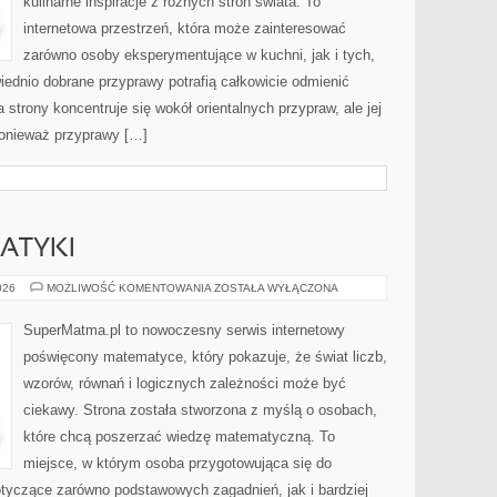
kulinarne inspiracje z różnych stron świata. To
internetowa przestrzeń, która może zainteresować
zarówno osoby eksperymentujące w kuchni, jak i tych,
ednio dobrane przyprawy potrafią całkowicie odmienić
strony koncentruje się wokół orientalnych przypraw, ale jej
ponieważ przyprawy […]
ATYKI
HISTORIA
026
MOŻLIWOŚĆ KOMENTOWANIA
ZOSTAŁA WYŁĄCZONA
MATEMATYKI
SuperMatma.pl to nowoczesny serwis internetowy
poświęcony matematyce, który pokazuje, że świat liczb,
wzorów, równań i logicznych zależności może być
ciekawy. Strona została stworzona z myślą o osobach,
które chcą poszerzać wiedzę matematyczną. To
miejsce, w którym osoba przygotowująca się do
yczące zarówno podstawowych zagadnień, jak i bardziej