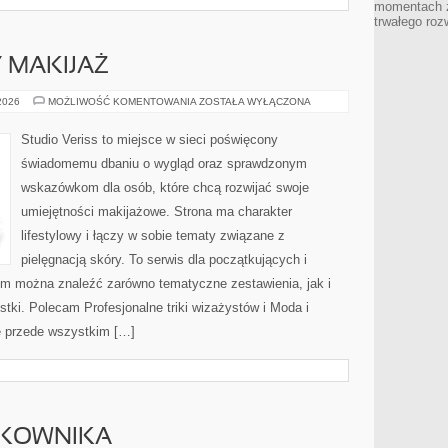
momentach z
trwałego roz
Y MAKIJAŻ
DIY
 2026
MOŻLIWOŚĆ KOMENTOWANIA
ZOSTAŁA WYŁĄCZONA
I
KREATYWNY
MAKIJAŻ
Studio Veriss to miejsce w sieci poświęcony
świadomemu dbaniu o wygląd oraz sprawdzonym
wskazówkom dla osób, które chcą rozwijać swoje
umiejętności makijażowe. Strona ma charakter
lifestylowy i łączy w sobie tematy związane z
pielęgnacją skóry. To serwis dla początkujących i
m można znaleźć zarówno tematyczne zestawienia, jak i
stki. Polecam Profesjonalne triki wizażystów i Moda i
ę przede wszystkim […]
TKOWNIKA