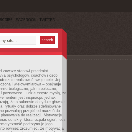
SCRIBE
FACEBOOK
TWITTER
d zawsze stanowi przedmiot
ania psychologów, coachów i osób
tecznie realizować swoje cele. Jej
złożona i wielowymiarowa – obejmuje
niki biologiczne, jak i społeczne,
 i poznawcze. Ludzie często myślą, że
ementem jest inspiracja, jednak
zują, że o sukcesie decyduje głównie
, rytuały oraz dobrze zdefiniowane
ne pozwalają przejść od marzeń do
d planowania do realizacji. Motywację
ać do iskry, która rozpala ogień, lecz
tematyczność podtrzymuje jego
arto również zrozumieć, że motywacja