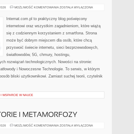
PORADNIKI
 2026
MOŻLIWOŚĆ KOMENTOWANIA
ZOSTAŁA WYŁĄCZONA
UŻYTKOWNIKA
Internat.com.pl to praktyczny blog poświęcony
internetowi oraz wszystkim zagadnieniom, które wiążą
się z codziennym korzystaniem z smartfona. Strona
może być dobrym miejscem dla osób, które chcą
przyswoić świecie internetu, sieci bezprzewodowych,
światłowodów, 5G, chmury, hostingu,
ch rozwiązań technologicznych. Nowości na stronie:
wiatłowody i Nowoczesne Technologie. To serwis, w którym
osób bliski użytkownikowi. Zamiast suchej teorii, czytelnik
I WSPARCIE W NAUCE
STORIE I METAMORFOZY
INSPIRUJĄCE
 2026
MOŻLIWOŚĆ KOMENTOWANIA
ZOSTAŁA WYŁĄCZONA
HISTORIE
I