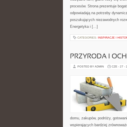
procesów. Strona prezentuje bogatą
odpowiadają na potrzeby dynamiczn
poszukujących niezawodnych rozw
Energetyka i […]
CATEGORIES:
INSPIRACJE I HIST
PRZYRODA I OC
POSTED BY ADMIN
CZE - 27 -
domu, zakupów, podróży, gotowania
wspierających bardziej zrównoważo