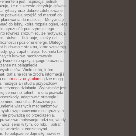
ementem jest inspiracja, jednak
zują, że o sukcesie decyduje głównie
, rytuały oraz dobrze zdefiniowane
ne pozwalają przejść od marzeń do
d planowania do realizacji. Motywację
ać do iskry, która rozpala ogień, lecz
tematyczność podtrzymuje jego
arto również zrozumieć, że motywacja
nem stałym – fluktuuje, zależy od
oliczności i poziomu energii. Dlatego
st budowanie struktur, które wspierają
edy, gdy zapał maleje. Techniki takie
małych kroków, monitorowanie
 tworzenie sprzyjającego otoczenia
zanse na osiągnięcie
wych celów. Wiele osób, które
at, trafia na różne źródła informacji i
ym na
strona z artykułami
gdzie mogą
e, narzędzia i studia przypadków
utecznego działania. Wytrwałość jest
iej cenna niż talent. To ona pozwala
rzeszkody, adaptować strategie i
 pomimo trudności. Kluczowe jest
zumienie własnych mechanizmów
znych i wypracowanie realistycznych
e nie prowadzą do przeciążenia.
prawdziwa motywacja rodzi się wtedy,
widzi sens w tym, co robi, i potrafi
oje wartości z codziennymi
. To połączenie daje siłę nawet w