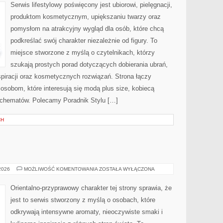
METAMORFOZY
Serwis lifestylowy poświęcony jest ubiorowi, pielęgnacji,
produktom kosmetycznym, upiększaniu twarzy oraz
pomysłom na atrakcyjny wygląd dla osób, które chcą
podkreślać swój charakter niezależnie od figury. To
miejsce stworzone z myślą o czytelnikach, którzy
szukają prostych porad dotyczących dobierania ubrań,
nspiracji oraz kosmetycznych rozwiązań. Strona łączy
 osobom, które interesują się modą plus size, kobiecą
schematów. Polecamy Poradnik Stylu […]
CH
E
TESTY
 2026
MOŻLIWOŚĆ KOMENTOWANIA
ZOSTAŁA WYŁĄCZONA
I
RECENZJE
Orientalno-przyprawowy charakter tej strony sprawia, że
jest to serwis stworzony z myślą o osobach, które
odkrywają intensywne aromaty, nieoczywiste smaki i