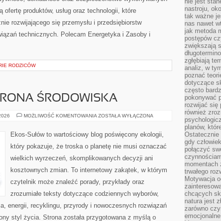
nie jest sta
nastroju, ok
 ofertę produktów, usług oraz technologii, które
tak ważne je
ie rozwijającego się przemysłu i przedsiębiorstw
nas nawet wt
jak metoda 
iązań technicznych. Polecam Energetyka i Zasoby i
postępów czy
zwiększają s
długotermino
zgłębiają tem
ORIE RODZICÓW
analiz, w t
poznać teori
dotyczące sk
często bardz
HRONA ŚRODOWISKA
pokonywać p
rozwijać się
również zro
PRZYRODA
 2026
MOŻLIWOŚĆ KOMENTOWANIA
ZOSTAŁA WYŁĄCZONA
psychologic
I
OCHRONA
planów, któr
ŚRODOWISKA
Ekos-Sułów to wartościowy blog poświęcony ekologii,
Ostatecznie 
gdy człowiek 
który pokazuje, że troska o planetę nie musi oznaczać
połączyć sw
czynnościami
wielkich wyrzeczeń, skomplikowanych decyzji ani
momentach z
kosztownych zmian. To internetowy zakątek, w którym
trwałego roz
Motywacja o
czytelnik może znaleźć porady, przykłady oraz
zainteresow
zrozumiałe teksty dotyczące codziennych wyborów,
chcących sku
natura jest 
, energii, recyklingu, przyrody i nowoczesnych rozwiązań
zarówno czyn
emocjonalne
ny styl życia. Strona została przygotowana z myślą o