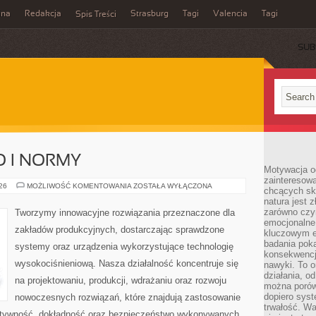
ina
Redakcja
Strasburg
Tagi
Valencia
Tagi
Spis Treści
SUB
O I NORMY
Motywacja o
zainteresow
BEZPIECZEŃSTWO
026
MOŻLIWOŚĆ KOMENTOWANIA
ZOSTAŁA WYŁĄCZONA
chcących sku
I
natura jest 
NORMY
zarówno czyn
Tworzymy innowacyjne rozwiązania przeznaczone dla
emocjonalne
zakładów produkcyjnych, dostarczając sprawdzone
kluczowym el
badania poka
systemy oraz urządzenia wykorzystujące technologię
konsekwencja
wysokociśnieniową. Nasza działalność koncentruje się
nawyki. To o
działania, o
na projektowaniu, produkcji, wdrażaniu oraz rozwoju
można porówn
dopiero sys
nowoczesnych rozwiązań, które znajdują zastosowanie
trwałość. W
ektywność, dokładność oraz bezpieczeństwo wykonywanych