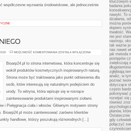
kluczowym el
ieć współczesne wyzwania środowiskowe, ale jednocześnie
badania poka
konsekwencja
nawyki. To o
działania, o
można porówn
TYCZNE
dopiero sys
trwałość. W
nie jest sta
nastroju, ok
NIEGO
tak ważne je
nas nawet wt
KOSMETYKI
 2026
MOŻLIWOŚĆ KOMENTOWANIA
ZOSTAŁA WYŁĄCZONA
jak metoda 
DLA
postępów czy
NIEGO
zwiększają s
Bioarp24.pl to strona internetowa, która koncentruje się
długotermino
wokół produktów kosmetycznych inspirowanych naturą.
zgłębiają tem
analiz, w t
Strona może być traktowana jako punkt odniesienia dla
poznać teori
osób, które interesują się naturalnym podejściem do
dotyczące sk
często bardz
urody. To witryna, która wpisuje się w rosnące
pokonywać p
rozwijać się
zainteresowanie produktami inspirowanymi ziołami.
również zro
ów i Pielęgnacja ciała i włosów. Głównym motywem strony
psychologic
planów, któr
h. Bioarp24.pl może zainteresować zarówno klientów
Ostatecznie 
punkty handlowe, którzy poszukują różnorodnych […]
gdy człowiek 
połączyć sw
czynnościami