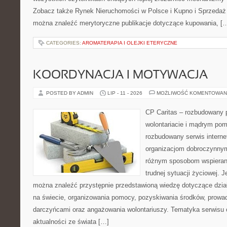
Zobacz także Rynek Nieruchomości w Polsce i Kupno i Sprzedaż
można znaleźć merytoryczne publikacje dotyczące kupowania, [
CATEGORIES:
AROMATERAPIA I OLEJKI ETERYCZNE
KOORDYNACJA I MOTYWACJA
POSTED BY ADMIN
LIP - 11 - 2026
MOŻLIWOŚĆ KOMENTOWAN
CP Caritas – rozbudowany p
wolontariacie i mądrym pom
rozbudowany serwis intern
organizacjom dobroczynnym,
różnym sposobom wspierani
trudnej sytuacji życiowej. 
można znaleźć przystępnie przedstawioną wiedzę dotyczące działa
na świecie, organizowania pomocy, pozyskiwania środków, prowad
darczyńcami oraz angażowania wolontariuszy. Tematyka serwisu 
aktualności ze świata […]