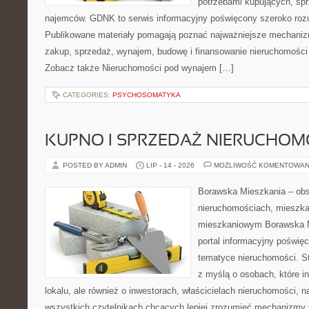
potrzebami kupujących, sprz
najemców. GDNK to serwis informacyjny poświęcony szeroko ro
Publikowane materiały pomagają poznać najważniejsze mechaniz
zakup, sprzedaż, wynajem, budowę i finansowanie nieruchomości 
Zobacz także Nieruchomości pod wynajem […]
CATEGORIES:
PSYCHOSOMATYKA
KUPNO I SPRZEDAŻ NIERUCHOM
POSTED BY ADMIN
LIP - 14 - 2026
MOŻLIWOŚĆ KOMENTOWAN
Borawska Mieszkania – ob
nieruchomościach, mieszka
mieszkaniowym Borawska Mi
portal informacyjny poświę
tematyce nieruchomości. S
z myślą o osobach, które i
lokalu, ale również o inwestorach, właścicielach nieruchomości, 
wszystkich czytelnikach chcących lepiej zrozumieć mechanizmy 