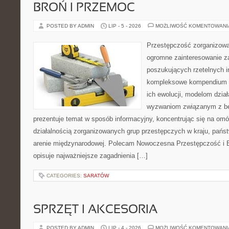
BROŃ I PRZEMOC
POSTED BY ADMIN
LIP - 5 - 2026
MOŻLIWOŚĆ KOMENTOWAN
Przestępczość zorganizowan
ogromne zainteresowanie za
poszukujących rzetelnych i
kompleksowe kompendium in
ich ewolucji, modelom dział
wyzwaniom związanym z b
prezentuje temat w sposób informacyjny, koncentrując się na om
działalnością zorganizowanych grup przestępczych w kraju, pańs
arenie międzynarodowej. Polecam Nowoczesna Przestępczość i B
opisuje najważniejsze zagadnienia […]
CATEGORIES:
SARATÓW
SPRZĘT I AKCESORIA
POSTED BY ADMIN
LIP - 4 - 2026
MOŻLIWOŚĆ KOMENTOWAN