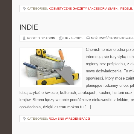
CATEGORIES:
KOSMETYCZNE GADŻETY I AKCESORIA (GĄBKI, PĘDZLE,
INDIE
POSTED BY ADMIN
LIP - 6 - 2026
MOŻLIWOŚĆ KOMENTOWAN
Cherrish to różnorodna prze
interesują się turystyką i
regiony bez pośpiechu, z ci
nowe doświadczenia. To mi
opowieści, który może zai
planujące rodzinny urlop, ja
lubią czytać o świecie, kulturach, atrakcjach, kuchni, historii ora
krajów. Strona łączy w sobie podróżnicze ciekawostki z lekkim,
opowiadania, dzięki czemu można tu […]
CATEGORIES:
ROLA SNU W REGENERACJI