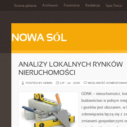
Archiwum
Fiorentina
Redakcja
Strona główna
Spis Treści
NOWA SÓL
ANALIZY LOKALNYCH RYNKÓW
NIERUCHOMOŚCI
POSTED BY ADMIN
LIP - 14 - 2026
MOŻLIWOŚĆ KOMENTOWAN
GDNK – nieruchomości, kre
budownictwo w jednym mie
i gruntów jest obszarem, 
zobowiązania łączą się z z
zmianami gospodarczymi or