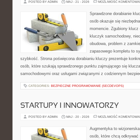
POSTED BY ADMIN
MAJ - 21 - 2026
MOŻLIWOŚĆ KOMENTOWA
Sprawdzone dorabianie kluc
osób okazuje się niezbędn
momencie. Zgubiony klucz 
kluczyk samochodowy, niedz
obudowa, problem z zamkie
zapasowego kompletu to syt
szybkość. Strona poświęcona dorabianiu kluczy prezentuje konkre
osób, które szukają sprawdzonego punktu zajmującego się klucz
samochodowymi oraz usługami związanymi z codziennym bezpie
CATEGORIES:
BEZPIECZNE PROGRAMOWANIE (SECDEVOPS)
STARTUPY I INNOWATORZY
POSTED BY ADMIN
MAJ - 20 - 2026
MOŻLIWOŚĆ KOMENTOWA
Augmentyka to wizjonerska 
osób, które chcą odkrywać 