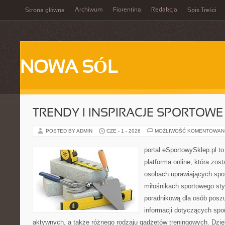
Archiwum
Fiorentina
Redakcja
Strona główna
Spis Treści
NOWA SÓL
TRENDY I INSPIRACJE SPORTOWE
POSTED BY ADMIN
CZE - 1 - 2026
MOŻLIWOŚĆ KOMENTOWAN
portal eSportowySklep.pl to
platforma online, która zos
osobach uprawiających spor
miłośnikach sportowego styl
poradnikową dla osób pos
informacji dotyczących spor
aktywnych, a także różnego rodzaju gadżetów treningowych. Dzięk