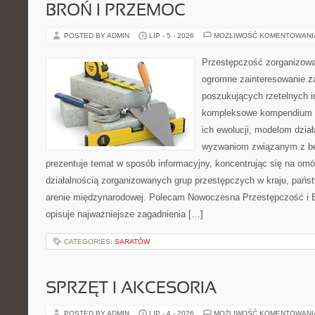
BROŃ I PRZEMOC
POSTED BY ADMIN
LIP - 5 - 2026
MOŻLIWOŚĆ KOMENTOWAN
Przestępczość zorganizowan
ogromne zainteresowanie za
poszukujących rzetelnych i
kompleksowe kompendium in
ich ewolucji, modelom dział
wyzwaniom związanym z b
prezentuje temat w sposób informacyjny, koncentrując się na om
działalnością zorganizowanych grup przestępczych w kraju, pańs
arenie międzynarodowej. Polecam Nowoczesna Przestępczość i B
opisuje najważniejsze zagadnienia […]
CATEGORIES:
SARATÓW
SPRZĘT I AKCESORIA
POSTED BY ADMIN
LIP - 4 - 2026
MOŻLIWOŚĆ KOMENTOWAN