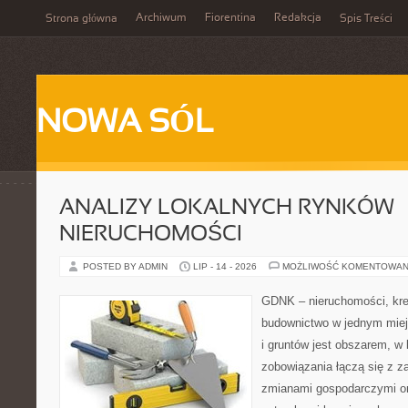
Archiwum
Fiorentina
Redakcja
Strona główna
Spis Treści
NOWA SÓL
ANALIZY LOKALNYCH RYNKÓW
NIERUCHOMOŚCI
POSTED BY ADMIN
LIP - 14 - 2026
MOŻLIWOŚĆ KOMENTOWAN
GDNK – nieruchomości, kre
budownictwo w jednym mie
i gruntów jest obszarem, 
zobowiązania łączą się z z
zmianami gospodarczymi or