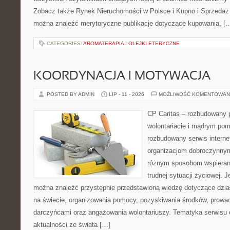
Zobacz także Rynek Nieruchomości w Polsce i Kupno i Sprzedaż
można znaleźć merytoryczne publikacje dotyczące kupowania, [
CATEGORIES:
AROMATERAPIA I OLEJKI ETERYCZNE
KOORDYNACJA I MOTYWACJA
POSTED BY ADMIN
LIP - 11 - 2026
MOŻLIWOŚĆ KOMENTOWAN
CP Caritas – rozbudowany p
wolontariacie i mądrym pom
rozbudowany serwis intern
organizacjom dobroczynnym,
różnym sposobom wspierani
trudnej sytuacji życiowej. 
można znaleźć przystępnie przedstawioną wiedzę dotyczące działa
na świecie, organizowania pomocy, pozyskiwania środków, prowad
darczyńcami oraz angażowania wolontariuszy. Tematyka serwisu 
aktualności ze świata […]