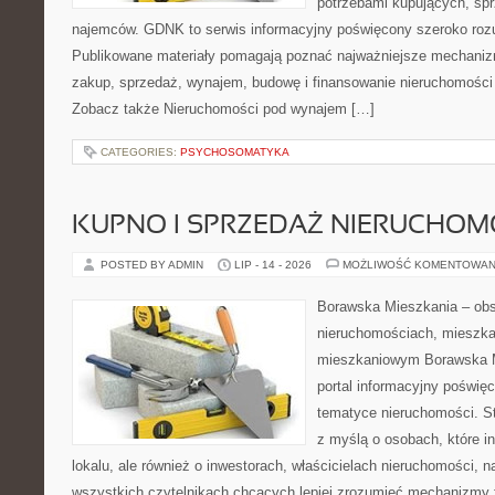
potrzebami kupujących, sprz
najemców. GDNK to serwis informacyjny poświęcony szeroko ro
Publikowane materiały pomagają poznać najważniejsze mechaniz
zakup, sprzedaż, wynajem, budowę i finansowanie nieruchomości 
Zobacz także Nieruchomości pod wynajem […]
CATEGORIES:
PSYCHOSOMATYKA
KUPNO I SPRZEDAŻ NIERUCHOM
POSTED BY ADMIN
LIP - 14 - 2026
MOŻLIWOŚĆ KOMENTOWAN
Borawska Mieszkania – ob
nieruchomościach, mieszka
mieszkaniowym Borawska Mi
portal informacyjny poświę
tematyce nieruchomości. S
z myślą o osobach, które i
lokalu, ale również o inwestorach, właścicielach nieruchomości, 
wszystkich czytelnikach chcących lepiej zrozumieć mechanizmy 