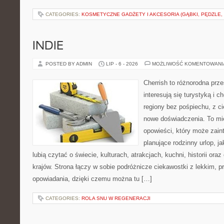
CATEGORIES:
KOSMETYCZNE GADŻETY I AKCESORIA (GĄBKI, PĘDZLE,
INDIE
POSTED BY ADMIN
LIP - 6 - 2026
MOŻLIWOŚĆ KOMENTOWAN
Cherrish to różnorodna prze
interesują się turystyką i
regiony bez pośpiechu, z ci
nowe doświadczenia. To mi
opowieści, który może zai
planujące rodzinny urlop, ja
lubią czytać o świecie, kulturach, atrakcjach, kuchni, historii ora
krajów. Strona łączy w sobie podróżnicze ciekawostki z lekkim,
opowiadania, dzięki czemu można tu […]
CATEGORIES:
ROLA SNU W REGENERACJI