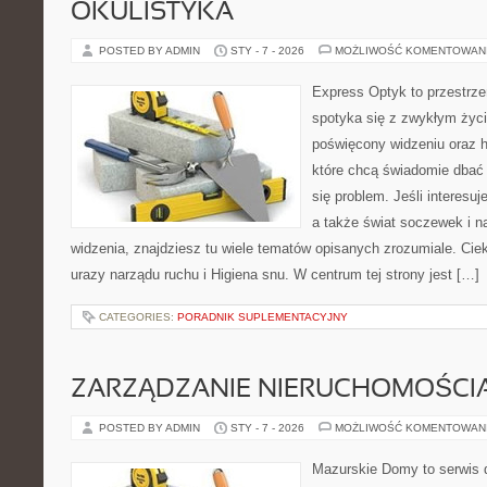
OKULISTYKA
POSTED BY ADMIN
STY - 7 - 2026
MOŻLIWOŚĆ KOMENTOWAN
Express Optyk to przestrze
spotyka się z zwykłym życ
poświęcony widzeniu oraz hi
które chcą świadomie dbać 
się problem. Jeśli interesuj
a także świat soczewek i n
widzenia, znajdziesz tu wiele tematów opisanych zrozumiale. Ciek
urazy narządu ruchu i Higiena snu. W centrum tej strony jest […]
CATEGORIES:
PORADNIK SUPLEMENTACYJNY
ZARZĄDZANIE NIERUCHOMOŚCI
POSTED BY ADMIN
STY - 7 - 2026
MOŻLIWOŚĆ KOMENTOWAN
Mazurskie Domy to serwis d