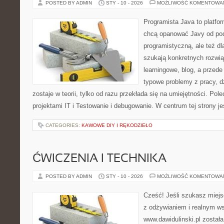
POSTED BY ADMIN
STY - 10 - 2026
MOŻLIWOŚĆ KOMENTOWA
Programista Java to platfo
chcą opanować Javy od pod
programistyczną, ale też dla
szukają konkretnych rozwią
learningowe, blog, a przed
typowe problemy z pracy, d
zostaje w teorii, tylko od razu przekłada się na umiejętności. Po
projektami IT i Testowanie i debugowanie. W centrum tej strony je
CATEGORIES:
KAWOWE DIY I RĘKODZIEŁO
ĆWICZENIA I TECHNIKA
POSTED BY ADMIN
STY - 10 - 2026
MOŻLIWOŚĆ KOMENTOWA
Cześć! Jeśli szukasz miejsc
z odżywianiem i realnym ws
www.dawidulinski.pl został