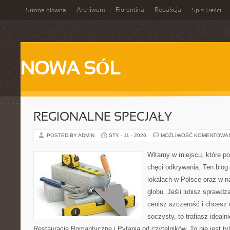
Archiwum
Fiorentina
Redakcja
Strona główna
Spis Treści
NOWA SÓL
REGIONALNE SPECJAŁY
POSTED BY ADMIN
STY - 11 - 2026
MOŻLIWOŚĆ KOMENTOWA
Witamy w miejscu, które po
chęci odkrywania. Ten blog
lokalach w Polsce oraz w n
globu. Jeśli lubisz sprawdz
cenisz szczerość i chcesz 
soczysty, to trafiasz idealn
Restauracje Romantyczne i Pytania od czytelników. To nie jest tyl