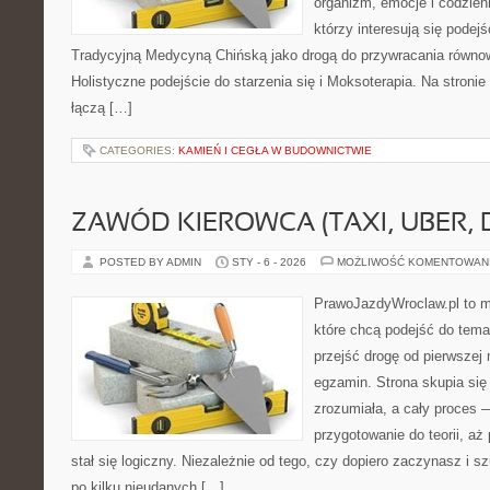
organizm, emocje i codzienn
którzy interesują się pode
Tradycyjną Medycyną Chińską jako drogą do przywracania równowa
Holistyczne podejście do starzenia się i Moksoterapia. Na stronie 
łączą […]
CATEGORIES:
KAMIEŃ I CEGŁA W BUDOWNICTWIE
ZAWÓD KIEROWCA (TAXI, UBER,
POSTED BY ADMIN
STY - 6 - 2026
MOŻLIWOŚĆ KOMENTOWAN
PrawoJazdyWroclaw.pl to m
które chcą podejść do tema
przejść drogę od pierwszej 
egzamin. Strona skupia się
zrozumiała, a cały proces 
przygotowanie do teorii, a
stał się logiczny. Niezależnie od tego, czy dopiero zaczynasz i s
po kilku nieudanych […]