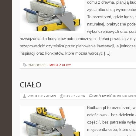
domu z drewna, planują bu
życia albo chcą wyremontow
To przestrzeń, gdzie łączą 
naturalnej, praktyczne pode
wykończeniowych oraz cora
rozwiązania dla budynków autonomicznych. Treści powstają z myś
przeprowadzić czytelnika przez planowanie inwestycji, a jednocz
inspiracji oraz konkretów, które można wdrożyć […]
CATEGORIES:
MODA Z ULICY
CIAŁO
POSTED BY ADMIN
STY - 7 - 2026
MOŻLIWOŚĆ KOMENTOWAN
Bodbam.pl to przestrzeń, w 
całościowo – bez dzielenia 
części”, bez patrzenia wył
miejsce dla osób, które chc