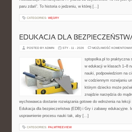
paru zdań”. To historia o jedzeniu, w której […]
CATEGORIES:
WĘGRY
EDUKACJA DLA BEZPIECZEŃSTWA
POSTED BY ADMIN
STY - 11 - 2026
MOŻLIWOŚĆ KOMENTOWA
sptopolka.pl to praktyczna
w edukacji w klasach 1–8 n
nauki, podpowiedziom na ci
w codziennym rozwijaniu um
którym dziecko może poćwi
znajdzie narzędzia do mądr
wychowawca dostanie rozwiązania gotowe do wdrożenia na lekcji 
Edukacja dla bezpieczeństwa (EDB) i Gry i zabawy edukacyjne. Id
usprawnienie procesu nauki tak, aby […]
CATEGORIES:
PALMTREEVIEW