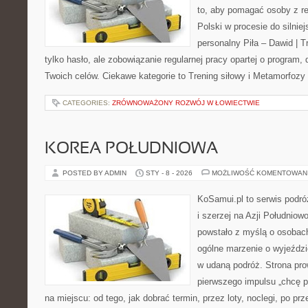
to, aby pomagać osoby z reg
Polski w procesie do silniej
personalny Piła – Dawid | Tre
tylko hasło, ale zobowiązanie regularnej pracy opartej o program,
Twoich celów. Ciekawe kategorie to Trening siłowy i Metamorfozy 
CATEGORIES:
ZRÓWNOWAŻONY ROZWÓJ W ŁOWIECTWIE
KOREA POŁUDNIOWA
POSTED BY ADMIN
STY - 8 - 2026
MOŻLIWOŚĆ KOMENTOWAN
KoSamui.pl to serwis podróż
i szerzej na Azji Południow
powstało z myślą o osobach
ogólne marzenie o wyjeździ
w udaną podróż. Strona pro
pierwszego impulsu „chcę p
na miejscu: od tego, jak dobrać termin, przez loty, noclegi, po pr