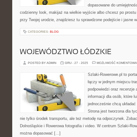
dopasowane do umiejętności
codzienny look, makijaż na wielkie wyjście albo chcesz po prostu 
przy Twojej urodzie, znajdziesz tu sprawdzone podejście i jasne 
CATEGORIES:
BLOG
WOJEWÓDZTWO ŁÓDZKIE
POSTED BY ADMIN
GRU - 27 - 2025
MOŻLIWOŚĆ KOMENTOWA
Szlaki-Rowerowe.pl to porta
łączy w jednym miejscu tr
podpowiedzi oraz recenzje 
informacji dla osób, które lu
jednocześnie chcą układać
Strona jest tworzona dla ty
nie tylko środek transportu, ale też metodę na odpoczynek. Zob
Dolnośląskie i Rowerowa fotografia i video. W centrum Szlaki-Row
można dopasować […]