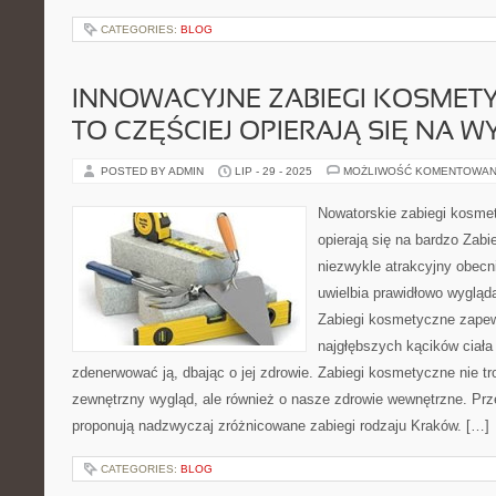
CATEGORIES:
BLOG
INNOWACYJNE ZABIEGI KOSMET
TO CZĘŚCIEJ OPIERAJĄ SIĘ NA W
POSTED BY ADMIN
LIP - 29 - 2025
MOŻLIWOŚĆ KOMENTOWAN
Nowatorskie zabiegi kosme
opierają się na bardzo Zab
niezwykle atrakcyjny obecn
uwielbia prawidłowo wyglądać
Zabiegi kosmetyczne zapew
najgłębszych kącików ciała 
zdenerwować ją, dbając o jej zdrowie. Zabiegi kosmetyczne nie tr
zewnętrzny wygląd, ale również o nasze zdrowie wewnętrzne. Pr
proponują nadzwyczaj zróżnicowane zabiegi rodzaju Kraków. […]
CATEGORIES:
BLOG