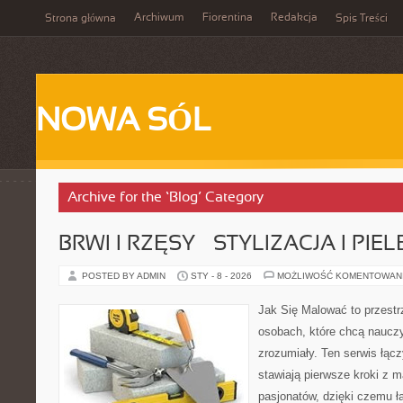
Archiwum
Fiorentina
Redakcja
Strona główna
Spis Treści
NOWA SÓL
Archive for the ‘Blog’ Category
BRWI I RZĘSY – STYLIZACJA I PI
POSTED BY ADMIN
STY - 8 - 2026
MOŻLIWOŚĆ KOMENTOWAN
Jak Się Malować to przestr
osobach, które chcą naucz
zrozumiały. Ten serwis łąc
stawiają pierwsze kroki z m
pasjonatów, dzięki czemu ła