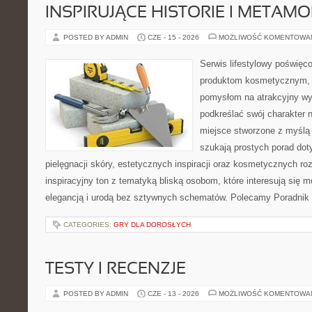
INSPIRUJĄCE HISTORIE I METAM
POSTED BY ADMIN
CZE - 15 - 2026
MOŻLIWOŚĆ KOMENTOWA
Serwis lifestylowy poświęcon
produktom kosmetycznym, u
pomysłom na atrakcyjny wyg
podkreślać swój charakter n
miejsce stworzone z myślą 
szukają prostych porad dot
pielęgnacji skóry, estetycznych inspiracji oraz kosmetycznych ro
inspiracyjny ton z tematyką bliską osobom, które interesują się m
elegancją i urodą bez sztywnych schematów. Polecamy Poradnik 
CATEGORIES:
GRY DLA DOROSŁYCH
TESTY I RECENZJE
POSTED BY ADMIN
CZE - 13 - 2026
MOŻLIWOŚĆ KOMENTOWA