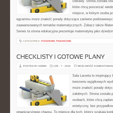
ciekawy. Strona została st
które chcą poszerzać wied
miejsce, w którym osoba pr
egzaminu może znaleźć porady dotyczące zarówno podstawowych z
zaawansowanych tematów matematycznych. Zobacz także Matem
Serwis ta strona edukacyjna prezentuje matematykę jako dziedzin
CATEGORIES:
PODZIEMIE FINANSOWE
CHECKLISTY I GOTOWE PLANY
POSTED BY ADMIN
CZE - 7 - 2026
MOŻLIWOŚĆ KOMENTOWAN
Sala Lacerta to inspirujący
tworzeniu wyjątkowych wyda
może znaleźć porady dotyc
żałobnych. Strona została 
osobach, które chcą zapla
estetyczny, bez przypadkow
organizacyjnego chaosu. To miejsce dla tych, którzy szukają kon