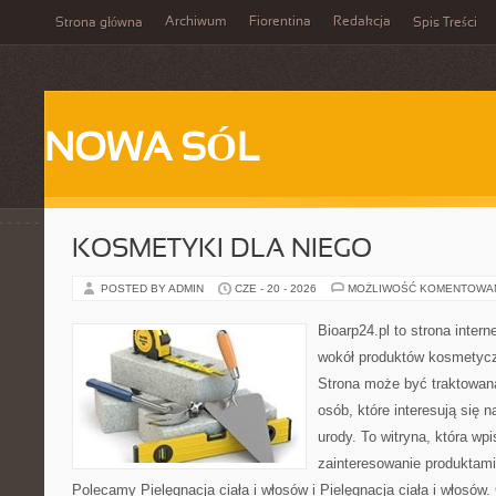
Archiwum
Fiorentina
Redakcja
Strona główna
Spis Treści
NOWA SÓL
KOSMETYKI DLA NIEGO
POSTED BY ADMIN
CZE - 20 - 2026
MOŻLIWOŚĆ KOMENTOWA
Bioarp24.pl to strona intern
wokół produktów kosmetycz
Strona może być traktowana
osób, które interesują się 
urody. To witryna, która wp
zainteresowanie produktami
Polecamy Pielęgnacja ciała i włosów i Pielęgnacja ciała i włos