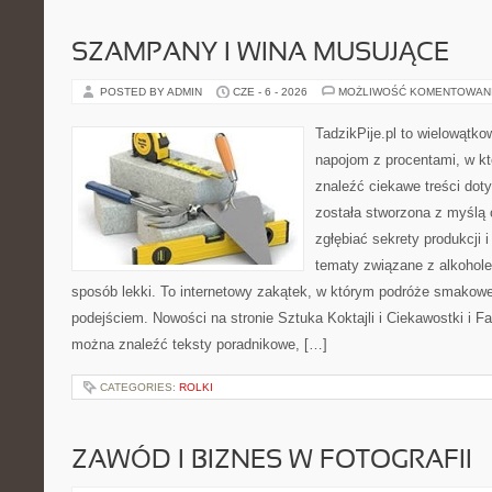
SZAMPANY I WINA MUSUJĄCE
POSTED BY ADMIN
CZE - 6 - 2026
MOŻLIWOŚĆ KOMENTOWAN
TadzikPije.pl to wielowątko
napojom z procentami, w k
znaleźć ciekawe treści dot
została stworzona z myślą 
zgłębiać sekrety produkcji 
tematy związane z alkohol
sposób lekki. To internetowy zakątek, w którym podróże smakowe
podejściem. Nowości na stronie Sztuka Koktajli i Ciekawostki i Fak
można znaleźć teksty poradnikowe, […]
CATEGORIES:
ROLKI
ZAWÓD I BIZNES W FOTOGRAFII