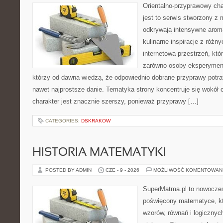
Orientalno-przyprawowy char
jest to serwis stworzony z 
odkrywają intensywne aroma
kulinarne inspiracje z różny
internetowa przestrzeń, kt
zarówno osoby eksperymentu
którzy od dawna wiedzą, że odpowiednio dobrane przyprawy potraf
nawet najprostsze danie. Tematyka strony koncentruje się wokół or
charakter jest znacznie szerszy, ponieważ przyprawy […]
CATEGORIES:
DSKRAKOW
HISTORIA MATEMATYKI
POSTED BY ADMIN
CZE - 9 - 2026
MOŻLIWOŚĆ KOMENTOWAN
SuperMatma.pl to nowoczes
poświęcony matematyce, któ
wzorów, równań i logicznyc