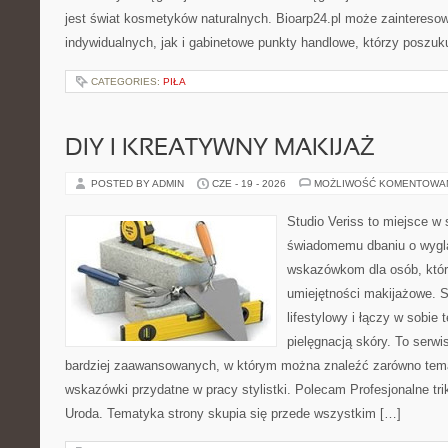
jest świat kosmetyków naturalnych. Bioarp24.pl może zaintereso
indywidualnych, jak i gabinetowe punkty handlowe, którzy poszuk
CATEGORIES:
PIŁA
DIY I KREATYWNY MAKIJAŻ
POSTED BY ADMIN
CZE - 19 - 2026
MOŻLIWOŚĆ KOMENTOWA
Studio Veriss to miejsce w
świadomemu dbaniu o wygl
wskazówkom dla osób, któr
umiejętności makijażowe. S
lifestylowy i łączy w sobie
pielęgnacją skóry. To serwi
bardziej zaawansowanych, w którym można znaleźć zarówno temat
wskazówki przydatne w pracy stylistki. Polecam Profesjonalne tri
Uroda. Tematyka strony skupia się przede wszystkim […]