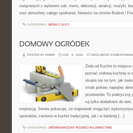
związanych z wyborem sali, menu, dekoracji, atrakcji, muzyki, b
oraz atmosfery całego spotkania. Nowości na stronie Budżet i Fin
CATEGORIES:
MODA Z ULICY
DOMOWY OGRÓDEK
POSTED BY ADMIN
CZE - 6 - 2026
MOŻLIWOŚĆ KOMENTOWAN
Zioła od Kuchni to miejsce d
poznać ziołową kuchnię w 
skupia się na tym, jak świe
smak potraw, napojów, des
przetworów. To praktyczny p
są tylko dodatkiem do dań, 
inspiracją. Serwis pokazuje, że majeranek mogą być wykorzysty
sposobów, zarówno w kuchni tradycyjnej, jak i w bardziej […]
CATEGORIES:
ZRÓWNOWAŻONY ROZWÓJ W ŁOWIECTWIE