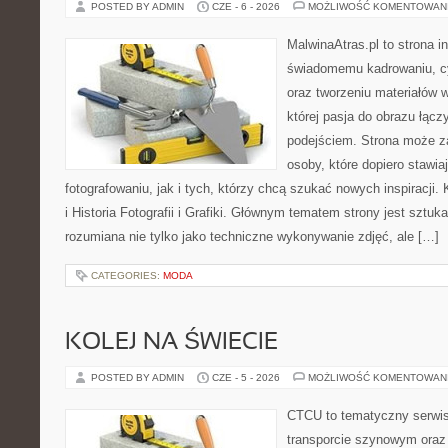
POSTED BY ADMIN
CZE - 6 - 2026
MOŻLIWOŚĆ KOMENTOWAN
MalwinaAtras.pl to strona 
świadomemu kadrowaniu, c
oraz tworzeniu materiałów w
której pasja do obrazu łąc
podejściem. Strona może z
osoby, które dopiero stawia
fotografowaniu, jak i tych, którzy chcą szukać nowych inspiracji. 
i Historia Fotografii i Grafiki. Głównym tematem strony jest sztu
rozumiana nie tylko jako techniczne wykonywanie zdjęć, ale […]
CATEGORIES:
MODA
KOLEJ NA ŚWIECIE
POSTED BY ADMIN
CZE - 5 - 2026
MOŻLIWOŚĆ KOMENTOWAN
CTCU to tematyczny serwis,
transporcie szynowym oraz