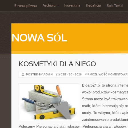
Archiwum
Fiorentina
Redakcja
Strona główna
Spis Treści
NOWA SÓL
KOSMETYKI DLA NIEGO
POSTED BY ADMIN
CZE - 20 - 2026
MOŻLIWOŚĆ KOMENTOWA
Bioarp24.pl to strona intern
wokół produktów kosmetycz
Strona może być traktowana
osób, które interesują się 
urody. To witryna, która wp
zainteresowanie produktami
Polecamy Pielęgnacja ciała i włosów i Pielęgnacja ciała i włos