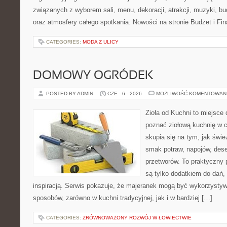
związanych z wyborem sali, menu, dekoracji, atrakcji, muzyki, b
oraz atmosfery całego spotkania. Nowości na stronie Budżet i Fin
CATEGORIES:
MODA Z ULICY
DOMOWY OGRÓDEK
POSTED BY ADMIN
CZE - 6 - 2026
MOŻLIWOŚĆ KOMENTOWAN
Zioła od Kuchni to miejsce d
poznać ziołową kuchnię w 
skupia się na tym, jak świe
smak potraw, napojów, des
przetworów. To praktyczny p
są tylko dodatkiem do dań, 
inspiracją. Serwis pokazuje, że majeranek mogą być wykorzysty
sposobów, zarówno w kuchni tradycyjnej, jak i w bardziej […]
CATEGORIES:
ZRÓWNOWAŻONY ROZWÓJ W ŁOWIECTWIE