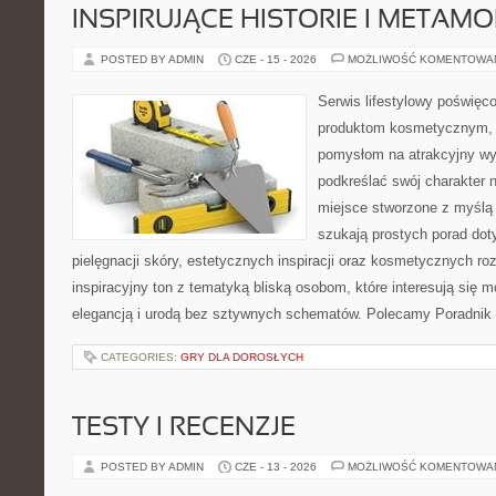
INSPIRUJĄCE HISTORIE I METAM
POSTED BY ADMIN
CZE - 15 - 2026
MOŻLIWOŚĆ KOMENTOWA
Serwis lifestylowy poświęcon
produktom kosmetycznym, u
pomysłom na atrakcyjny wyg
podkreślać swój charakter n
miejsce stworzone z myślą 
szukają prostych porad dot
pielęgnacji skóry, estetycznych inspiracji oraz kosmetycznych ro
inspiracyjny ton z tematyką bliską osobom, które interesują się m
elegancją i urodą bez sztywnych schematów. Polecamy Poradnik 
CATEGORIES:
GRY DLA DOROSŁYCH
TESTY I RECENZJE
POSTED BY ADMIN
CZE - 13 - 2026
MOŻLIWOŚĆ KOMENTOWA