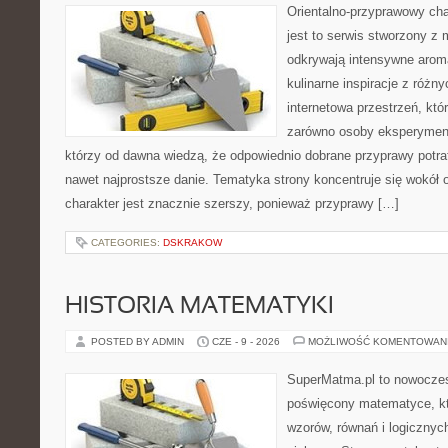
Orientalno-przyprawowy char
jest to serwis stworzony z 
odkrywają intensywne aroma
kulinarne inspiracje z różny
internetowa przestrzeń, kt
zarówno osoby eksperymentu
którzy od dawna wiedzą, że odpowiednio dobrane przyprawy potraf
nawet najprostsze danie. Tematyka strony koncentruje się wokół or
charakter jest znacznie szerszy, ponieważ przyprawy […]
CATEGORIES:
DSKRAKOW
HISTORIA MATEMATYKI
POSTED BY ADMIN
CZE - 9 - 2026
MOŻLIWOŚĆ KOMENTOWAN
SuperMatma.pl to nowoczes
poświęcony matematyce, któ
wzorów, równań i logicznyc