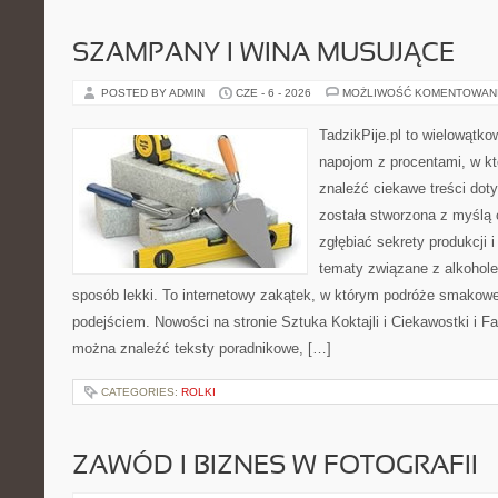
SZAMPANY I WINA MUSUJĄCE
POSTED BY ADMIN
CZE - 6 - 2026
MOŻLIWOŚĆ KOMENTOWAN
TadzikPije.pl to wielowątko
napojom z procentami, w k
znaleźć ciekawe treści dot
została stworzona z myślą 
zgłębiać sekrety produkcji 
tematy związane z alkohol
sposób lekki. To internetowy zakątek, w którym podróże smakowe
podejściem. Nowości na stronie Sztuka Koktajli i Ciekawostki i Fak
można znaleźć teksty poradnikowe, […]
CATEGORIES:
ROLKI
ZAWÓD I BIZNES W FOTOGRAFII