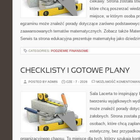
ciekawy. Strona została st
które chcą poszerzać wied
miejsce, w którym osoba pr
egzaminu może znaleźć porady dotyczące zarówno podstawowych z
zaawansowanych tematów matematycznych. Zobacz także Matem
Serwis ta strona edukacyjna prezentuje matematykę jako dziedzin
CATEGORIES:
PODZIEMIE FINANSOWE
CHECKLISTY I GOTOWE PLANY
POSTED BY ADMIN
CZE - 7 - 2026
MOŻLIWOŚĆ KOMENTOWAN
Sala Lacerta to inspirujący
tworzeniu wyjątkowych wyda
może znaleźć porady dotyc
żałobnych. Strona została 
osobach, które chcą zapla
estetyczny, bez przypadkow
organizacyjnego chaosu. To miejsce dla tych, którzy szukają kon