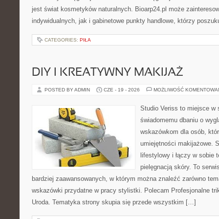
jest świat kosmetyków naturalnych. Bioarp24.pl może zaintereso
indywidualnych, jak i gabinetowe punkty handlowe, którzy poszuk
CATEGORIES:
PIŁA
DIY I KREATYWNY MAKIJAŻ
POSTED BY ADMIN
CZE - 19 - 2026
MOŻLIWOŚĆ KOMENTOWA
Studio Veriss to miejsce w
świadomemu dbaniu o wygl
wskazówkom dla osób, któr
umiejętności makijażowe. S
lifestylowy i łączy w sobie
pielęgnacją skóry. To serwi
bardziej zaawansowanych, w którym można znaleźć zarówno temat
wskazówki przydatne w pracy stylistki. Polecam Profesjonalne tri
Uroda. Tematyka strony skupia się przede wszystkim […]