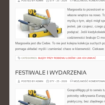
POSTED BY ADMIN
STY - 25 - 2026
MOŻLIWOŚĆ KOMENTOWA
Margoseila to przestrzeń w
własne wnętrze na nowo. To
myślą o tym, abyś mógł sp
jesteś, jak czujesz, czego 
podążać. Jeśli kiedykolwie
codzienności brakuje Ci mo
Margoseila jest dla Ciebie. To nie jest kolejna kolekcja suchych p
pomaga układać myśli i zamieniać chaos w klarowność. Ciekawe
CATEGORIES:
BŁĘDY PRZY ROBIENIU LODÓW I JAK ICH UNIKAĆ
FESTIWALE I WYDARZENIA
POSTED BY ADMIN
STY - 25 - 2026
MOŻLIWOŚĆ KOMENTOWA
GorąceWęgry.pl to serwis tu
potrzeby odkrywania Europ
praktyczny, bez zbędnego n