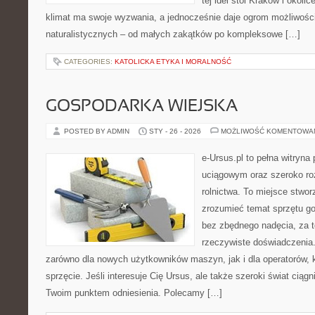
tej idei stoi Kraków i okolic
klimat ma swoje wyzwania, a jednocześnie daje ogrom możliwośc
naturalistycznych – od małych zakątków po kompleksowe […]
CATEGORIES:
KATOLICKA ETYKA I MORALNOŚĆ
GOSPODARKA WIEJSKA
POSTED BY ADMIN
STY - 26 - 2026
MOŻLIWOŚĆ KOMENTOWA
e-Ursus.pl to pełna witry
uciągowym oraz szeroko ro
rolnictwa. To miejsce stwor
zrozumieć temat sprzętu g
bez zbędnego nadęcia, za t
rzeczywiste doświadczenia.
zarówno dla nowych użytkowników maszyn, jak i dla operatorów, kt
sprzęcie. Jeśli interesuje Cię Ursus, ale także szeroki świat ciąg
Twoim punktem odniesienia. Polecamy […]