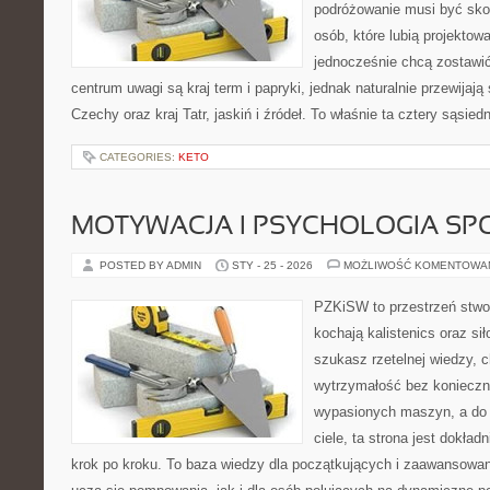
podróżowanie musi być sko
osób, które lubią projektow
jednocześnie chcą zostawi
centrum uwagi są kraj term i papryki, jednak naturalnie przewijają 
Czechy oraz kraj Tatr, jaskiń i źródeł. To właśnie ta cztery sąsied
CATEGORIES:
KETO
MOTYWACJA I PSYCHOLOGIA SP
POSTED BY ADMIN
STY - 25 - 2026
MOŻLIWOŚĆ KOMENTOWA
PZKiSW to przestrzeń stwor
kochają kalistenics oraz sił
szukasz rzetelnej wiedzy,
wytrzymałość bez konieczn
wypasionych maszyn, a do
ciele, ta strona jest dokład
krok po kroku. To baza wiedzy dla początkujących i zaawansowany