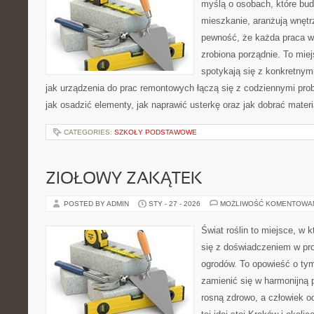
myślą o osobach, które bu
mieszkanie, aranżują wnętr
pewność, że każda praca w
zrobiona porządnie. To mie
spotykają się z konkretnym
jak urządzenia do prac remontowych łączą się z codziennymi pr
jak osadzić elementy, jak naprawić usterkę oraz jak dobrać mater
CATEGORIES:
SZKOŁY PODSTAWOWE
ZIOŁOWY ZAKĄTEK
POSTED BY ADMIN
STY - 27 - 2026
MOŻLIWOŚĆ KOMENTOWA
Świat roślin to miejsce, w k
się z doświadczeniem w proj
ogrodów. To opowieść o tym
zamienić się w harmonijną p
rosną zdrowo, a człowiek o