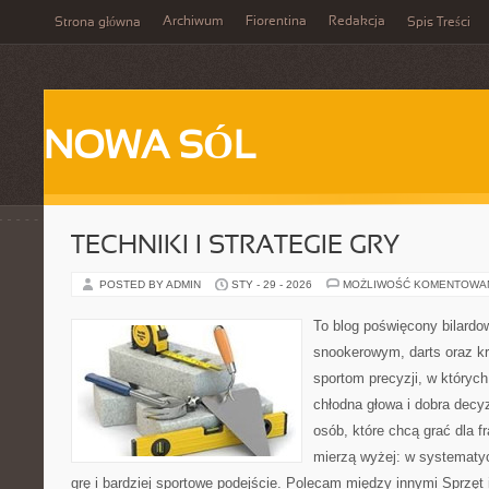
Archiwum
Fiorentina
Redakcja
Strona główna
Spis Treści
NOWA SÓL
TECHNIKI I STRATEGIE GRY
POSTED BY ADMIN
STY - 29 - 2026
MOŻLIWOŚĆ KOMENTOWA
To blog poświęcony bilardo
snookerowym, darts oraz kr
sportom precyzji, w których
chłodna głowa i dobra decyz
osób, które chcą grać dla fr
mierzą wyżej: w systematy
grę i bardziej sportowe podejście. Polecam między innymi Sprzęt i