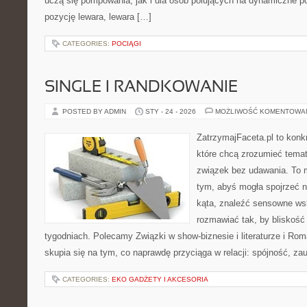
uczą się pompowania, jak i dla osób polujących na dynamiczne po
pozycję lewara, lewara […]
CATEGORIES:
POCIĄGI
SINGLE I RANDKOWANIE
POSTED BY ADMIN
STY - 24 - 2026
MOŻLIWOŚĆ KOMENTOWA
ZatrzymajFaceta.pl to konkr
które chcą zrozumieć temat 
związek bez udawania. To 
tym, abyś mogła spojrzeć 
kąta, znaleźć sensowne ws
rozmawiać tak, by bliskość 
tygodniach. Polecamy Związki w show-biznesie i literaturze i Ro
skupia się na tym, co naprawdę przyciąga w relacji: spójność, zau
CATEGORIES:
EKO GADŻETY I AKCESORIA