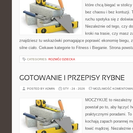
które chcą biegać w stolicy
bez chaosu i bez kontuzji. 
ruchu spotyka się z doświ
Niezależnie od tego, czy d
kroki na trasie, czy masz z
znajdziesz tu wskazówki pomagające poprawić ekonomię biegu, z
silne ciało. Ciekawe kategorie to Fitness i Bieganie. Strona powst
CATEGORIES:
ROZWÓJ DZIECKA
GOTOWANIE I PRZEPISY RYBNE
POSTED BY ADMIN
STY - 24 - 2026
MOŻLIWOŚĆ KOMENTOWA
MOCZYKIJE to niezależny w
powstał po to, aby łączyć 
praktycznymi poradami. To 
kochają zapach porannej mg
łowić mądrzej. Niezależnie 