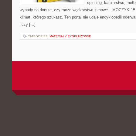
spinning, karpiarstwo, met
wypady na dorsze, czy może wędkarstwo zimowe – MOCZYKIJE m
klimat, którego szukasz. Ten portal nie udaje encyklopedii oderwa
liczy […]
CATEGORIES:
MATERIAŁY EKSKLUZYWNE