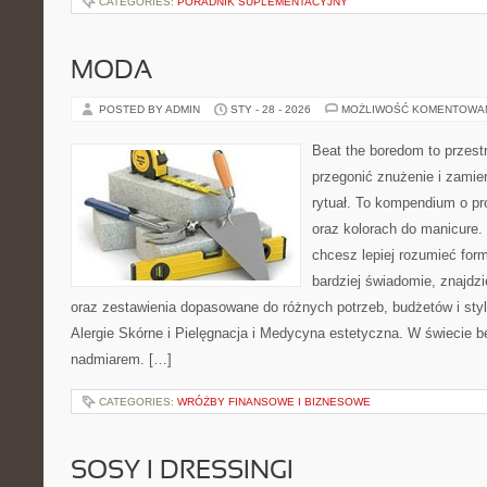
CATEGORIES:
PORADNIK SUPLEMENTACYJNY
MODA
POSTED BY ADMIN
STY - 28 - 2026
MOŻLIWOŚĆ KOMENTOWA
Beat the boredom to przest
przegonić znużenie i zamie
rytuał. To kompendium o pr
oraz kolorach do manicure.
chcesz lepiej rozumieć form
bardziej świadomie, znajdzi
oraz zestawienia dopasowane do różnych potrzeb, budżetów i styl
Alergie Skórne i Pielęgnacja i Medycyna estetyczna. W świecie 
nadmiarem. […]
CATEGORIES:
WRÓŻBY FINANSOWE I BIZNESOWE
SOSY I DRESSINGI