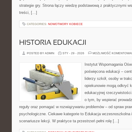
strategie gry. Strona łączy wiedzę podstawową z praktycznymi w
treści, […]
CATEGORIES:
NOWOTWORY KOBIECE
HISTORIA EDUKACJI
POSTED BY ADMIN
STY - 29 - 2026
MOŻLIWOŚĆ KOMENTOWA
Instytut Wspomagania Oświ
poświęcona edukacji – cen
liderzy szkół, osoby w trak
opiekunowie mogą odkryć k
edukacyjnej rzeczywistości
o tym, by wspierać prowadz
reguły oraz pomagać w rozwiązywaniu problemów – od spraw pra
psychologiczne. Ciekawe kategorie to Edukacja wczesnoszkolna i
scenariusze lekcji. W praktyce ta przestrzeń pełni rolę […]