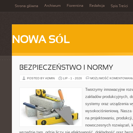
Archiwum
Fiorentina
Redakcja
Strona główna
Spis Treści
NOWA SÓL
BEZPIECZEŃSTWO I NORMY
POSTED BY ADMIN
LIP - 1 - 2026
MOŻLIWOŚĆ KOMENTOWAN
Tworzymy innowacyjne rozw
zakładów produkcyjnych, d
systemy oraz urządzenia w
wysokociśnieniową. Nasza d
na projektowaniu, produkcji
nowoczesnych rozwiązań, k
wszędzie tam, gdzie liczy się efektywność, dokładność oraz b