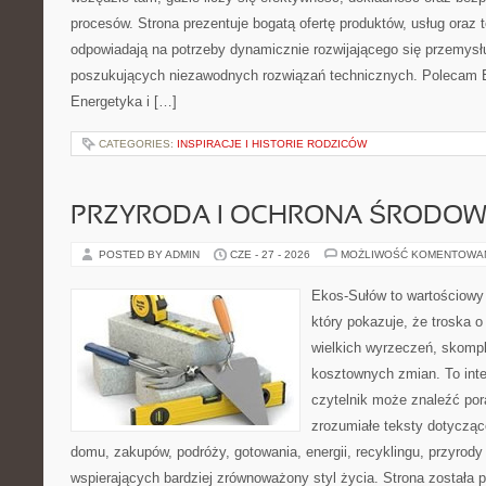
procesów. Strona prezentuje bogatą ofertę produktów, usług oraz t
odpowiadają na potrzeby dynamicznie rozwijającego się przemysłu
poszukujących niezawodnych rozwiązań technicznych. Polecam E
Energetyka i […]
CATEGORIES:
INSPIRACJE I HISTORIE RODZICÓW
PRZYRODA I OCHRONA ŚRODOW
POSTED BY ADMIN
CZE - 27 - 2026
MOŻLIWOŚĆ KOMENTOWA
Ekos-Sułów to wartościowy 
który pokazuje, że troska 
wielkich wyrzeczeń, skompl
kosztownych zmian. To int
czytelnik może znaleźć por
zrozumiałe teksty dotyczą
domu, zakupów, podróży, gotowania, energii, recyklingu, przyrod
wspierających bardziej zrównoważony styl życia. Strona została