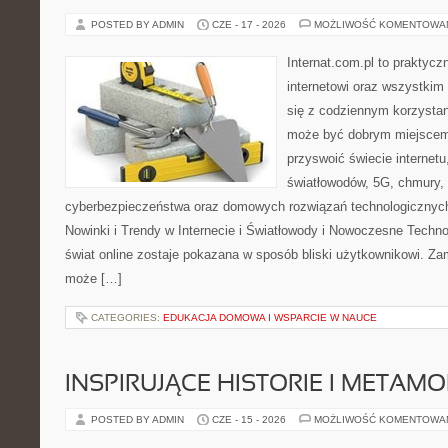
POSTED BY ADMIN
CZE - 17 - 2026
MOŻLIWOŚĆ KOMENTOWA
Internat.com.pl to praktyc
internetowi oraz wszystkim
się z codziennym korzystan
może być dobrym miejscem 
przyswoić świecie internet
światłowodów, 5G, chmury, 
cyberbezpieczeństwa oraz domowych rozwiązań technologicznych
Nowinki i Trendy w Internecie i Światłowody i Nowoczesne Techno
świat online zostaje pokazana w sposób bliski użytkownikowi. Zami
może […]
CATEGORIES:
EDUKACJA DOMOWA I WSPARCIE W NAUCE
INSPIRUJĄCE HISTORIE I METAM
POSTED BY ADMIN
CZE - 15 - 2026
MOŻLIWOŚĆ KOMENTOWA