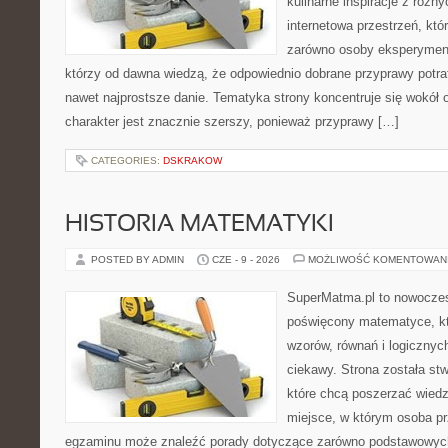
kulinarne inspiracje z różny
internetowa przestrzeń, kt
zarówno osoby eksperymentu
którzy od dawna wiedzą, że odpowiednio dobrane przyprawy potraf
nawet najprostsze danie. Tematyka strony koncentruje się wokół or
charakter jest znacznie szerszy, ponieważ przyprawy […]
CATEGORIES:
DSKRAKOW
HISTORIA MATEMATYKI
POSTED BY ADMIN
CZE - 9 - 2026
MOŻLIWOŚĆ KOMENTOWAN
SuperMatma.pl to nowoczes
poświęcony matematyce, któ
wzorów, równań i logicznyc
ciekawy. Strona została st
które chcą poszerzać wied
miejsce, w którym osoba pr
egzaminu może znaleźć porady dotyczące zarówno podstawowych z