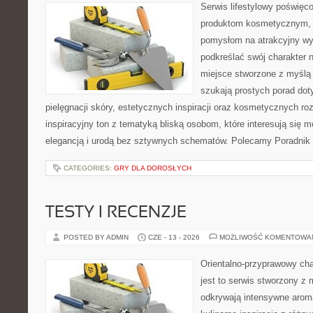
Serwis lifestylowy poświęcon
produktom kosmetycznym, u
pomysłom na atrakcyjny wyg
podkreślać swój charakter n
miejsce stworzone z myślą 
szukają prostych porad dot
pielęgnacji skóry, estetycznych inspiracji oraz kosmetycznych ro
inspiracyjny ton z tematyką bliską osobom, które interesują się m
elegancją i urodą bez sztywnych schematów. Polecamy Poradnik 
CATEGORIES:
GRY DLA DOROSŁYCH
TESTY I RECENZJE
POSTED BY ADMIN
CZE - 13 - 2026
MOŻLIWOŚĆ KOMENTOWA
Orientalno-przyprawowy char
jest to serwis stworzony z 
odkrywają intensywne aroma