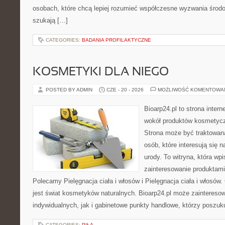
osobach, które chcą lepiej rozumieć współczesne wyzwania środ
szukają […]
CATEGORIES:
BADANIA PROFILAKTYCZNE
KOSMETYKI DLA NIEGO
POSTED BY ADMIN
CZE - 20 - 2026
MOŻLIWOŚĆ KOMENTOWA
Bioarp24.pl to strona intern
wokół produktów kosmetycz
Strona może być traktowana
osób, które interesują się 
urody. To witryna, która wp
zainteresowanie produktami
Polecamy Pielęgnacja ciała i włosów i Pielęgnacja ciała i włos
jest świat kosmetyków naturalnych. Bioarp24.pl może zaintereso
indywidualnych, jak i gabinetowe punkty handlowe, którzy poszuk
CATEGORIES:
PIŁA