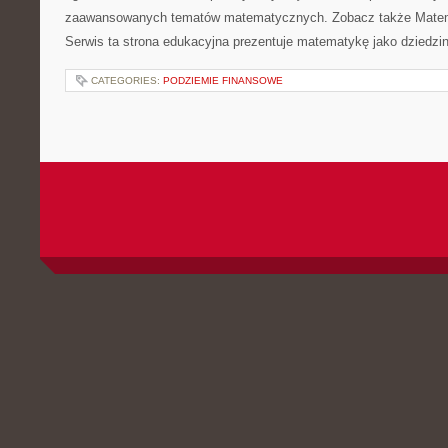
zaawansowanych tematów matematycznych. Zobacz także Matem
Serwis ta strona edukacyjna prezentuje matematykę jako dziedzin
CATEGORIES:
PODZIEMIE FINANSOWE