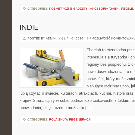
CATEGORIES:
KOSMETYCZNE GADŻETY I AKCESORIA (GĄBKI, PĘDZLE,
INDIE
POSTED BY ADMIN
LIP - 6 - 2026
MOŻLIWOŚĆ KOMENTOWAN
Cherrish to różnorodna prze
interesują się turystyką i
regiony bez pośpiechu, z ci
nowe doświadczenia. To mi
opowieści, który może zai
planujące rodzinny urlop, ja
lubią czytać o świecie, kulturach, atrakcjach, kuchni, historii ora
krajów. Strona łączy w sobie podróżnicze ciekawostki z lekkim,
opowiadania, dzięki czemu można tu […]
CATEGORIES:
ROLA SNU W REGENERACJI