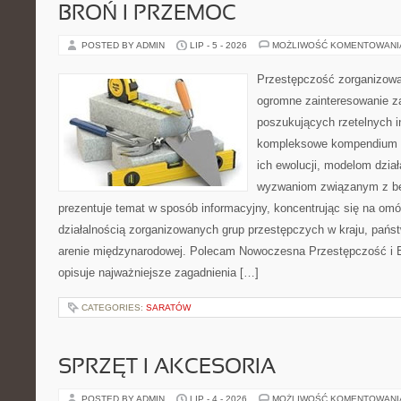
BROŃ I PRZEMOC
POSTED BY ADMIN
LIP - 5 - 2026
MOŻLIWOŚĆ KOMENTOWAN
Przestępczość zorganizowan
ogromne zainteresowanie za
poszukujących rzetelnych i
kompleksowe kompendium in
ich ewolucji, modelom dział
wyzwaniom związanym z b
prezentuje temat w sposób informacyjny, koncentrując się na om
działalnością zorganizowanych grup przestępczych w kraju, pańs
arenie międzynarodowej. Polecam Nowoczesna Przestępczość i B
opisuje najważniejsze zagadnienia […]
CATEGORIES:
SARATÓW
SPRZĘT I AKCESORIA
POSTED BY ADMIN
LIP - 4 - 2026
MOŻLIWOŚĆ KOMENTOWAN