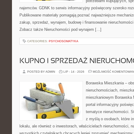
potrzebami kupujących, sprz
najemców. GDNK to serwis informacyjny poświęcony szeroko ro
Publikowane materiały pomagają poznać najważniejsze mechaniz
zakup, sprzedaż, wynajem, budowę i finansowanie nieruchomości 
Zobacz także Nieruchomości pod wynajem […]
CATEGORIES:
PSYCHOSOMATYKA
KUPNO I SPRZEDAŻ NIERUCHOM
POSTED BY ADMIN
LIP - 14 - 2026
MOŻLIWOŚĆ KOMENTOWAN
Borawska Mieszkania – ob
nieruchomościach, mieszka
mieszkaniowym Borawska Mi
portal informacyjny poświę
tematyce nieruchomości. S
z myślą o osobach, które i
lokalu, ale również o inwestorach, właścicielach nieruchomości, 
wszystkich czytelnikach chcących lepiej zrozumieć mechanizmy 