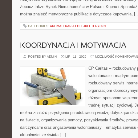
Zobacz także Rynek Nieruchomości w Polsce i Kupno i Sprzedaż
można znaleźć merytoryczne publikacje dotyczące kupowania, [
CATEGORIES:
AROMATERAPIA I OLEJKI ETERYCZNE
KOORDYNACJA I MOTYWACJA
POSTED BY ADMIN
LIP - 11 - 2026
MOŻLIWOŚĆ KOMENTOWAN
CP Caritas – rozbudowany p
wolontariacie i mądrym pom
rozbudowany serwis intern
organizacjom dobroczynnym,
różnym sposobom wspierani
trudnej sytuacji życiowej. 
można znaleźć przystępnie przedstawioną wiedzę dotyczące działa
na świecie, organizowania pomocy, pozyskiwania środków, prowad
darczyńcami oraz angażowania wolontariuszy. Tematyka serwisu 
aktualności ze świata […]