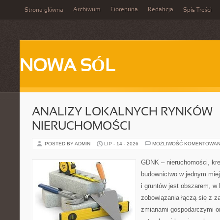
Archiwum
Fiorentina
Redakcja
Strona główna
Spis Treści
NOWA SÓL
ANALIZY LOKALNYCH RYNKÓW
NIERUCHOMOŚCI
POSTED BY ADMIN
LIP - 14 - 2026
MOŻLIWOŚĆ KOMENTOWAN
GDNK – nieruchomości, kre
budownictwo w jednym mie
i gruntów jest obszarem, 
zobowiązania łączą się z z
zmianami gospodarczymi or