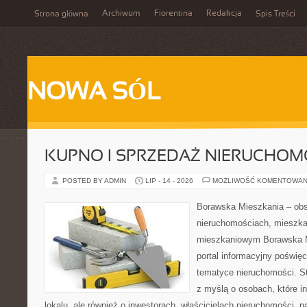
Archiwum
Fiorentina
Redakcja
Strona główna
Spis Treści
NOWA SÓL
KUPNO I SPRZEDAŻ NIERUCHOM
POSTED BY ADMIN
LIP - 14 - 2026
MOŻLIWOŚĆ KOMENTOWAN
Borawska Mieszkania – ob
nieruchomościach, mieszka
mieszkaniowym Borawska Mi
portal informacyjny poświę
tematyce nieruchomości. S
z myślą o osobach, które i
lokalu, ale również o inwestorach, właścicielach nieruchomości, 