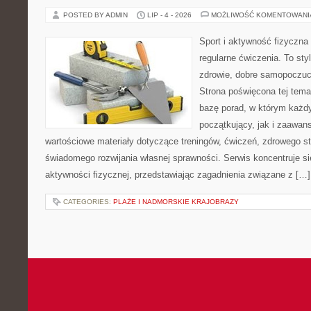
POSTED BY ADMIN
LIP - 4 - 2026
MOŻLIWOŚĆ KOMENTOWAN
Sport i aktywność fizyczna 
regularne ćwiczenia. To sty
zdrowie, dobre samopoczuci
Strona poświęcona tej tem
bazę porad, w którym każdy
początkujący, jak i zaawa
wartościowe materiały dotyczące treningów, ćwiczeń, zdrowego st
świadomego rozwijania własnej sprawności. Serwis koncentruje s
aktywności fizycznej, przedstawiając zagadnienia związane z […]
CATEGORIES:
PLAŻE I NADMORSKIE KRAJOBRAZY