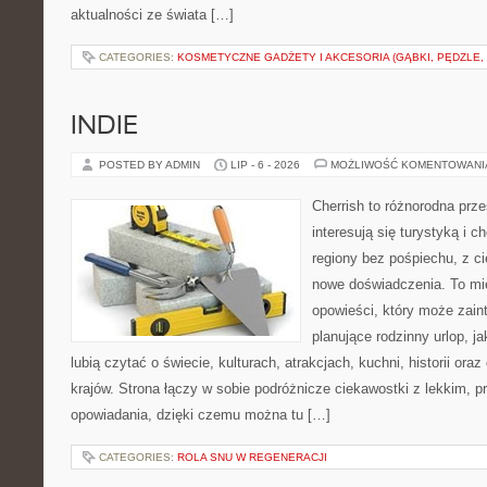
aktualności ze świata […]
CATEGORIES:
KOSMETYCZNE GADŻETY I AKCESORIA (GĄBKI, PĘDZLE,
INDIE
POSTED BY ADMIN
LIP - 6 - 2026
MOŻLIWOŚĆ KOMENTOWAN
Cherrish to różnorodna prze
interesują się turystyką i
regiony bez pośpiechu, z ci
nowe doświadczenia. To mi
opowieści, który może zai
planujące rodzinny urlop, ja
lubią czytać o świecie, kulturach, atrakcjach, kuchni, historii ora
krajów. Strona łączy w sobie podróżnicze ciekawostki z lekkim,
opowiadania, dzięki czemu można tu […]
CATEGORIES:
ROLA SNU W REGENERACJI