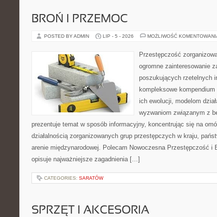
BROŃ I PRZEMOC
POSTED BY ADMIN
LIP - 5 - 2026
MOŻLIWOŚĆ KOMENTOWAN
Przestępczość zorganizowan
ogromne zainteresowanie za
poszukujących rzetelnych i
kompleksowe kompendium in
ich ewolucji, modelom dział
wyzwaniom związanym z b
prezentuje temat w sposób informacyjny, koncentrując się na om
działalnością zorganizowanych grup przestępczych w kraju, pańs
arenie międzynarodowej. Polecam Nowoczesna Przestępczość i B
opisuje najważniejsze zagadnienia […]
CATEGORIES:
SARATÓW
SPRZĘT I AKCESORIA