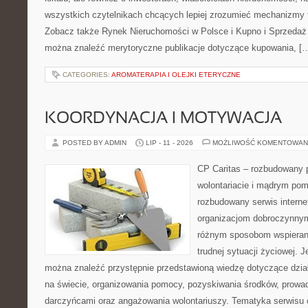
wszystkich czytelnikach chcących lepiej zrozumieć mechanizmy 
Zobacz także Rynek Nieruchomości w Polsce i Kupno i Sprzedaż
można znaleźć merytoryczne publikacje dotyczące kupowania, [
CATEGORIES:
AROMATERAPIA I OLEJKI ETERYCZNE
KOORDYNACJA I MOTYWACJA
POSTED BY ADMIN
LIP - 11 - 2026
MOŻLIWOŚĆ KOMENTOWAN
CP Caritas – rozbudowany p
wolontariacie i mądrym pom
rozbudowany serwis intern
organizacjom dobroczynnym,
różnym sposobom wspierani
trudnej sytuacji życiowej. 
można znaleźć przystępnie przedstawioną wiedzę dotyczące działa
na świecie, organizowania pomocy, pozyskiwania środków, prowad
darczyńcami oraz angażowania wolontariuszy. Tematyka serwisu 