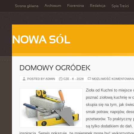
Archiwum
Fiorentina
Redakcja
Strona główna
Spis Treści
NOWA SÓL
DOMOWY OGRÓDEK
POSTED BY ADMIN
CZE - 6 - 2026
MOŻLIWOŚĆ KOMENTOWAN
Zioła od Kuchni to miejsce d
poznać ziołową kuchnię w 
skupia się na tym, jak świe
smak potraw, napojów, des
przetworów. To praktyczny p
są tylko dodatkiem do dań, 
inspiracją. Serwis pokazuje, że majeranek mogą być wykorzysty