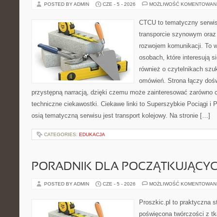
POSTED BY ADMIN
CZE - 5 - 2026
MOŻLIWOŚĆ KOMENTOWAN
CTCU to tematyczny serwis,
transporcie szynowym oraz
rozwojem komunikacji. To w
osobach, które interesują s
również o czytelnikach szu
omówień. Strona łączy dośw
przystępną narracją, dzięki czemu może zainteresować zarówno c
techniczne ciekawostki. Ciekawe linki to Superszybkie Pociągi i
osią tematyczną serwisu jest transport kolejowy. Na stronie […]
CATEGORIES:
EDUKACJA
PORADNIK DLA POCZĄTKUJĄCY
POSTED BY ADMIN
CZE - 5 - 2026
MOŻLIWOŚĆ KOMENTOWAN
Proszkic.pl to praktyczna s
poświęcona twórczości z tk