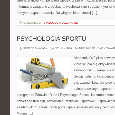
Strona stanowi kompendium wiedzy, w której można znaleźć porady
informacje związane z edukacją, wychowaniem i codziennym fun
różnych etapach rozwoju. Na witrynie internetowej […]
CATEGORIES:
PSYCHOLOGIA UCZENIA SIĘ
PSYCHOLOGIA SPORTU
POSTED BY ADMIN
CZE - 2 - 2026
MOŻLIWOŚĆ KOMENTOWAN
AkademikaWF.pl to nowocz
która skupia się aktywności
samopoczuciu, terapii ruch
Serwis pełni funkcję centr
się, zawodników, trenerów 
zainteresowanych sportem 
kategorie to Zdrowie i Dieta i Psychologia Sportu. Na stronie możn
dotyczące treningu, odżywiania, motywacji sportowej, usprawnia
akademickich. Dzięki temu portal spaja aspekty edukacyjne z p
Mocną […]