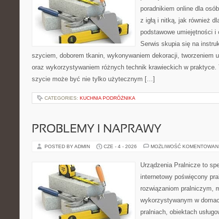
poradnikiem online dla osó
z igłą i nitką, jak również d
podstawowe umiejętności i 
Serwis skupia się na instr
szyciem, doborem tkanin, wykonywaniem dekoracji, tworzeniem 
oraz wykorzystywaniem różnych technik krawieckich w praktyce. T
szycie może być nie tylko użytecznym […]
CATEGORIES:
KUCHNIA PODRÓŻNIKA
PROBLEMY I NAPRAWY
POSTED BY ADMIN
CZE - 4 - 2026
MOŻLIWOŚĆ KOMENTOWAN
Urządzenia Pralnicze to spe
internetowy poświęcony pr
rozwiązaniom pralniczym,
wykorzystywanym w domach,
pralniach, obiektach usług