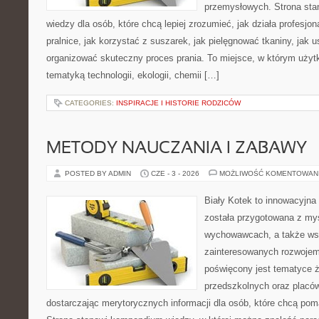
przemysłowych. Strona sta
wiedzy dla osób, które chcą lepiej zrozumieć, jak działa profesjon
pralnice, jak korzystać z suszarek, jak pielęgnować tkaniny, jak 
organizować skuteczny proces prania. To miejsce, w którym użytk
tematyką technologii, ekologii, chemii […]
CATEGORIES:
INSPIRACJE I HISTORIE RODZICÓW
METODY NAUCZANIA I ZABAWY
POSTED BY ADMIN
CZE - 3 - 2026
MOŻLIWOŚĆ KOMENTOWAN
Biały Kotek to innowacyjna 
została przygotowana z myś
wychowawcach, a także ws
zainteresowanych rozwojem
poświęcony jest tematyce 
przedszkolnych oraz placó
dostarczając merytorycznych informacji dla osób, które chcą po