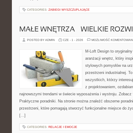
CATEGORIES:
ZABIEGI WYSZCZUPLAJĄCE
MAŁE WNĘTRZA – WIELKIE ROZW
POSTED BY ADMIN
CZE - 1 - 2026
MOŻLIWOŚĆ KOMENTOWAN
M-Loft Design to oryginaln
aranżacji wnętrz, który ins
stylowych pomysłów na urz
przestrzeni industrialnej. T
wszystkich, którzy interes
z projektowaniem, ozdabian
najnowszymi trendami w świecie wyposażenia i wystroju. Zobacz ta
Praktyczne poradniki. Na stronie można znaleźć obszerne porad
przestrzeni, które pomagają stworzyć funkcjonalne miejsce do ży
[…]
CATEGORIES:
RELACJE I EMOCJE