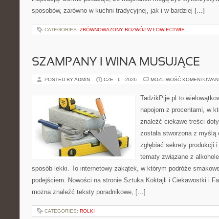
sposobów, zarówno w kuchni tradycyjnej, jak i w bardziej […]
CATEGORIES:
ZRÓWNOWAŻONY ROZWÓJ W ŁOWIECTWIE
SZAMPANY I WINA MUSUJĄCE
POSTED BY ADMIN
CZE - 6 - 2026
MOŻLIWOŚĆ KOMENTOWAN
TadzikPije.pl to wielowątko
napojom z procentami, w k
znaleźć ciekawe treści dot
została stworzona z myślą 
zgłębiać sekrety produkcji 
tematy związane z alkohol
sposób lekki. To internetowy zakątek, w którym podróże smakowe
podejściem. Nowości na stronie Sztuka Koktajli i Ciekawostki i Fak
można znaleźć teksty poradnikowe, […]
CATEGORIES:
ROLKI