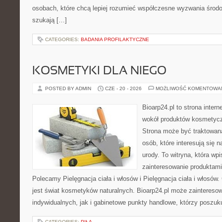
osobach, które chcą lepiej rozumieć współczesne wyzwania środ
szukają […]
CATEGORIES:
BADANIA PROFILAKTYCZNE
KOSMETYKI DLA NIEGO
POSTED BY ADMIN
CZE - 20 - 2026
MOŻLIWOŚĆ KOMENTOWA
Bioarp24.pl to strona intern
wokół produktów kosmetycz
Strona może być traktowana
osób, które interesują się 
urody. To witryna, która wp
zainteresowanie produktami
Polecamy Pielęgnacja ciała i włosów i Pielęgnacja ciała i włos
jest świat kosmetyków naturalnych. Bioarp24.pl może zaintereso
indywidualnych, jak i gabinetowe punkty handlowe, którzy poszuk
CATEGORIES:
PIŁA