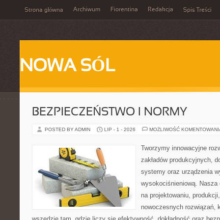
Archiwum
Fiorentina
Redakcja
Strona główna
Spis Treści
NOWA SÓL
BEZPIECZEŃSTWO I NORMY
POSTED BY ADMIN
LIP - 1 - 2026
MOŻLIWOŚĆ KOMENTOWAN
Tworzymy innowacyjne rozw
zakładów produkcyjnych, d
systemy oraz urządzenia w
wysokociśnieniową. Nasza d
na projektowaniu, produkcji
nowoczesnych rozwiązań, k
wszędzie tam, gdzie liczy się efektywność, dokładność oraz b