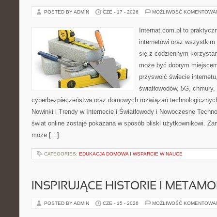
POSTED BY ADMIN
CZE - 17 - 2026
MOŻLIWOŚĆ KOMENTOWA
Internat.com.pl to praktyc
internetowi oraz wszystkim
się z codziennym korzystan
może być dobrym miejscem 
przyswoić świecie internet
światłowodów, 5G, chmury, 
cyberbezpieczeństwa oraz domowych rozwiązań technologicznych
Nowinki i Trendy w Internecie i Światłowody i Nowoczesne Techno
świat online zostaje pokazana w sposób bliski użytkownikowi. Zami
może […]
CATEGORIES:
EDUKACJA DOMOWA I WSPARCIE W NAUCE
INSPIRUJĄCE HISTORIE I METAM
POSTED BY ADMIN
CZE - 15 - 2026
MOŻLIWOŚĆ KOMENTOWA