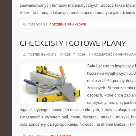
zaawansowanych tematów matematycznych. Zobacz także Matem
Serwis ta strona edukacyjna prezentuje matematykę jako dziedzin
CATEGORIES:
PODZIEMIE FINANSOWE
CHECKLISTY I GOTOWE PLANY
POSTED BY ADMIN
CZE - 7 - 2026
MOŻLIWOŚĆ KOMENTOWAN
Sala Lacerta to inspirujący
tworzeniu wyjątkowych wyda
może znaleźć porady dotyc
żałobnych. Strona została 
osobach, które chcą zapla
estetyczny, bez przypadkow
organizacyjnego chaosu. To miejsce dla tych, którzy szukają kon
związanych z wyborem sali, menu, dekoracji, atrakcji, muzyki, b
oraz atmosfery całego spotkania. Nowości na stronie Budżet i Fin