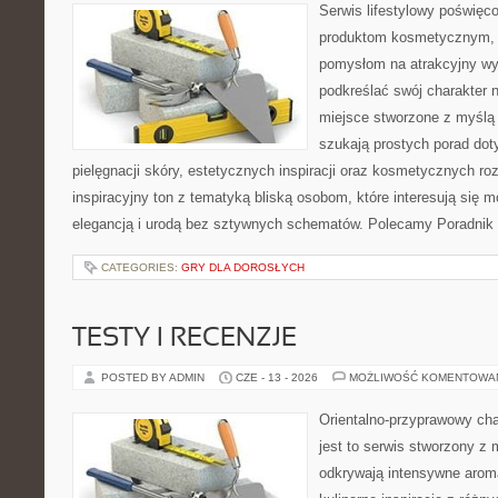
Serwis lifestylowy poświęcon
produktom kosmetycznym, u
pomysłom na atrakcyjny wyg
podkreślać swój charakter n
miejsce stworzone z myślą 
szukają prostych porad dot
pielęgnacji skóry, estetycznych inspiracji oraz kosmetycznych ro
inspiracyjny ton z tematyką bliską osobom, które interesują się m
elegancją i urodą bez sztywnych schematów. Polecamy Poradnik 
CATEGORIES:
GRY DLA DOROSŁYCH
TESTY I RECENZJE
POSTED BY ADMIN
CZE - 13 - 2026
MOŻLIWOŚĆ KOMENTOWA
Orientalno-przyprawowy char
jest to serwis stworzony z 
odkrywają intensywne aroma