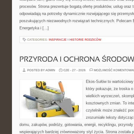
procesów. Strona prezentuje bogatą ofertę produktów, usług oraz t
odpowiadają na potrzeby dynamicznie rozwijającego się przemysłu
poszukujących niezawodnych rozwiązań technicznych. Polecam E
Energetyka i […]
CATEGORIES:
INSPIRACJE I HISTORIE RODZICÓW
PRZYRODA I OCHRONA ŚRODOW
POSTED BY ADMIN
CZE - 27 - 2026
MOŻLIWOŚĆ KOMENTOWA
Ekos-Sułów to wartościowy 
który pokazuje, że troska 
wielkich wyrzeczeń, skompl
kosztownych zmian. To int
czytelnik może znaleźć por
zrozumiałe teksty dotyczą
domu, zakupów, podróży, gotowania, energii, recyklingu, przyrod
wspierających bardziej zrównoważony styl życia. Strona została