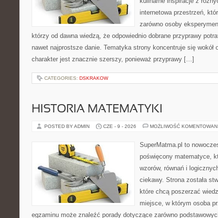
kulinarne inspiracje z różny
internetowa przestrzeń, kt
zarówno osoby eksperymentu
którzy od dawna wiedzą, że odpowiednio dobrane przyprawy potraf
nawet najprostsze danie. Tematyka strony koncentruje się wokół or
charakter jest znacznie szerszy, ponieważ przyprawy […]
CATEGORIES:
DSKRAKOW
HISTORIA MATEMATYKI
POSTED BY ADMIN
CZE - 9 - 2026
MOŻLIWOŚĆ KOMENTOWAN
SuperMatma.pl to nowoczes
poświęcony matematyce, któ
wzorów, równań i logicznyc
ciekawy. Strona została st
które chcą poszerzać wied
miejsce, w którym osoba pr
egzaminu może znaleźć porady dotyczące zarówno podstawowych z