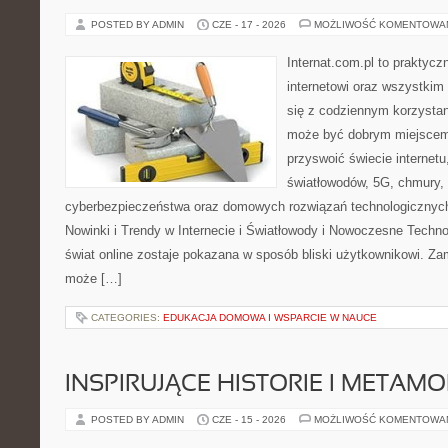
POSTED BY ADMIN
CZE - 17 - 2026
MOŻLIWOŚĆ KOMENTOWA
Internat.com.pl to praktyc
internetowi oraz wszystkim
się z codziennym korzystan
może być dobrym miejscem 
przyswoić świecie internet
światłowodów, 5G, chmury, 
cyberbezpieczeństwa oraz domowych rozwiązań technologicznych
Nowinki i Trendy w Internecie i Światłowody i Nowoczesne Techno
świat online zostaje pokazana w sposób bliski użytkownikowi. Zami
może […]
CATEGORIES:
EDUKACJA DOMOWA I WSPARCIE W NAUCE
INSPIRUJĄCE HISTORIE I METAM
POSTED BY ADMIN
CZE - 15 - 2026
MOŻLIWOŚĆ KOMENTOWA