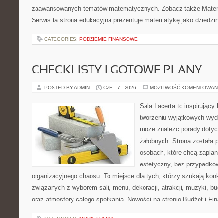
zaawansowanych tematów matematycznych. Zobacz także Matem
Serwis ta strona edukacyjna prezentuje matematykę jako dziedzin
CATEGORIES:
PODZIEMIE FINANSOWE
CHECKLISTY I GOTOWE PLANY
POSTED BY ADMIN
CZE - 7 - 2026
MOŻLIWOŚĆ KOMENTOWAN
Sala Lacerta to inspirujący
tworzeniu wyjątkowych wyda
może znaleźć porady dotyc
żałobnych. Strona została 
osobach, które chcą zapla
estetyczny, bez przypadkow
organizacyjnego chaosu. To miejsce dla tych, którzy szukają kon
związanych z wyborem sali, menu, dekoracji, atrakcji, muzyki, b
oraz atmosfery całego spotkania. Nowości na stronie Budżet i Fin