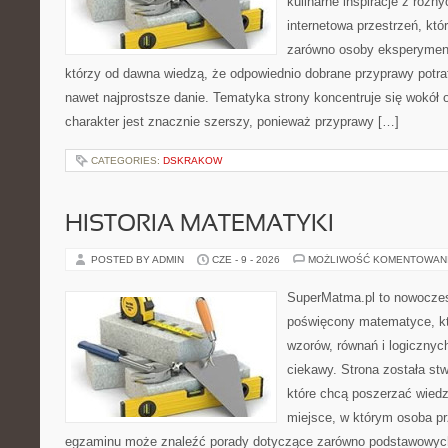
kulinarne inspiracje z różny
internetowa przestrzeń, kt
zarówno osoby eksperymentu
którzy od dawna wiedzą, że odpowiednio dobrane przyprawy potraf
nawet najprostsze danie. Tematyka strony koncentruje się wokół or
charakter jest znacznie szerszy, ponieważ przyprawy […]
CATEGORIES:
DSKRAKOW
HISTORIA MATEMATYKI
POSTED BY ADMIN
CZE - 9 - 2026
MOŻLIWOŚĆ KOMENTOWAN
SuperMatma.pl to nowoczes
poświęcony matematyce, któ
wzorów, równań i logicznyc
ciekawy. Strona została st
które chcą poszerzać wied
miejsce, w którym osoba pr
egzaminu może znaleźć porady dotyczące zarówno podstawowych z