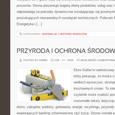
procesów. Strona prezentuje bogatą ofertę produktów, usług oraz t
odpowiadają na potrzeby dynamicznie rozwijającego się przemysłu
poszukujących niezawodnych rozwiązań technicznych. Polecam E
Energetyka i […]
CATEGORIES:
INSPIRACJE I HISTORIE RODZICÓW
PRZYRODA I OCHRONA ŚRODOW
POSTED BY ADMIN
CZE - 27 - 2026
MOŻLIWOŚĆ KOMENTOWA
Ekos-Sułów to wartościowy 
który pokazuje, że troska 
wielkich wyrzeczeń, skompl
kosztownych zmian. To int
czytelnik może znaleźć por
zrozumiałe teksty dotyczą
domu, zakupów, podróży, gotowania, energii, recyklingu, przyrod
wspierających bardziej zrównoważony styl życia. Strona została