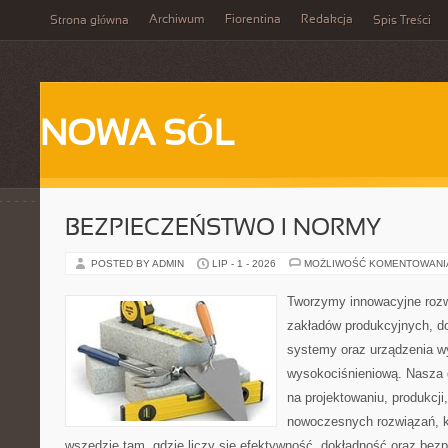
Archiwum
Fiorentina
Redakcja
Strona główna
Spis Treści
NOWA SÓL
BEZPIECZEŃSTWO I NORMY
POSTED BY ADMIN
LIP - 1 - 2026
MOŻLIWOŚĆ KOMENTOWAN
Tworzymy innowacyjne rozw
zakładów produkcyjnych, d
systemy oraz urządzenia w
wysokociśnieniową. Nasza d
na projektowaniu, produkcji
nowoczesnych rozwiązań, k
wszędzie tam, gdzie liczy się efektywność, dokładność oraz b