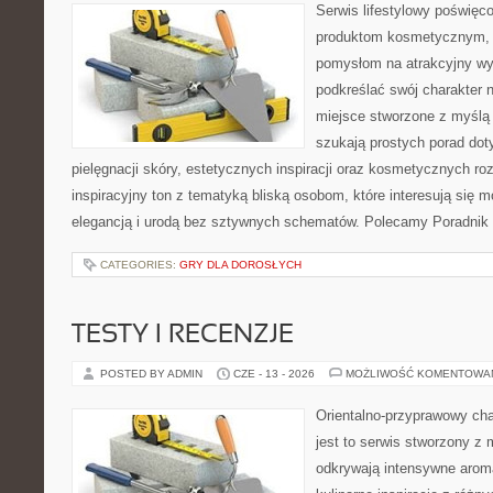
Serwis lifestylowy poświęcon
produktom kosmetycznym, u
pomysłom na atrakcyjny wyg
podkreślać swój charakter n
miejsce stworzone z myślą 
szukają prostych porad dot
pielęgnacji skóry, estetycznych inspiracji oraz kosmetycznych ro
inspiracyjny ton z tematyką bliską osobom, które interesują się m
elegancją i urodą bez sztywnych schematów. Polecamy Poradnik 
CATEGORIES:
GRY DLA DOROSŁYCH
TESTY I RECENZJE
POSTED BY ADMIN
CZE - 13 - 2026
MOŻLIWOŚĆ KOMENTOWA
Orientalno-przyprawowy char
jest to serwis stworzony z 
odkrywają intensywne aroma