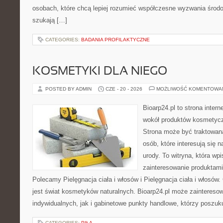
osobach, które chcą lepiej rozumieć współczesne wyzwania środ
szukają […]
CATEGORIES:
BADANIA PROFILAKTYCZNE
KOSMETYKI DLA NIEGO
POSTED BY ADMIN
CZE - 20 - 2026
MOŻLIWOŚĆ KOMENTOWA
Bioarp24.pl to strona intern
wokół produktów kosmetycz
Strona może być traktowana
osób, które interesują się 
urody. To witryna, która wp
zainteresowanie produktami
Polecamy Pielęgnacja ciała i włosów i Pielęgnacja ciała i włos
jest świat kosmetyków naturalnych. Bioarp24.pl może zaintereso
indywidualnych, jak i gabinetowe punkty handlowe, którzy poszuk
CATEGORIES:
PIŁA