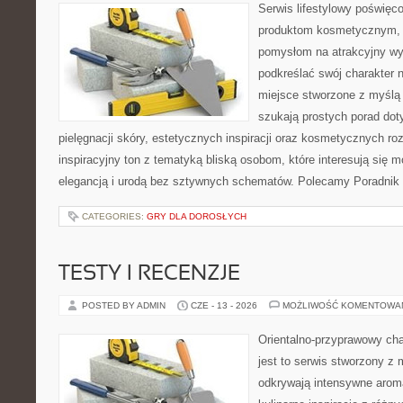
Serwis lifestylowy poświęcon
produktom kosmetycznym, u
pomysłom na atrakcyjny wyg
podkreślać swój charakter n
miejsce stworzone z myślą 
szukają prostych porad dot
pielęgnacji skóry, estetycznych inspiracji oraz kosmetycznych ro
inspiracyjny ton z tematyką bliską osobom, które interesują się m
elegancją i urodą bez sztywnych schematów. Polecamy Poradnik 
CATEGORIES:
GRY DLA DOROSŁYCH
TESTY I RECENZJE
POSTED BY ADMIN
CZE - 13 - 2026
MOŻLIWOŚĆ KOMENTOWA
Orientalno-przyprawowy char
jest to serwis stworzony z 
odkrywają intensywne aroma