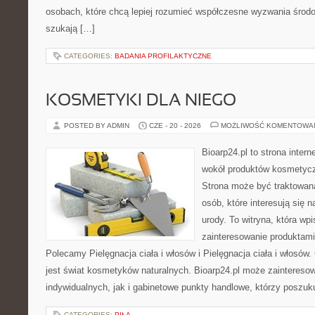
osobach, które chcą lepiej rozumieć współczesne wyzwania środ
szukają […]
CATEGORIES:
BADANIA PROFILAKTYCZNE
KOSMETYKI DLA NIEGO
POSTED BY ADMIN
CZE - 20 - 2026
MOŻLIWOŚĆ KOMENTOWA
Bioarp24.pl to strona intern
wokół produktów kosmetycz
Strona może być traktowana
osób, które interesują się 
urody. To witryna, która wp
zainteresowanie produktami
Polecamy Pielęgnacja ciała i włosów i Pielęgnacja ciała i włos
jest świat kosmetyków naturalnych. Bioarp24.pl może zaintereso
indywidualnych, jak i gabinetowe punkty handlowe, którzy poszuk
CATEGORIES:
PIŁA