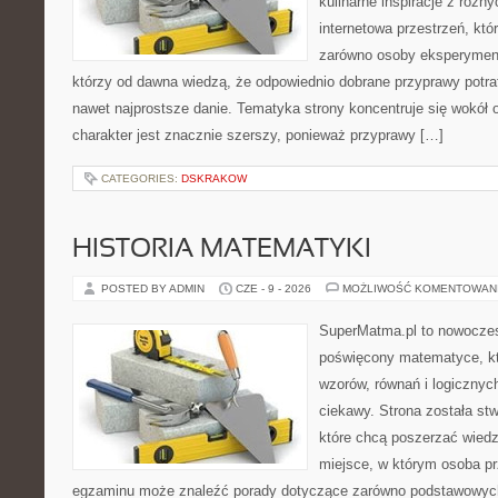
kulinarne inspiracje z różny
internetowa przestrzeń, kt
zarówno osoby eksperymentu
którzy od dawna wiedzą, że odpowiednio dobrane przyprawy potraf
nawet najprostsze danie. Tematyka strony koncentruje się wokół or
charakter jest znacznie szerszy, ponieważ przyprawy […]
CATEGORIES:
DSKRAKOW
HISTORIA MATEMATYKI
POSTED BY ADMIN
CZE - 9 - 2026
MOŻLIWOŚĆ KOMENTOWAN
SuperMatma.pl to nowoczes
poświęcony matematyce, któ
wzorów, równań i logicznyc
ciekawy. Strona została st
które chcą poszerzać wied
miejsce, w którym osoba pr
egzaminu może znaleźć porady dotyczące zarówno podstawowych z