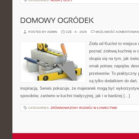
CATEGORIES:
MODA Z ULICY
DOMOWY OGRÓDEK
POSTED BY ADMIN
CZE - 6 - 2026
MOŻLIWOŚĆ KOMENTOWAN
Zioła od Kuchni to miejsce d
poznać ziołową kuchnię w 
skupia się na tym, jak świe
smak potraw, napojów, des
przetworów. To praktyczny p
są tylko dodatkiem do dań, 
inspiracją. Serwis pokazuje, że majeranek mogą być wykorzysty
sposobów, zarówno w kuchni tradycyjnej, jak i w bardziej […]
CATEGORIES:
ZRÓWNOWAŻONY ROZWÓJ W ŁOWIECTWIE