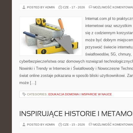
POSTED BY ADMIN
CZE - 17 - 2026
MOŻLIWOŚĆ KOMENTOWA
Internat.com.pl to praktyc
internetowi oraz wszystkim
się z codziennym korzystan
może być dobrym miejscem 
przyswoić świecie internet
światłowodów, 5G, chmury, 
cyberbezpieczeństwa oraz domowych rozwiązań technologicznych
Nowinki i Trendy w Internecie i Światłowody i Nowoczesne Techno
świat online zostaje pokazana w sposób bliski użytkownikowi. Zami
może […]
CATEGORIES:
EDUKACJA DOMOWA I WSPARCIE W NAUCE
INSPIRUJĄCE HISTORIE I METAM
POSTED BY ADMIN
CZE - 15 - 2026
MOŻLIWOŚĆ KOMENTOWA