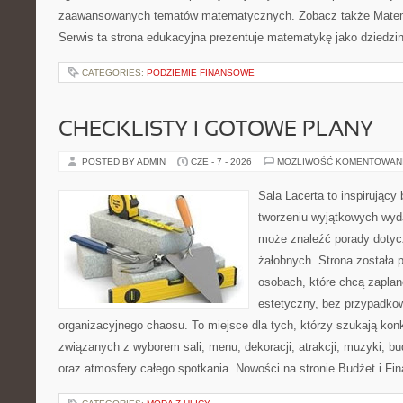
zaawansowanych tematów matematycznych. Zobacz także Matem
Serwis ta strona edukacyjna prezentuje matematykę jako dziedzin
CATEGORIES:
PODZIEMIE FINANSOWE
CHECKLISTY I GOTOWE PLANY
POSTED BY ADMIN
CZE - 7 - 2026
MOŻLIWOŚĆ KOMENTOWAN
Sala Lacerta to inspirujący
tworzeniu wyjątkowych wyda
może znaleźć porady dotyc
żałobnych. Strona została 
osobach, które chcą zapla
estetyczny, bez przypadkow
organizacyjnego chaosu. To miejsce dla tych, którzy szukają kon
związanych z wyborem sali, menu, dekoracji, atrakcji, muzyki, b
oraz atmosfery całego spotkania. Nowości na stronie Budżet i Fin