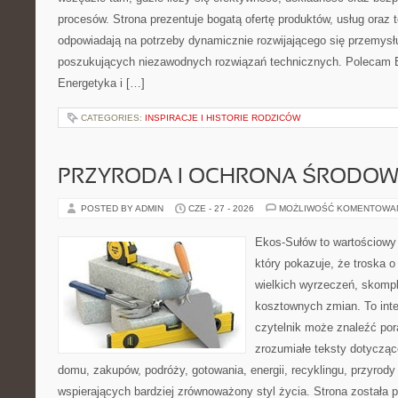
procesów. Strona prezentuje bogatą ofertę produktów, usług oraz t
odpowiadają na potrzeby dynamicznie rozwijającego się przemysłu
poszukujących niezawodnych rozwiązań technicznych. Polecam E
Energetyka i […]
CATEGORIES:
INSPIRACJE I HISTORIE RODZICÓW
PRZYRODA I OCHRONA ŚRODOW
POSTED BY ADMIN
CZE - 27 - 2026
MOŻLIWOŚĆ KOMENTOWA
Ekos-Sułów to wartościowy 
który pokazuje, że troska 
wielkich wyrzeczeń, skompl
kosztownych zmian. To int
czytelnik może znaleźć por
zrozumiałe teksty dotyczą
domu, zakupów, podróży, gotowania, energii, recyklingu, przyrod
wspierających bardziej zrównoważony styl życia. Strona została