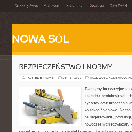
Archiwum
Fiorentina
Redakcja
Strona główna
Spis Treści
NOWA SÓL
BEZPIECZEŃSTWO I NORMY
POSTED BY ADMIN
LIP - 1 - 2026
MOŻLIWOŚĆ KOMENTOWAN
Tworzymy innowacyjne rozw
zakładów produkcyjnych, d
systemy oraz urządzenia w
wysokociśnieniową. Nasza d
na projektowaniu, produkcji
nowoczesnych rozwiązań, k
wszędzie tam, gdzie liczy się efektywność, dokładność oraz b